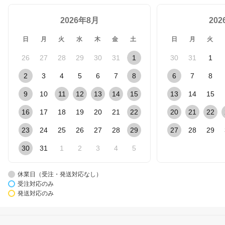
2026年8月
20
日
月
火
水
木
金
土
日
月
火
26
27
28
29
30
31
1
30
31
1
2
3
4
5
6
7
8
6
7
8
9
10
11
12
13
14
15
13
14
15
16
17
18
19
20
21
22
20
21
22
23
24
25
26
27
28
29
27
28
29
30
31
1
2
3
4
5
休業日（受注・発送対応なし）
受注対応のみ
発送対応のみ