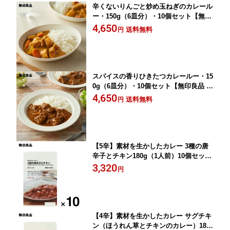
辛くないりんごと炒め玉ねぎのカレール
ー・150g（6皿分）・10個セット【無印
良品 公式】
4,650
送料無料
円
スパイスの香りひきたつカレールー・15
0g（6皿分）・10個セット【無印良品 公
式】
4,650
送料無料
円
【5辛】素材を生かしたカレー 3種の唐
辛子とチキン180g（1人前）10個セッ
ト ローリングストック 備蓄【無印良
3,320
円
品 公式】
【4辛】素材を生かしたカレー サグチキ
ン（ほうれん草とチキンのカレー）180