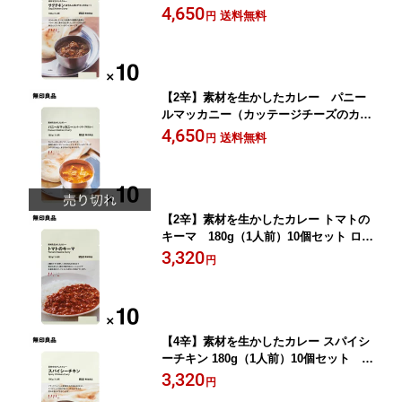
g（1人前）ローリングストック 備蓄
4,650
送料無料
円
【無印良品 公式】
【2辛】素材を生かしたカレー パニー
ルマッカニー（カッテージチーズのカレ
ー） 180g（1人前）10個セット ローリ
4,650
送料無料
円
ングストック 備蓄 防災【無印良品 公
式】
【2辛】素材を生かしたカレー トマトの
キーマ 180g（1人前）10個セット ロー
リングストック 備蓄 防災【無印良品 公
3,320
円
式】
【4辛】素材を生かしたカレー スパイシ
ーチキン 180g（1人前）10個セット ロ
ーリングストック 備蓄 防災【無印良
3,320
円
品 公式】