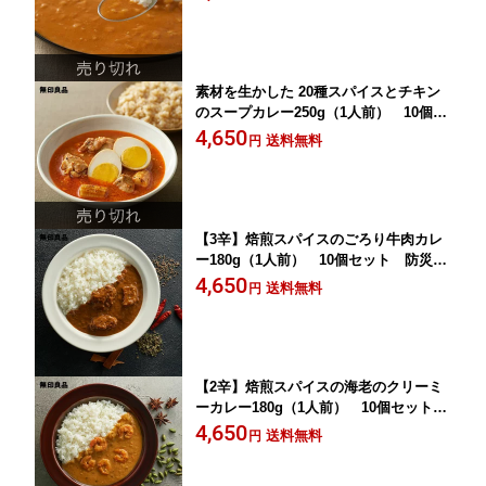
ングストック【無印良品 公式】
素材を生かした 20種スパイスとチキン
のスープカレー250g（1人前） 10個セ
ット【無印良品 公式】
4,650
送料無料
円
【3辛】焙煎スパイスのごろり牛肉カレ
ー180g（1人前） 10個セット 防災
備蓄 ローリングストック【無印良品
4,650
送料無料
円
公式】
【2辛】焙煎スパイスの海老のクリーミ
ーカレー180g（1人前） 10個セット
防災 備蓄 ローリングストック【無印
4,650
送料無料
円
良品 公式】