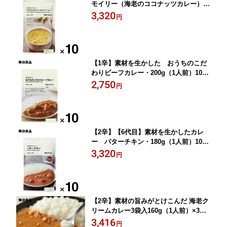
モイリー（海老のココナッツカレー） 1
80g（1人前）10個セット ローリング
3,320
円
ストック 備蓄 防災【無印良品 公式】
【1辛】素材を生かした おうちのこだ
わりビーフカレー・200g（1人前）10個
セット ローリングストック 備蓄 防災
2,750
円
【無印良品 公式】
【2辛】【6代目】素材を生かしたカレ
ー バターチキン・180g（1人前）10個
セット 2024年発売 ローリングストッ
3,320
円
ク 備蓄 防災【無印良品 公式】
【2辛】素材の旨みがとけこんだ 海老ク
リームカレー3袋入160g（1人前）×3
袋 8セット24袋 防災 備蓄 ローリ
3,416
円