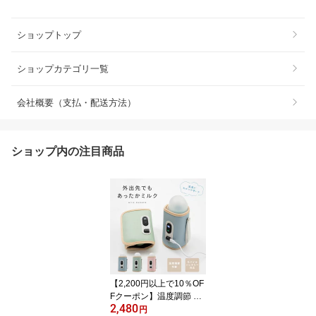
ショップトップ
ショップカテゴリ一覧
会社概要（支払・配送方法）
ショップ内の注目商品
【2,200円以上で10％OF
Fクーポン】温度調節 ミ
2,480
ルクウォーマー 哺乳瓶
円