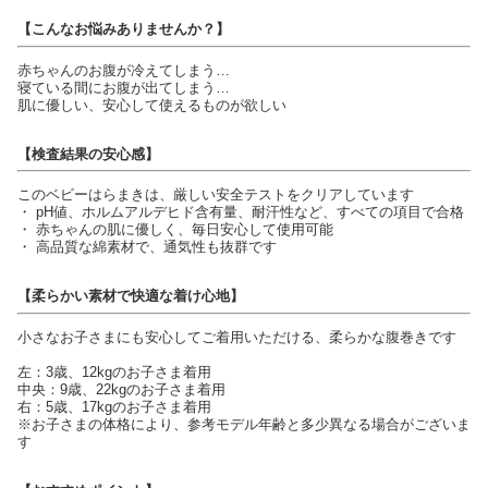
【こんなお悩みありませんか？】
赤ちゃんのお腹が冷えてしまう…
寝ている間にお腹が出てしまう…
肌に優しい、安心して使えるものが欲しい
【検査結果の安心感】
このベビーはらまきは、厳しい安全テストをクリアしています
・ pH値、ホルムアルデヒド含有量、耐汗性など、すべての項目で合格
・ 赤ちゃんの肌に優しく、毎日安心して使用可能
・ 高品質な綿素材で、通気性も抜群です
【柔らかい素材で快適な着け心地】
小さなお子さまにも安心してご着用いただける、柔らかな腹巻きです
左：3歳、12kgのお子さま着用
中央：9歳、22kgのお子さま着用
右：5歳、17kgのお子さま着用
※お子さまの体格により、参考モデル年齢と多少異なる場合がございま
す