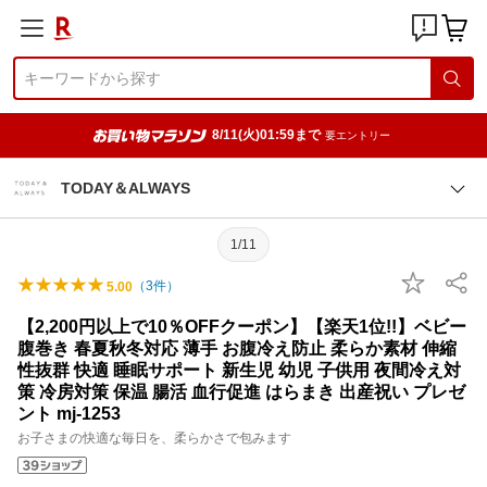
8/11(火)01:59まで
要エントリー
TODAY＆ALWAYS
1/11
（
3
件）
5.00
【2,200円以上で10％OFFクーポン】【楽天1位!!】ベビー
腹巻き 春夏秋冬対応 薄手 お腹冷え防止 柔らか素材 伸縮
性抜群 快適 睡眠サポート 新生児 幼児 子供用 夜間冷え対
策 冷房対策 保温 腸活 血行促進 はらまき 出産祝い プレゼ
ント mj-1253
お子さまの快適な毎日を、柔らかさで包みます