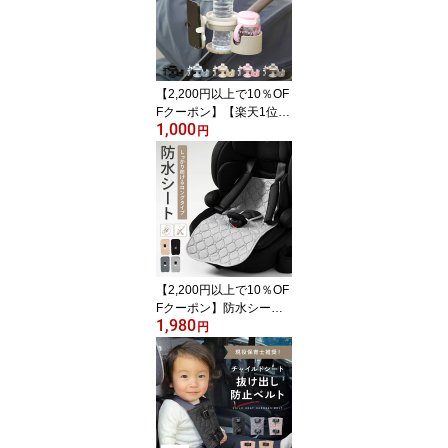
ー バッグ 収納 買い物か
ご レジカゴ 大容量 トー
トバッグ ストローラー
マザーズバッグ 取り外し
可能 バギー 転倒防止 mj-
【2,200円以上で10％OF
1221
Fクーポン】【楽天1位!!
1,000
改良 最新版】 ベビーカ
円
ー ドリンクホルダー 2個
2in1 折りたたみ スマホ
ホルダー ベビーカードリ
ンクホルダー スマホ ペ
ットボトル 哺乳瓶 カッ
プホルダー バギー B型
軽量 おしゃれ ギフト 出
産祝い mj-1194
【2,200円以上で10％OF
Fクーポン】防水シート
1,980
ロング チャイルドシート
円
ベビーカー お食事椅子
防水 保護マット 防水マ
ット 防水カバー 汚れ防
止 防汚シート 滑り止め
加工 トイトレ おもらし
おねしょ 食べこぼし ド