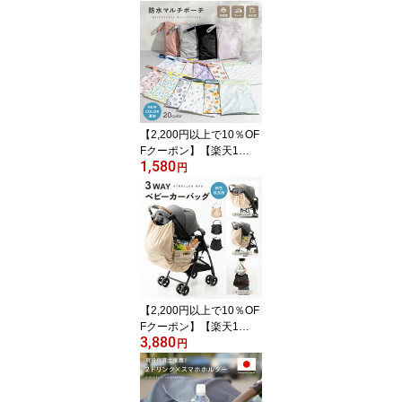
保温 カバー 液体ミルク
離乳食 あたため 携帯 モ
バイル USB給電 Type-C
対応 赤ちゃん ミルク ベ
ビー 保温 携帯 便利 外出
ウォーマー ボトル 缶対
応 コーヒー おしゃれ 出
産祝い pm-1024
【2,200円以上で10％OF
Fクーポン】【楽天1
1,580
位!!】防水ポーチ 防水バ
円
ッグ おむつポーチ マル
チポーチ 防水 ポーチ 水
着 着替え入れ 旅行 ヨガ
ジム スポーツ 汚れ物入
れ 保育園 幼稚園 洗える
スイミング プール アウ
トドア おむつ 収納 バッ
グ mj-1235
【2,200円以上で10％OF
Fクーポン】【楽天1
3,880
位!!】plunmoln ベビーカ
円
ーバッグ ベビーカー ア
ンダーバッグ トート ハ
ンモック 3WAY ベビーカ