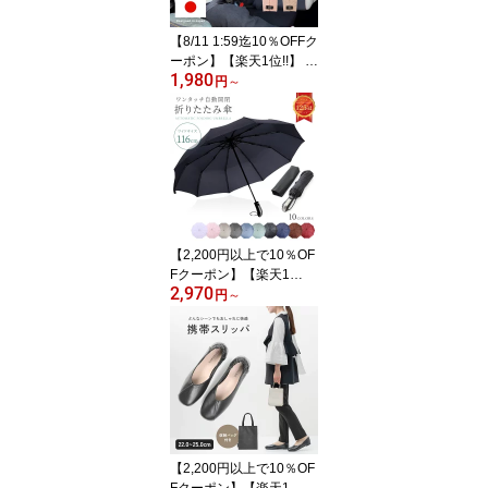
ライブ おでかけ 車 赤ち
ゃん ベビー pm-1017
【8/11 1:59迄10％OFFク
ーポン】【楽天1位!!】 チ
1,980
ャイルドシート 抜け出し
円
～
防止 子ども 抜け出し防
止ベルト シートベルト
ベルト 車 赤ちゃん ベビ
ーカー 脱出防止 子供 ハ
ーネス カバー 安全 ジュ
ニアシート シート ドラ
イブ ベビーシート 自転
車 mj-1200
【2,200円以上で10％OF
Fクーポン】【楽天1
2,970
位!!】折りたたみ傘 メン
円
～
ズ レディース 軽量 自動
開閉 折り畳み傘 晴雨兼
用 大きい コンパクト 撥
水 10本骨 丈夫 UVカット
効果 紫外線防止 傘カバ
ー付き 強風耐性 雨風兼
用 mj-1004
【2,200円以上で10％OF
Fクーポン】【楽天1