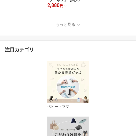
2,880
位!!】 携帯スリッパ レデ
円
～
ィース 携帯 スリッパ 携
帯用スリッパ ヒール 大
きいサイズ おしゃれ か
もっと見る
わいい かかと付き トー
トバッグ フォーマル 折
らない 防水 授業参観 学
校行事 入学式 卒業式 幼
注目カテゴリ
稚園 旅行 防災 収納 mj-1
181
ベビー・ママ