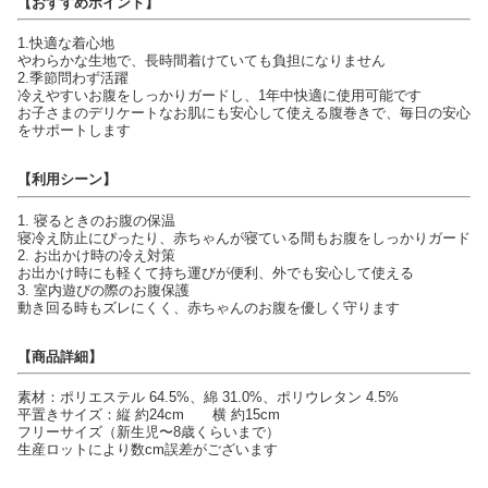
【おすすめポイント】
1.快適な着心地
やわらかな生地で、長時間着けていても負担になりません
2.季節問わず活躍
冷えやすいお腹をしっかりガードし、1年中快適に使用可能です
お子さまのデリケートなお肌にも安心して使える腹巻きで、毎日の安心
をサポートします
【利用シーン】
1. 寝るときのお腹の保温
寝冷え防止にぴったり、赤ちゃんが寝ている間もお腹をしっかりガード
2. お出かけ時の冷え対策
お出かけ時にも軽くて持ち運びが便利、外でも安心して使える
3. 室内遊びの際のお腹保護
動き回る時もズレにくく、赤ちゃんのお腹を優しく守ります
【商品詳細】
素材：ポリエステル 64.5%、綿 31.0%、ポリウレタン 4.5%
平置きサイズ：縦 約24cm 横 約15cm
フリーサイズ（新生児〜8歳くらいまで）
生産ロットにより数cm誤差がございます