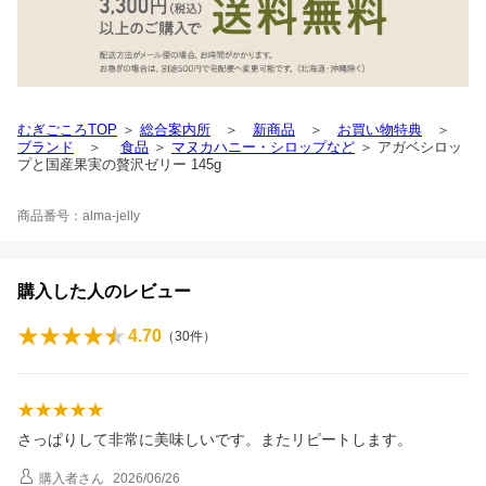
むぎごころTOP
＞
総合案内所
＞
新商品
＞
お買い物特典
＞
ブランド
＞
食品
＞
マヌカハニー・シロップなど
＞ アガベシロッ
プと国産果実の贅沢ゼリー 145g
商品番号：alma-jelly
購入した人のレビュー
4.70
（
30
件）
さっぱりして非常に美味しいです。またリピートします。
購入者
さん
2026/06/26