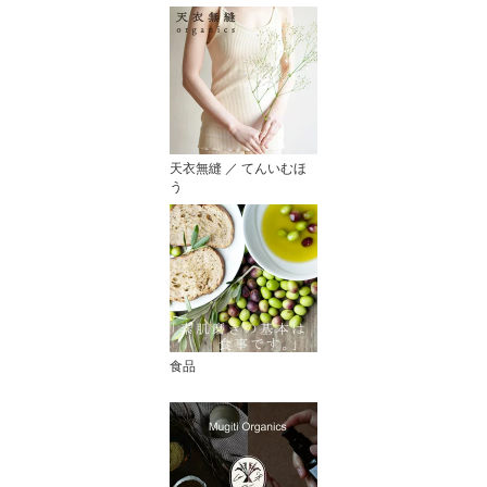
天衣無縫 ／ てんいむほ
う
食品