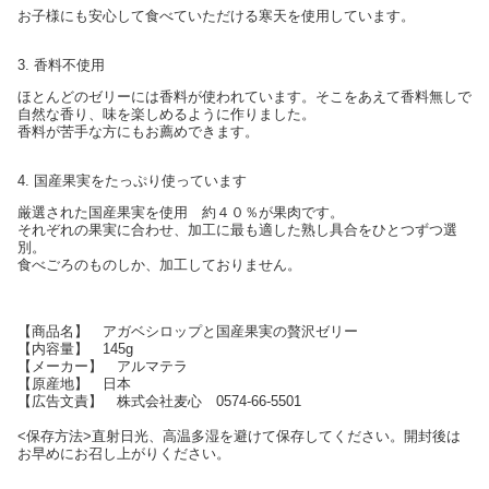
お子様にも安心して食べていただける寒天を使用しています。
3. 香料不使用
ほとんどのゼリーには香料が使われています。そこをあえて香料無しで
自然な香り、味を楽しめるように作りました。
香料が苦手な方にもお薦めできます。
4. 国産果実をたっぷり使っています
厳選された国産果実を使用 約４０％が果肉です。
それぞれの果実に合わせ、加工に最も適した熟し具合をひとつずつ選
別。
食べごろのものしか、加工しておりません。
【商品名】 アガベシロップと国産果実の贅沢ゼリー
【内容量】 145g
【メーカー】 アルマテラ
【原産地】 日本
【広告文責】 株式会社麦心 0574-66-5501
<保存方法>直射日光、高温多湿を避けて保存してください。開封後は
お早めにお召し上がりください。