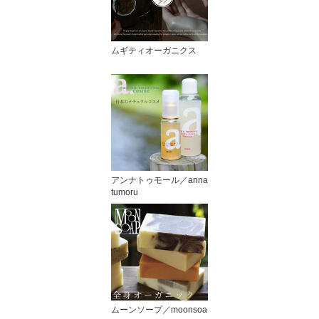
ムギティオーガニクス
アンナトゥモール／anna
tumoru
ムーンソープ／moonsoa