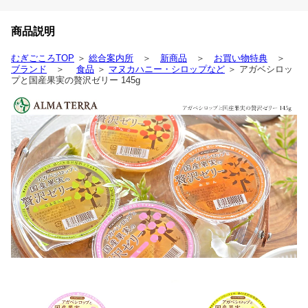
商品説明
むぎごころTOP
＞
総合案内所
＞
新商品
＞
お買い物特典
＞
ブランド
＞
食品
＞
マヌカハニー・シロップなど
＞ アガベシロッ
プと国産果実の贅沢ゼリー 145g