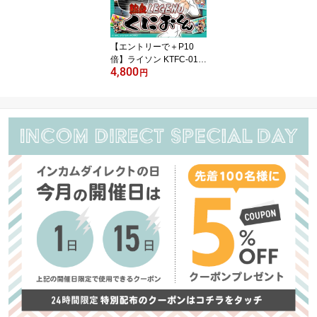
【エントリーで＋P10
倍】ライソン KTFC-010
4,800
B レトロスティック 熱血
円
LEGEND くにおくん （
レトロゲーム HDMI 簡単
ファミコン ダウンタウン
熱血物語 ドッジボール
時代劇だよ全員集合 熱血
行進曲 熱血新記録 プレ
ゼント ギフト ）