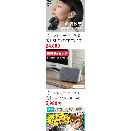
【エントリーで＋P10
倍】SHOKZ OPEN FIT
24,880
オープンイヤー型 ワイヤ
円
レスイヤホン SKZ-EP-00
00
【エントリーで＋P10
倍】ライソン KABS-016
5,980
A KABS-039A テレビ用
円
～
ワイヤレススピーカー （
Bluetooth ブルートゥー
ス スピーカー 無線 プレ
ゼント ギフト SP-15 SP-
39 ）