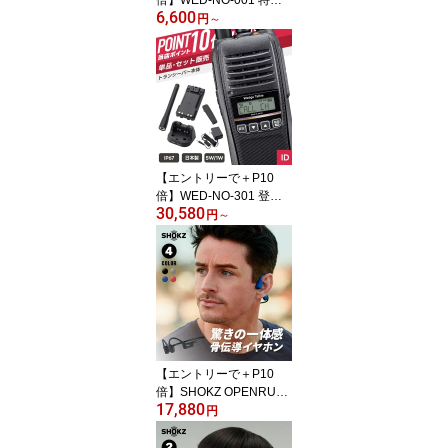
6,600
小電力トランシーバー （
円
～
インカム 無線機 防塵防
水 IP54 WED-NO-001 ウ
ェッジトーキー ）
【エントリーで＋P10
倍】WED-NO-301 登録
30,580
局 （ インカム 無線機 防
円
～
塵防水 IP67 Bluetooth W
ED-NO-301 ウェッジト
ーキー ）
【エントリーで＋P10
倍】SHOKZ OPENRUN
17,880
ワイヤレス骨伝導イヤホ
円
ン SKZ-EP-00000