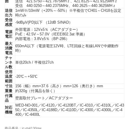
囲
送信 421.5750～421.7875MHｚ、421.8125～421.9125MHｚ
受信 440.0250～440.2375MHz、440.2625～440.3625MHｚ
送信
1mW※/10mW（+20%～-50%）※半複信でCH01～CH18を設定
出力
時のみ
受信
-9dBμV(PD)以下 （12dB SINAD）
感度
外部電源：12V±5％（ACアダプター）
電源
PoE：42.5V～57.0V（IEEE802.3at 準拠）
電圧
内部電池：3.8V±5％（BP-286）
最大
650mA以下（電源電圧12V時、LTE回線と有線LANで中継動作
消費
時）
電流
チャ
ンネ
単信20ch / 半複信27ch
ル数
使用
温度
-20℃～+50℃
範囲
寸法
156（幅）mm×37.6（高さ）mm×126（奥行き）mm
重量
約320g（付属品を除く）
付属
壁面取付プレート／ACアダプター
品
WED-NO-001／IC-4120／IC-4120BT／IC-4310／IC-4310L／IC-43
対応
50／IC-4350L／IC-4188D／IC-4110D／IC-4300／IC-4300L／IC-4
機種
400／IC-4400L
商品番号：ic-rp4130gw