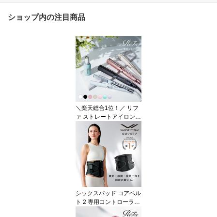
ショップ内の注目商品
＼楽天総合1位！／ リフ
ァ ストレートアイロン
プロ STRAIGHT IRON P
RO ツヤ髪 海外対応 ヘア
アイロン コテ プレゼン
ト ギフト 無料保証 ツヤ
傷みにくい ダメージレス
ヘアケア 誕生日 記念日
湿気 MTG 365日ダメー
ジレス
シックスパッド コアベル
ト 2 専用コントローラー
付 公式ストア SIXPAD 腹