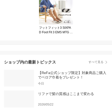
トメント セット アウト
バストリートメント プレ
ヘアパック サボン ぱさ
つき しっとり ダメージ
ケア ヘアケア 頭皮 保湿
誕生日 プレゼント ギフ
フットフィット3 SIXPA
ト 女性 公式店 ギフト
D Foot Fit 3 EMS MTG 足
裏 ふくらはぎ 加山雄三
健康器具 トレーニング
筋トレ 男女 加山 雄三 ク
リスマス 敬老の日 ギフ
ト プレゼント 専用アプ
リ 60代 70代 80代
ショップ内の最新トピックス
すべて見る
【ReFa公式ショップ限定】対象商品ご購入
でベロア巾着をプレゼント！
今日
リファで髪の質感はここまで変わる
2026/05/22