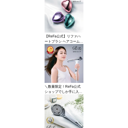
筋 体幹 背筋 ながらトレ
ーニング EMS シックス
パッド 父の日 ギフト プ
レゼント
【ReFa公式】リファハ
ートブラシ ヘアコーム
くし ツヤ ヘアブラシ 持
ち運び コンパクト 人気
ヘアケア プチギフト 絡
まない 艶髪 彼女 妻 女性
ギフト 誕生日 プレゼン
ト 卒業 入学 姪 娘 旅行
ライブ 銭湯 退職 就職 祝
い
＼数量限定！ReFa公式
ショップでしか手に入ら
ないベロア巾着プレゼン
ト／ コンパクト 速乾 ド
ライヤー まとまる ツヤ
髪 S+ リファ ビューテッ
ク ドライヤーS+ リファ
公式店 ReFa センシング
プログラム ギフト ReFa