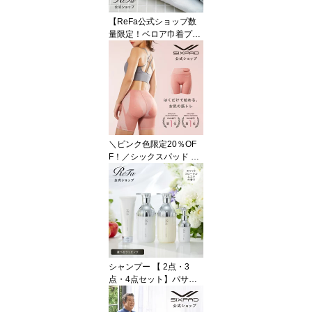
S+ ヘア プレゼント ギフ
【ReFa公式ショップ数
ト 誕生日 夏のヘアケア
量限定！ベロア巾着プレ
MTG
ゼント】＼国内マーケッ
トシェアNo.1／公式 リ
ファ シャワーヘッド リ
ファ ファインバブル U
プレゼント ギフト ReFa
FINE BUBBLE U スキン
ケア うるおい 美肌 リニ
ューアル シャワー ペッ
＼ピンク色限定20％OF
ト 愛犬 節水 結婚 国内シ
F！／シックスパッド ヒ
ェアNo.1
ップフィット 専用コント
ローラー付 SIXPAD Hip
Fit ヒップ SIXPAD公式
トーニング 大殿筋 おし
り 筋トレ トレーニング
EMS プレゼント ギフト
母の日 美尻 ウエスト
お腹 お尻 HIP FIT
シャンプー 【 2点・3
点・4点セット】パサつ
きケア リファミルクプロ
テインシャンプー トリー