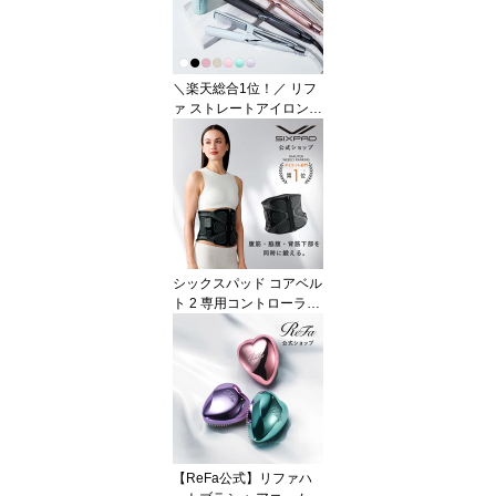
＼楽天総合1位！／ リフ
ァ ストレートアイロン
プロ STRAIGHT IRON P
RO ツヤ髪 海外対応 ヘア
アイロン コテ プレゼン
ト ギフト 無料保証 ツヤ
傷みにくい ダメージレス
ヘアケア 誕生日 記念日
湿気 MTG 365日ダメー
ジレス
シックスパッド コアベル
ト 2 専用コントローラー
付 公式ストア SIXPAD 腹
筋 体幹 背筋 ながらトレ
ーニング EMS シックス
パッド 父の日 ギフト プ
レゼント
【ReFa公式】リファハ