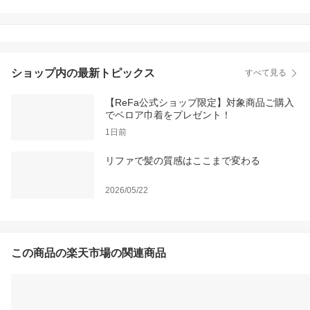
裏 ふくらはぎ 加山雄三
健康器具 トレーニング
筋トレ 男女 加山 雄三 ク
リスマス 敬老の日 ギフ
ト プレゼント 専用アプ
リ 60代 70代 80代
ショップ内の最新トピックス
すべて見る
【ReFa公式ショップ限定】対象商品ご購入
でベロア巾着をプレゼント！
1日前
リファで髪の質感はここまで変わる
2026/05/22
この商品の楽天市場の関連商品