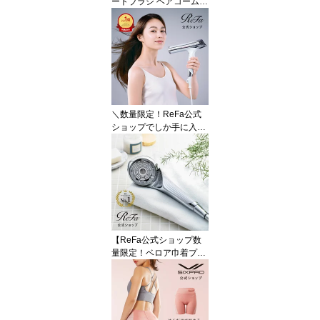
ートブラシ ヘアコーム
くし ツヤ ヘアブラシ 持
ち運び コンパクト 人気
ヘアケア プチギフト 絡
まない 艶髪 彼女 妻 女性
ギフト 誕生日 プレゼン
ト 卒業 入学 姪 娘 旅行
ライブ 銭湯 退職 就職 祝
い
＼数量限定！ReFa公式
ショップでしか手に入ら
ないベロア巾着プレゼン
ト／ コンパクト 速乾 ド
ライヤー まとまる ツヤ
髪 S+ リファ ビューテッ
ク ドライヤーS+ リファ
公式店 ReFa センシング
プログラム ギフト ReFa
S+ ヘア プレゼント ギフ
【ReFa公式ショップ数
ト 誕生日 夏のヘアケア
量限定！ベロア巾着プレ
MTG
ゼント】＼国内マーケッ
トシェアNo.1／公式 リ
ファ シャワーヘッド リ
ファ ファインバブル U
プレゼント ギフト ReFa