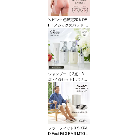
FINE BUBBLE U スキン
ケア うるおい 美肌 リニ
ューアル シャワー ペッ
＼ピンク色限定20％OF
ト 愛犬 節水 結婚 国内シ
F！／シックスパッド ヒ
ェアNo.1
ップフィット 専用コント
ローラー付 SIXPAD Hip
Fit ヒップ SIXPAD公式
トーニング 大殿筋 おし
り 筋トレ トレーニング
EMS プレゼント ギフト
母の日 美尻 ウエスト
お腹 お尻 HIP FIT
シャンプー 【 2点・3
点・4点セット】パサつ
きケア リファミルクプロ
テインシャンプー トリー
トメント セット アウト
バストリートメント プレ
ヘアパック サボン ぱさ
つき しっとり ダメージ
ケア ヘアケア 頭皮 保湿
誕生日 プレゼント ギフ
フットフィット3 SIXPA
ト 女性 公式店 ギフト
D Foot Fit 3 EMS MTG 足