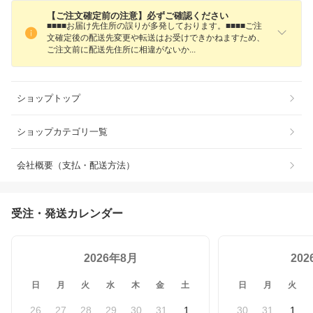
【ご注文確定前の注意】必ずご確認ください
■■■■お届け先住所の誤りが多発しております。■■■■ご注
文確定後の配送先変更や転送はお受けできかねますため、
ご注文前に配送先住所に相違がない
か
ショップトップ
ショップカテゴリ一覧
会社概要（支払・配送方法）
受注・発送カレンダー
2026年8月
20
日
月
火
水
木
金
土
日
月
火
26
27
28
29
30
31
1
30
31
1