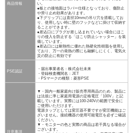
商品情報
い。
●板との接地面はラバー仕様となっており、傷防止
や滑り止め効果があります。
●下グリップには直径10mmの吊り穴を搭載してお
り、使用しない時に壁のフックなどに掛けて収納す
ることができます。
●差込口にプラグが差し込まれていない場合にほこ
りの侵入を防止する「ほこり防止シャッター」を装
備しています。
●差込口には耐熱性に優れた熱硬化性樹脂を使用し
ており、万一の発熱の際にも融解しにくく、電気火
災の防止に有効です
・届出事業者名：株式会社未来
PSE認証
・登録検査機関名：JET
・PSマークの種類：菱形PSE
▼・国内一般家庭向け販売専用商品のため、製品に
は法規に準じ家庭用電源の定格電圧「100V」と記
載しています。実際には100-240Vの範囲で安全に
ご使用いただけます。
電源タップとしては変圧器不要ですが変圧機能はご
ざいません。接続機器の使用可能電圧を必ずご確認
ください。
▼・モニターの色と実際の商品は若干異なる場合が
ございます。
注意事項