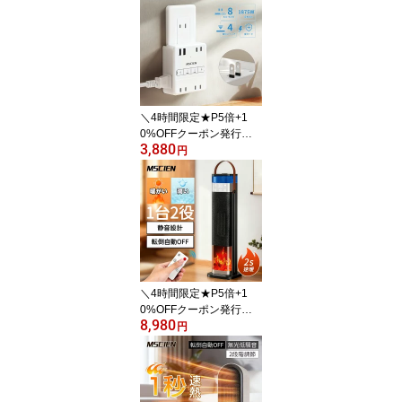
＼4時間限定★P5倍+1
0%OFFクーポン発行
3,880
中！／【MSCIEN】電源
円
タップ usb付き コンセン
ト 小型軽量 個別スイッ
チ usb 2個usb-c 2個usb-
a 4個AC口 USB-C コン
セントタップ 雷ガードo
aタップ 直挿しタップ た
こあし マルチタップ 187
5w定格出力
＼4時間限定★P5倍+1
0%OFFクーポン発行
8,980
中！／ファンヒーター 2
円
秒速暖 小型 静音 省エネ
足元ヒーター 15畳部屋
対応 電気ヒーター 3段階
調節 転倒自動オフ 大風