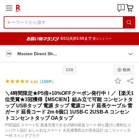
8/11(火)01:59まで
要エントリー
Mscien Direct S
h
1/16
動画
（
158
件）
4.64
＼4時間限定★P5倍+10%OFFクーポン発行中！／【楽天1
位受賞★3冠獲得【MSCIEN】組み立て可能 コンセントタ
ップ USBタップ 電源 タップ 電源コード 延長ケーブル 雷
ガード 延長コード 2m 6個口 1USB-C 2USB-A コンセン
トコンセントタップ OAタップ
PSE認証 スマートIC 急速充電できるUSB付延長コード 持ち運びに便利なコ
ンパクト設計 おしゃれなスマート 火災感電防止の安全設計 ほこりシャッタ
ー付 スイングプラグ