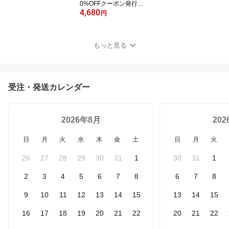
0%OFFクーポン発行
4,680
中！／【MSCIEN】キッ
円
チン収納 シンク下 収納
キッチンした引き出し シ
ンク下収納ラック 食器
もっと見る
収納 洗面台下 台所 ラッ
ク キッチン 棚 1段 2段
引き出し スライドラック
スリム ストック 大容量
受注・発送カレンダー
省スペース
2026年8月
20
日
月
火
水
木
金
土
日
月
火
26
27
28
29
30
31
1
30
31
1
2
3
4
5
6
7
8
6
7
8
9
10
11
12
13
14
15
13
14
15
16
17
18
19
20
21
22
20
21
22