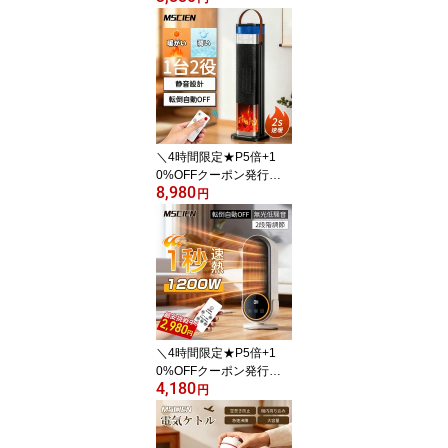
タップ usb付き コンセン
ト 小型軽量 個別スイッ
チ usb 2個usb-c 2個usb-
a 4個AC口 USB-C コン
セントタップ 雷ガードo
aタップ 直挿しタップ た
こあし マルチタップ 187
5w定格出力
＼4時間限定★P5倍+1
0%OFFクーポン発行
8,980
中！／ファンヒーター 2
円
秒速暖 小型 静音 省エネ
足元ヒーター 15畳部屋
対応 電気ヒーター 3段階
調節 転倒自動オフ 大風
量 小型 軽量 省エネ 過熱
保護 卓上ヒーター 加湿
可能 寒さ対策
＼4時間限定★P5倍+1
0%OFFクーポン発行
4,180
中！／ファンヒーター 1
円
秒速暖 小型 静音 省エネ
足元ヒーター 電気ヒータ
ー 2段階調節 転倒自動オ