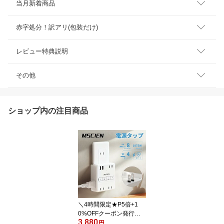
当月新着商品
赤字処分！訳アリ(包装だけ)
レビュー特典説明
その他
ショップ内の注目商品
＼4時間限定★P5倍+1
0%OFFクーポン発行
3,880
中！／【MSCIEN】電源
円