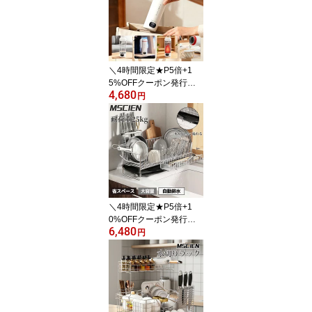
フ 大風量 小型 軽量 省エ
ネ 過熱保護 卓上ヒータ
ー 寒さ対策 トイレ 脱衣
所 オフィス 寝室 おしゃ
れ
＼4時間限定★P5倍+1
5%OFFクーポン発行
4,680
中！／楽天1位【MSCIE
円
N】電気カップ 電気ケト
ル 電気ポット おしゃれ 4
50ML 軽量 ミニ電気ボト
ル 魔法瓶ポット ポータ
ブル オフィス 旅行 ワン
プッシュ オープン 持ち
運び 自動電源OFF 持ち
運び 4段温度調節
＼4時間限定★P5倍+1
0%OFFクーポン発行
6,480
中！／楽天1位獲得★水
円
切りラック 水切りかご
スリム おしゃれ 大容量
包丁立て 箸置き まな板
立て 自動排水トレー付
細長い 狭い 省スペース
キッチンラック 一人暮ら