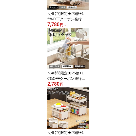
し 乾燥 組み立て簡単 水
切りカゴ
＼4時間限定★P5倍+1
5%OFFクーポン発行
7,780
中！／楽天1位獲得★水
円
～
切りラック 水切りかご
伸縮式 ステンレス 大容
量 自動排水 省スペース
食器水切り食器洗い スラ
イド式 シンクサイド 台
所キッチン用品収納 キッ
チンラック シンク上 組
立簡単 2段 耐荷重30kg
＼4時間限定★P5倍+1
0%OFFクーポン発行
2,780
中！／MSCIEN 送料無料
円
スポンジ置き スポンジホ
ルダー スポンジラック
キッチン 洗剤ラック 水
切りラック シンク スポ
ンジ置き 洗剤置き キッ
チン水切り 便利 キッチ
ン用品 収納 1人暮らし 乾
かす 水の流れる
＼4時間限定★P5倍+1