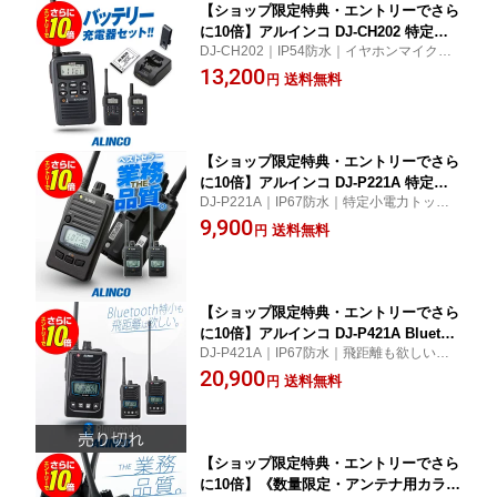
【ショップ限定特典・エントリーでさら
に10倍】アルインコ DJ-CH202 特定小
DJ-CH202｜IP54防水｜イヤホンマイクを
電力 トランシーバー / 免許不要 インカ
一緒に買えばすべて揃う、充電器やバッテ
13,200
ム DJ-CH202S DJ-CH202M DJ-CH202L
送料無料
円
リーがセットになった薄型・軽量なトラン
シーバーです！
【ショップ限定特典・エントリーでさら
に10倍】アルインコ DJ-P221A 特定小
DJ-P221A｜IP67防水｜特定小電力トップ
電力 トランシーバー / 無線機 免許不要
クラスの飛距離性能で室内〜屋外と幅広く
9,900
インカム 長距離 DJ-P221MA DJ-P221L
送料無料
円
使えて軽量・コンパクト。間違いない売れ
A
筋業務用トランシーバー！
【ショップ限定特典・エントリーでさら
に10倍】アルインコ DJ-P421A Bluetoo
DJ-P421A｜IP67防水｜飛距離も欲しいしBl
th対応 特定小電力 トランシーバー / 無
uetoothも使いたいならコレ！使って間違い
20,900
線機 免許不要 インカム 小型 ワイヤレ
送料無料
円
ない特小トップクラスの業務品質はどこで
ス 業務用 ブルートゥース 長距離 DJ-P4
も幅広く使える。レジャーもOK！【お取
21MA DJ-P421LA
寄】
【ショップ限定特典・エントリーでさら
に10倍】《数量限定・アンテナ用カラー