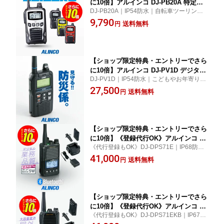
に10倍】アルインコ DJ-PB20A 特定小
DJ-PB20A｜IP54防水｜自転車ツーリング
電力 トランシーバー / 無線機 免許不要
やアウトドアレジャーはもちろん、飲食店
9,790
インカム DJ-PB20BA DJ-PB20RA DJ-P
送料無料
円
などの業務にもオススメ！ DJ-PA20後継
B20YA DJ-PB20WA
機
【ショップ限定特典・エントリーでさら
に10倍】アルインコ DJ-PV1D デジタル
DJ-PV1D｜IP54防水｜こどもやお年寄りの
小電力コミュニティ無線 / 免許不要 デ
見守りにも活用できる免許・登録不要の15
27,500
ジコミトランシーバー インカム 500mW
送料無料
円
0MHz帯無線機です。FMラジオ受信機能で
無線機 ハンディ
防災面も安心！IC-DRC1の一部改良版で
す。【お取寄】
【ショップ限定特典・エントリーでさら
に10倍】《登録代行OK》アルインコ DJ
《代行登録もOK》DJ-DPS71E｜IP68防水
-DPS71EKA Bluetooth対応 デジタル簡
｜5W 増波82Ch｜Bluetooth対応で長距離や
41,000
易無線機 登録局 (82ch増波) / 免許不要
送料無料
円
多階層向きのハイパワーは飛距離たっぷ
ハイパワートランシーバー 5W ハンディ
り。業務品質デジタル簡易無線機！
ワイヤレス 業務用 ブルートゥース 長距
離
【ショップ限定特典・エントリーでさら
に10倍】《登録代行OK》アルインコ DJ
《代行登録もOK》DJ-DPS71EKB｜IP67防
-DPS71EKB 大容量バッテリー搭載 Blu
水｜5W 増波82Ch｜長距離や多階層向きハ