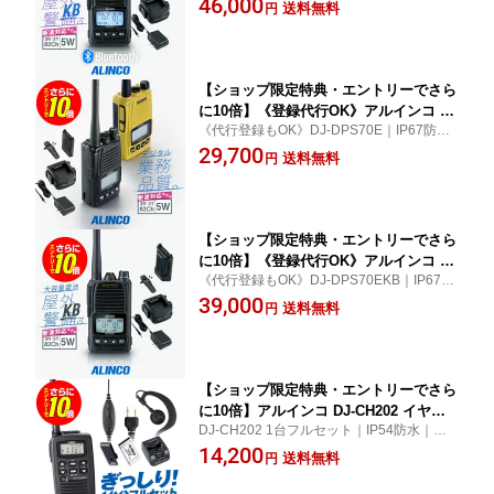
46,000
etooth対応 デジタル簡易無線機 登録局
送料無料
円
イパワーで飛距離たっぷり。1日使い続けた
(82ch増波) / 免許不要 ハイパワートラン
い…を叶える大容量バッテリー同梱版！
シーバー 5W ハンディ ワイヤレス 業務
【お取寄】
用 ブルートゥース 長距離
【ショップ限定特典・エントリーでさら
に10倍】《登録代行OK》アルインコ DJ
《代行登録もOK》DJ-DPS70E｜IP67防水
-DPS70E デジタル簡易無線機 登録局 (8
｜5W 増波82Ch｜長距離向きなハイパワー
29,700
2ch増波) / 免許不要 ハイパワートラン
送料無料
円
だから飛距離たっぷり。高性能デジタル業
シーバー 5W ハンディ 長距離 DJ-DPS7
務品質のデジタル簡易無線機！
0EKA DJ-DPS70EYA
【ショップ限定特典・エントリーでさら
に10倍】《登録代行OK》アルインコ DJ
《代行登録もOK》DJ-DPS70EKB｜IP67防
-DPS70EKB 大容量バッテリー搭載 デジ
水｜5W 増波82Ch｜長距離や多階層向きハ
39,000
タル簡易無線機 登録局 (82ch増波) / 免
送料無料
円
イパワーで飛距離たっぷり。1日使い続けた
許不要 ハイパワートランシーバー 5W
い…を叶える大容量バッテリー同梱版！
ハンディ 長距離
【ショップ限定特典・エントリーでさら
に10倍】アルインコ DJ-CH202 イヤホ
DJ-CH202 1台フルセット｜IP54防水｜ク
ンマイク付 1台フルセット 特定小電力
リップレスイヤホンマイク、充電器やバッ
14,200
トランシーバー (＋クリップレスS×1) /
送料無料
円
テリーも全部セットになった、薄型・軽量
免許不要 インカム DJ-CH202S DJ-CH20
トランシーバー！