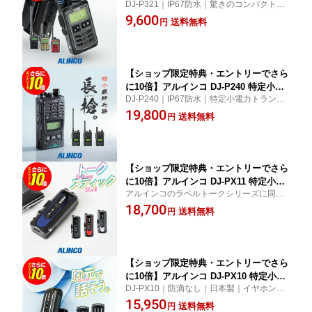
DJ-P321｜IP67防水｜驚きのコンパクトボ
リングプレゼント》アルインコ DJ-P321
ディに潜むしっかりとした飛距離。DJ-Pシ
9,600
特定小電力 トランシーバー / 免許不要
送料無料
円
リーズ小型モデルとしてオールマイティに
インカム 小型 長距離 DJ-P321BM DJ-P
使えるトランシーバー！
321RM DJ-P321GM DJ-P321BL
【ショップ限定特典・エントリーでさら
に10倍】アルインコ DJ-P240 特定小電
DJ-P240｜IP67防水｜特定小電力トランシ
力 トランシーバー / 無線機 免許不要 イ
ーバーを広範囲・長距離に運用するならコ
19,800
ンカム 長距離 DJ-P240L DJ-P240M DJ-
送料無料
円
レ以上の選択肢なし！無線機並みの抜群の
P240S
飛距離と独自の機能性が役立ちます。
【ショップ限定特典・エントリーでさら
に10倍】アルインコ DJ-PX11 特定小電
アルインコのラペルトークシリーズに同時
力 トランシーバー インカム 業務用 無
通話対応のハイエンドモデルが登場。IP67
18,700
線機 小型 同時通話 ALINCO DJ-PX11A
送料無料
円
相当の防塵・防水性やUSB充電対応、強化
DJ-PX11B DJ-PX11R DJ-PX11S クリニ
された筐体など、ヘビーデューティーにも
ック 店内 介護 デイサービス
耐えうるプロ仕様です。
【ショップ限定特典・エントリーでさら
に10倍】アルインコ DJ-PX10 特定小電
DJ-PX10｜防滴なし｜日本製｜イヤホン専
力 トランシーバー / 免許不要 インカム
用｜胸元、襟に装着する超近距離向けミニ
15,950
ラペルトーク ナノシーバー 小型 DJ-PX
送料無料
円
トランシーバー！歯科医院、クリニックに