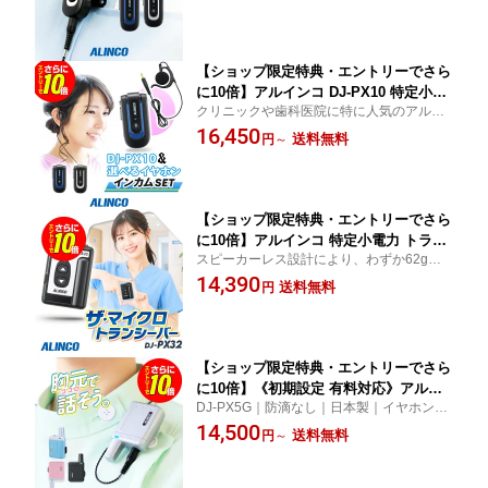
10A DJ-PX10S
もぴったりなインカムです！DJ-PX5,DJ-PX
7,DJ-PX31シリーズ
【ショップ限定特典・エントリーでさら
に10倍】アルインコ DJ-PX10 特定小電
クリニックや歯科医院に特に人気のアルイ
力 トランシーバー インカム セット (+
ンコの超小型シリーズモデル「DJ-PX10」
16,450
純正イヤホン 付き) 業務用 無線機 小型 |
送料無料
円
～
とイヤホンをセット価格にしました。イヤ
ALINCO DJ-PX10A DJ-PX10S 選べるイ
ホンは4種類の中からお選びいただけます。
ヤホン EME-66B EME-68B EME-67B E
ME-67W
【ショップ限定特典・エントリーでさら
に10倍】アルインコ 特定小電力 トラン
スピーカーレス設計により、わずか62gの
シーバー DJ-PX32 | インカム 業務用 無
軽量ボディを実現。コンパクトなサイズな
14,390
線機 小型 ALINCO DJ-PX31 後継機 DJ-
送料無料
円
がら、ポリカーボネート製筐体を採用し、
PX32B DJ-PX32S 飲食店 医療 店内 院
高い堅牢性を確保。耐久性に優れ、故障の
内
少ないインカムです。
【ショップ限定特典・エントリーでさら
に10倍】《初期設定 有料対応》アルイ
DJ-PX5G｜防滴なし｜日本製｜イヤホン専
ンコ DJ-PX5G 特定小電力 トランシーバ
用｜襟、胸元に装着するミニトランシーバ
14,500
ー 免許不要 インカム 超小型 | ALINCO
送料無料
円
～
ー！歯科医院やクリニックの白衣にもぴっ
PX5 後継 DJ-PX5SG DJ-PX5BG DJ-PX
たりな売れ筋人気インカムです！
5PG DJ-PX5AG