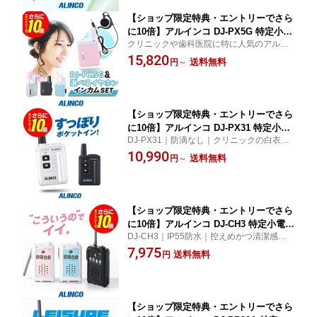
【ショップ限定特典・エントリーでさら
に10倍】アルインコ DJ-PX5G 特定小電
クリニックや歯科医院に特に人気のアルイ
力 トランシーバー インカム セット (+
ンコの超小型シリーズモデル「DJ-PX5G」
15,820
純正イヤホン) 業務用 無線機 小型 | ALI
送料無料
円
～
とイヤホンをセット価格にしました。イヤ
NCO PX5 後継 DJ-PX5SG DJ-PX5BG D
ホンは4種類の中からお選びいただけます。
J-PX5PG DJ-PX5AG 選べるイヤホン E
ME-66B EME-68B EME-67B EME-67W
【ショップ限定特典・エントリーでさら
に10倍】アルインコ DJ-PX31 特定小電
DJ-PX31｜防滴なし｜クリニックの白衣ポ
力 トランシーバー / 免許不要 インカム
ケットにスッポリ入るコンパクトさ！薄
10,990
小型 DJ-PX31B DJ-PX31S
送料無料
円
～
型・軽量・超小型のトランシーバーです。
歯科医院にも売れ筋。
【ショップ限定特典・エントリーでさら
に10倍】アルインコ DJ-CH3 特定小電力
DJ-CH3｜IP55防水｜控えめかつ清潔感の
トランシーバー / 免許不要 インカム DJ-
あるホワイトボディなのに安い！廉価版イ
7,975
CH3B DJ-CH3P DJ-CH3A
送料無料
円
ンカム・トランシーバーです。
【ショップ限定特典・エントリーでさら