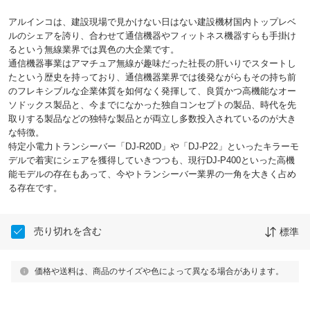
アルインコは、建設現場で見かけない日はない建設機材国内トップレベ
ルのシェアを誇り、合わせて通信機器やフィットネス機器すらも手掛け
るという無線業界では異色の大企業です。
通信機器事業はアマチュア無線が趣味だった社長の肝いりでスタートし
たという歴史を持っており、通信機器業界では後発ながらもその持ち前
のフレキシブルな企業体質を如何なく発揮して、良質かつ高機能なオー
ソドックス製品と、今までになかった独自コンセプトの製品、時代を先
取りする製品などの独特な製品とが両立し多数投入されているのが大き
な特徴。
特定小電力トランシーバー「DJ-R20D」や「DJ-P22」といったキラーモ
デルで着実にシェアを獲得していきつつも、現行DJ-P400といった高機
能モデルの存在もあって、今やトランシーバー業界の一角を大きく占め
る存在です。
売り切れを含む
標準
価格や送料は、商品のサイズや色によって異なる場合があります。