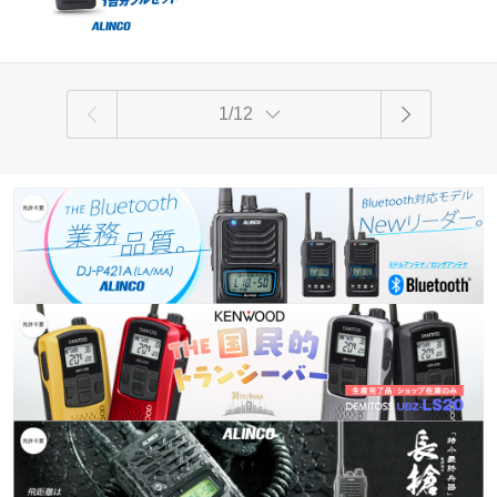
2M DJ-CH202L
1/12