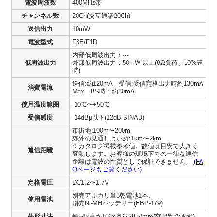
電波周波数
400MHz帯
チャンネル数
20Ch(交互通話20Ch)
送信出力
10mW
電波型式
F3E/F1D
内部低周波出力：---
低周波出力
外部低周波出力：50mW 以上(8Ω負荷、10%歪
時)
送信:約120mA 受信:受信定格出力時約130mA
消費電流
Max BS時：約30mA
使用温度範囲
-10℃〜+50℃
受信感度
-14dBμ以下(12dB SINAD)
市街地:100m〜200m
郊外の見通しよい所:1km〜2km
※カタログ掲載参考値。数値は目安で大きく
通信距離
変動します。お客様の環境下での一律な通信
距離は電波の性質として保証できません。
(FA
Qページもご覧ください)
定格電圧
DC1.2〜1.7V
別売アルカリ単3乾電池1本、
使用電池
別売Ni-MHバッテリー(EBP-179)
外形寸法
幅54×高さ106×奥行28.5/mm(突起物含まず)