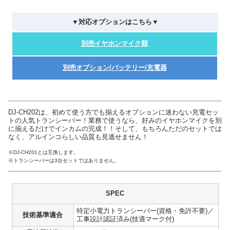
▼対応オプションはこちら▼
別売イヤホンマイク類
別売オプション/バッテリー/充電器
DJ-CH202は、初めて使う方でも揃えるオプションに迷わない充電セッ
トの人気トランシーバー！業務で使うなら、好みのイヤホンマイクを別
に揃えるだけでインカムの完成！！そして、もちろんただのセットでは
なく、アルインコらしい品質も見逃せません！
※DJ-CH201とは互換します。
※トランシーバーは3台セットではありません。
SPEC
特定小電力トランシーバー(資格・免許不要)／
技術基準適合
工事設計認証済み(技適マーク付)