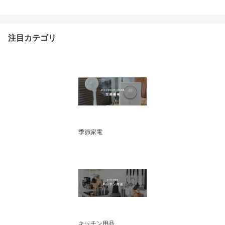
新生活 雑穀米 おかゆ 玄
米 エコ炊飯 お手入れ簡
単 コンパクト 小型 おし
ゃれ プレゼント お買い
注目カテゴリ
マラソン
季節家電
キッチン用品