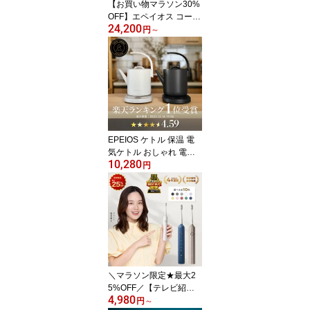
【お買い物マラソン30%
CP005
OFF】エペイオス コーヒ
24,200
ーメーカー Mocca 大容
円
～
量860ml 保温 ドリップコ
ーヒーメーカー 3つ抽出
モード コーヒーマシン
アプリ予約 4~5杯用 18~
22%抽出率 ミルなし 半
自動 お手入れ簡単 おい
しい おしゃれ お祝い 誕
生日ギフト プレゼント
EPEIOS ケトル 保温 電
新生活
気ケトル おしゃれ 電気
10,280
ケトル 温度調節COVE ケ
円
トル 電気ポット 湯沸か
し 1℃単位温度調節 保温
急速沸騰 ステンレス コ
ーヒー お茶 紅茶 白湯 珈
琲 粉ミルク お手入れ簡
単 750ml 一人暮らし お
すすめ
＼マラソン限定★最大2
5%OFF／【テレビ紹
4,980
介】 電動歯ブラシ 音波
円
～