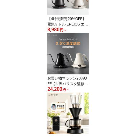
温 急速沸騰 細口 注ぎや
すい ステンレス エペイ
オス
【4時間限定20%OFF】
電気ケトル EPEIOS エペ
8,980
イオス【高評価4.68】コ
円
～
ーヒーケトル 0.9L｜1℃
単位温度調節＆保温機能
付き 細口 ステンレス製
ドリップケトル 空焚き防
止 おしゃれデザイン 湯
沸かし やかん 電気ポッ
ト（Lite）
お買い物マラソン20%O
FF【世界バリスタ監修】
24,200
コーヒーケトル 細口 エ
円
～
ペイオス 電気ケトル ド
リップケトル 0.5℃単位
調整 600ml/900ml 熱感
応変色 競技用 ストップ
ウォッチ 保温 空焚き防
止 コーヒーポット 高級
感 おしゃれ コンパクト
コーヒー愛好家向け LUX