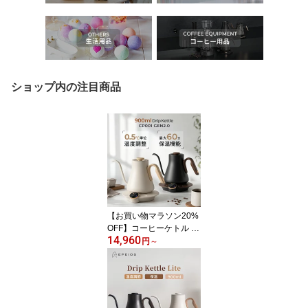
ショップ内の注目商品
【お買い物マラソン20%
OFF】コーヒーケトル E
14,960
PEIOS 電気ケトル 0.5℃
円
～
単位温度調節 ドリップケ
トル 60分間保温 コーヒ
ーポット 電気ポット や
かん おしゃれ 0.9L 最大1
500W コーヒーポット 保