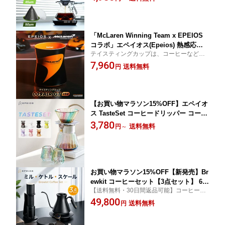
杯一杯のコーヒーから豊かな香りと繊細な
抽出を防ぎ コーヒーオイル 香り 高速に
オイルを抽出することを保証します。
抽出 円錐フィルター ドリップフィルタ
ー 1~4杯用
「McLaren Winning Team x EPEIOS
コラボ」エペイオス(Epeios) 熱感応変
テイスティングカップは、コーヒーなどの
色コーヒーカップ 009 AIR GT ティステ
飲料が持つ豊かな香りを楽しむために設計
7,960
ィングカップ 80ml ロックグラス 0.09c
送料無料
円
された特別モデルです。
m薄軽量設計 耐熱 デミタスカップ おし
ゃれ コレクション向け お祝い 結婚 誕
生日プレゼント ギフト
【お買い物マラソン15%OFF】エペイオ
ス TasteSet コーヒードリッパー コーヒ
ーサーバー テイスティングセット 3点セ
3,780
送料無料
円
～
ット 器具 高速抽出 お茶 お酒 ウイスキ
ー用 試飲用 火傷防止 耐熱 おしゃれ お
祝い 結婚 還暦祝い ギフト 一人暮らし
お買い物マラソン15%OFF【新発売】Br
ewkit コーヒーセット【3点セット】 60
【送料無料・30日間返品可能】コーヒー抽
0ml電気ドリップケトル 0.1g単位コーヒ
出の基本3点セット「ケトル・グラインダ
49,800
ースケール 電動&手挽コーヒーミル 電
送料無料
円
ー・スケール」もし1つだけ選ぶなら、初心
気ケトル キッチンスケール コーヒーグ
者から本格派まで、これを選べば間違いな
ラインダー コーヒー向け 愛好家 初心者
し。