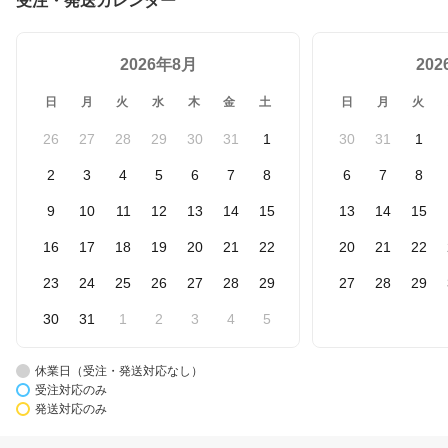
受注・発送カレンダー
2026年8月
20
日
月
火
水
木
金
土
日
月
火
26
27
28
29
30
31
1
30
31
1
2
3
4
5
6
7
8
6
7
8
9
10
11
12
13
14
15
13
14
15
16
17
18
19
20
21
22
20
21
22
23
24
25
26
27
28
29
27
28
29
30
31
1
2
3
4
5
休業日（受注・発送対応なし）
受注対応のみ
発送対応のみ