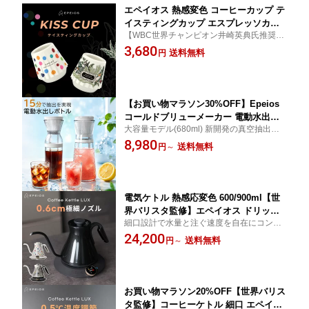
エペイオス 熱感変色 コーヒーカップ テ
イスティングカップ エスプレッソカッ
【WBC世界チャンピオン井崎英典氏推奨】
プ Kiss Cup Aurora デミタスカップ 45
エペイオス Epeios コーヒーカップ ガラス
3,680
ml ロックグラス お茶 お酒 ウィスキー
送料無料
円
1個入り エスプレッソ カップ アンバー スモ
用 試飲用 火傷防止 耐熱 保温保冷 おし
ーキーブラック
ゃれ お祝い 結婚 還暦祝い ギフト 一人
暮らし
【お買い物マラソン30%OFF】Epeios
コールドブリューメーカー 電動水出し
大容量モデル(680ml) 新開発の真空抽出技
メーカー 大容量モデル680ml 350ml 15
術により、15分で抽出を実現 美味しいと早
8,980
分抽出 電動水出しボトル お茶 麦茶 ア
送料無料
円
～
いを実現！ ウォータードリッパーより手
イスコーヒーメーカー 全自動 水出しポ
軽！さらにおしゃれなJOURNAL STANDA
ット ウォータードリッパー 水出しメー
RDモデルも新登場！
カー タンブラー 時短便利 USB充電
電気ケトル 熱感応変色 600/900ml【世
界バリスタ監修】エペイオス ドリップ
細口設計で水量と注ぐ速度を自在にコント
ケトル コーヒーケトル 0.5℃単位調整
ロール。初心者から専門家まで使いやす
24,200
ストップウォッチ機能 急速沸騰 保温機
送料無料
円
～
く、本格志向のコーヒー好きへのギフトに
能 空焚き防止 細口【水量と速度を自由
も最適です。
にコントロール】電気ポット お手入れ
簡単 おしゃれ
お買い物マラソン20%OFF【世界バリス
タ監修】コーヒーケトル 細口 エペイオ