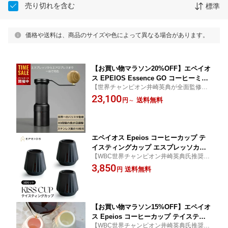
売り切れを含む
標準
価格や送料は、商品のサイズや色によって異なる場合があります。
【お買い物マラソン20%OFF】エペイオ
ス EPEIOS Essence GO コーヒーミル
【世界チャンピオン井崎英典が全面監修】
手挽き コーヒーミル コーヒーグライン
極細挽きから粗挽きまで対応 超高品質ステ
23,100
ダー 手動 手挽き ステンレス10枚刃 臼
送料無料
円
～
ンレス10枚刃 コーヒー豆 エスプレッソ コ
式 ハンドグラインダー 極細挽き 粗挽き
ードレス お手入れ簡単 アウトドア最適 ギ
珈琲ミル 圧倒的な挽きやすさ 粒度均一
フト プレゼント
性 80段階挽き目対応 新生活
エペイオス Epeios コーヒーカップ テ
イスティングカップ エスプレッソカッ
【WBC世界チャンピオン井崎英典氏推奨】
プ KISSCUP 3点セット 陶器 エスプレ
エペイオス(Epeios) コーヒーカップ 陶器 3
3,850
ッソ カップデミタスカップ 45ml ロッ
送料無料
円
個入り エスプレッソ カップ フローラル ホ
クグラス 火傷防止 耐熱 保温保冷 デミ
ワイト ブラック 実用的 贈答品
タスカップ おしゃれ お祝い 結婚祝い
還暦祝い ギフト
【お買い物マラソン15%OFF】エペイオ
ス Epeios コーヒーカップ テイスティ
【WBC世界チャンピオン井崎英典氏推奨】
ングカップ エスプレッソカップ KISSC