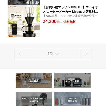
向け プレゼント ギフト
【お買い物マラソン30%OFF】エペイオ
ス コーヒーメーカー Mocca 大容量860
【WBC世界チャンピオン井崎英典が全面監
ml 保温 ドリップコーヒーメーカー 3つ
修】わずか3ステップで本格的なコーヒーを
24,200
抽出モード コーヒーマシン アプリ予約
送料無料
円
～
楽しめる 圧倒的に高い抽出率 1杯から最大
4~5杯用 18~22%抽出率 ミルなし 半自
5.7杯分抽出可能 3つの抽出モード
動 お手入れ簡単 おいしい おしゃれ お
祝い 誕生日ギフト プレゼント 新生活
1/2