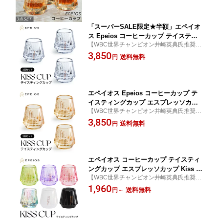
ーキーブラック
ップ おしゃれ お祝い 結婚 還暦祝い
「スーパーSALE限定★半額」エペイオ
ス Epeios コーヒーカップ テイスティ
【WBC世界チャンピオン井崎英典氏推奨】
ングカップ エスプレッソカップ KISSC
エペイオス Epeios コーヒーカップ ガラス
3,850
UP 3点セット エスプレッソ カップデミ
送料無料
円
3個入り エスプレッソ カップ アンバー スモ
タスカップ 45ml ロックグラス 火傷防
ーキーブラック
止 耐熱 保温保冷 デミタスカップ おし
ゃれ お祝い 結婚 還暦祝い プレゼント
ギフト
エペイオス Epeios コーヒーカップ テ
イスティングカップ エスプレッソカッ
【WBC世界チャンピオン井崎英典氏推奨】
プ KISSCUP 3点セット ロックグラス
エペイオス Epeios コーヒーカップ ガラス
3,850
エスプレッソ カップデミタスカップ 45
送料無料
円
3個入り エスプレッソ カップ アンバー アン
ml ロックグラス 火傷防止 耐熱 保温保
バー
冷 デミタスカップ おしゃれ お祝い 結
婚 還暦祝い
エペイオス コーヒーカップ テイスティ
ングカップ エスプレッソカップ Kiss C
【WBC世界チャンピオン井崎英典氏推奨】
up Aurora デミタスカップ 45ml ロック
エペイオス Epeios コーヒーカップ ガラス
1,960
グラス キスカップ お茶 お酒 ウイスキ
送料無料
円
～
1個入り エスプレッソ カップ アンバー スモ
ー用 試飲用 火傷防止 耐熱 保温保冷 お
ーキーブラック
しゃれ お祝い 結婚 還暦祝い ギフト 一
人暮らし