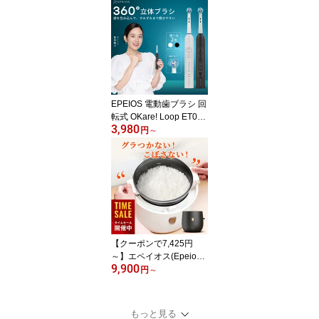
歯ブラシ 電動ハブラシ E
PEIOS Okare! ET003 音
波式 高周波振動 充電式
USB充電 IPX7防水 静音
最大180日使用 4モード
2分タイマー 替えブラシ
セット 歯垢ケア デンタ
ルケア オーラルケア プ
EPEIOS 電動歯ブラシ 回
レゼント ギフト
転式 OKare! Loop ET007
3,980
3種ブラシセット 2分タ
円
～
イマー 360°洗浄 60日間
長持ち 超高速回転 3モー
ド IPX7丸洗い ホワイト
ニング 歯垢除去 着色除
去 黄ばみ対策 ギフト プ
レゼント
【クーポンで7,425円
～】エペイオス(Epeios)
9,900
炊飯器 4合炊き マイコン
円
～
式 低温調理 炊飯ジャー
早炊き 24時間予約 保温
一人暮らし ひとり暮らし
もっと見る