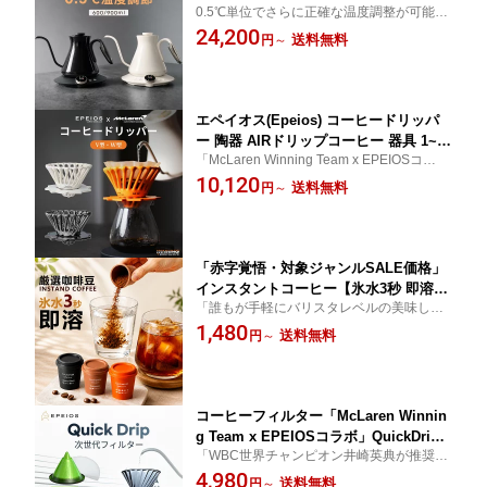
0.5℃単位でさらに正確な温度調整が可能
ス 電気ケトル ドリップケトル 0.5℃単
【最新熱感応変色ケトル】Fine&Flow LUX
24,200
位調整 600ml/900ml 熱感応変色 競技用
送料無料
円
～
600・ LUX 900 改良されたグースネック よ
ストップウォッチ 保温 空焚き防止 コー
り注ぐ湯量が調整しやすく
ヒーポット 高級感 おしゃれ コンパクト
コーヒー愛好家向け LUX CP005
エペイオス(Epeios) コーヒードリッパ
ー 陶器 AIRドリップコーヒー 器具 1~4
「McLaren Winning Team x EPEIOSコラ
杯用 中空設計 耐熱 おしゃれ 高速抽出
ボ」
10,120
お手入れ簡単 家庭用
送料無料
円
～
「赤字覚悟・対象ジャンルSALE価格」
インスタントコーヒー【氷水3秒 即溶】
「誰もが手軽にバリスタレベルの美味し
QUICKSHOT フリーズドライ 水出し コ
さ」アイスコーヒー ホットコーヒー ラテ
1,480
ーヒー 珈琲 コールドブリュー コーヒー
送料無料
円
～
カフェオレ コーヒーのアレンジ ミルクコー
粉 アイスコーヒー インスタント 高品質
ヒー 毎日のコーヒー オフィスコーヒー 旅
9個入り 無添加 無糖 100％アラビカ お
行・アウトドア
試し 詰め合わせ 高級 贅沢 上品 ギフト
コーヒーフィルター「McLaren Winnin
g Team x EPEIOSコラボ」QuickDrip 3
「WBC世界チャンピオン井崎英典が推奨」
50 380メッシュ 再利用可能 5枚入り 洗
精密な物理フィルタリ ング技術により、一
4,980
える 医療用ポリエステル素材 無漂白 過
送料無料
円
～