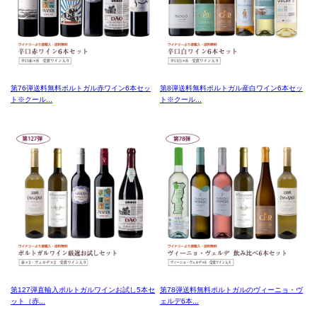
第76弾送料無料ポルトガル赤ワイン6本セッ
第8弾送料無料ポルトガル産白ワイン6本セッ
ト※クール...
ト※クール...
第127弾直輸入ポルトガルワインお試し5本セ
第78弾送料無料ポルトガルのヴィーニョ・ヴ
ット（赤...
ェルデ6本...