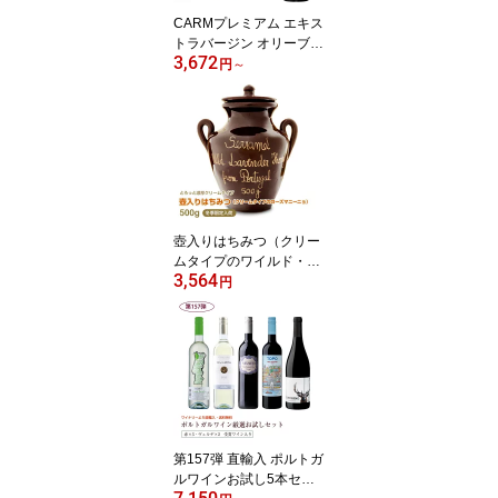
CARMプレミアム エキス
トラバージン オリーブオ
3,672
イル 500ml / 賞味期限20
円
～
27年7月 / コールドプレ
ス 酸度0.1-0.2％ ポルト
ガル産 原産地呼称 DOP
トラズ・オス・モンテス
壺入りはちみつ（クリー
ムタイプのワイルド・ラ
3,564
ベンダー）500g ポルト
円
ガル産 天然蜂蜜 非加熱
ローズマニーニョ ハチミ
ツ
第157弾 直輸入 ポルトガ
ルワインお試し5本セッ