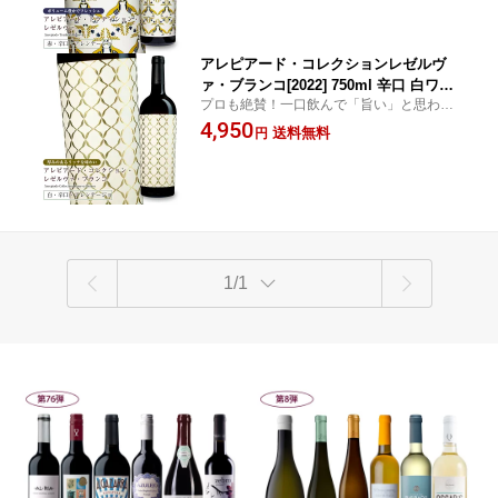
アレピアード・コレクションレゼルヴ
ァ・ブランコ[2022] 750ml 辛口 白ワイ
プロも絶賛！一口飲んで「旨い」と思わせ
ン フルボディ アレンテージョ地方 ギフ
るワイン。宝石のように美しい、ポルトガ
4,950
トに最適 個性的ラベル 直輸入 ポルトガ
送料無料
円
ルアレンテージョ地方の新進気鋭ワイナリ
ルワイン
ーのスペシャルワイン
1/1