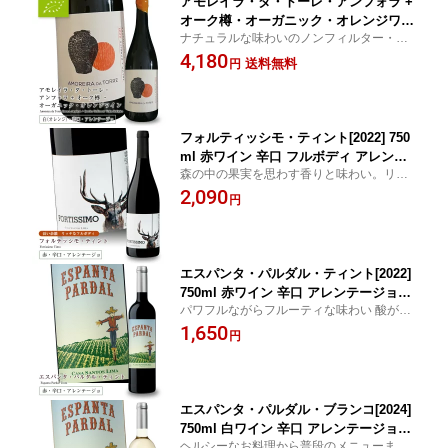
アモレイラ・ダ・トーレ・アンフォラ +
オーク樽・オーガニック・オレンジワイ
ナチュラルな味わいのノンフィルター・オ
ン [2022] 750ml 白ワイン 辛口 直輸入
レンジワイン アンフォラと樽を半分ずつ
4,180
アレンテージョ地方 ポルトガルワイン
送料無料
円
使用した2222本限定生産の希少品 エスニ
ック料理と相性◎
フォルティッシモ・ティント[2022] 750
ml 赤ワイン 辛口 フルボディ アレンテ
森の中の果実を思わす香りと味わい。リッ
ージョ地方 直輸入 ポルトガルワイン
チなフルボディ。長い余韻。
2,090
円
エスパンタ・パルダル・ティント[2022]
750ml 赤ワイン 辛口 アレンテージョ地
パワフルながらフルーティな味わい 酸が柔
方 直輸入 ポルトガルワイン
らかな親しみやすい赤ワイン
1,650
円
エスパンタ・パルダル・ブランコ[2024]
750ml 白ワイン 辛口 アレンテージョ地
ヘルシーなお料理から普段のメニューまで
方 直輸入 ポルトガルワイン