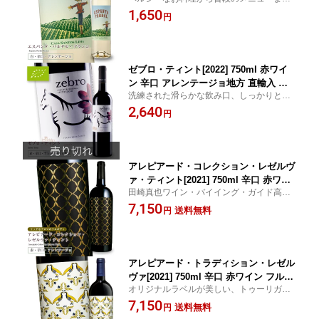
毎日の食事に合わせやすい辛口白
1,650
円
ゼブロ・ティント[2022] 750ml 赤ワイ
ン 辛口 アレンテージョ地方 直輸入 ポ
洗練された滑らかな飲み口、しっかりとし
ルトガルワイン
たタンニン
2,640
円
アレピアード・コレクション・レゼルヴ
ァ・ティント[2021] 750ml 辛口 赤ワイ
田崎真也ワイン・バイイング・ガイド高得
ン フルボディ アレンテージョ地方 ギフ
点取得ワイン！宝石のような美しいボトル
7,150
トに最適 個性的ラベル 直輸入 ポルトガ
送料無料
円
の果実味あふれる、濃厚辛口赤フルボディ
ルワイン
アレピアード・トラディション・レゼル
ヴァ[2021] 750ml 辛口 赤ワイン フルボ
オリジナルラベルが美しい、トゥーリガ・
ディ アレンテージョ地方 ギフトに最適
ナショナル100％
7,150
個性的ラベル 直輸入 ポルトガルワイン
送料無料
円