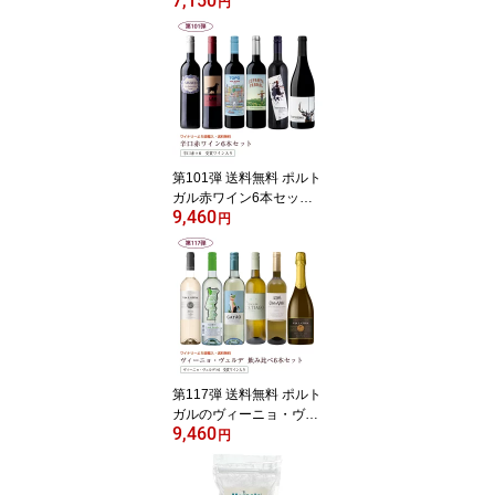
7,150
ト（赤3ヴェルデ1白1）
円
送料無料 ※クール便は、
+220円 辛口 直輸入 ポル
トガルワイン
第101弾 送料無料 ポルト
ガル赤ワイン6本セット
9,460
※クール便は、+220円
円
辛口 直輸入 ポルトガル
ワイン
第117弾 送料無料 ポルト
ガルのヴィーニョ・ヴェ
9,460
ルデ6本飲み比べセット
円
緑のワイン ビーニョベル
デ ※クール便は、+220
円 辛口 直輸入 ポルトガ