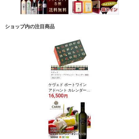
ショップ内の注目商品
ケヴェド ポートワイン
アドべント カレンダー 2
16,500
025 50ml×24本（1200
円
ml） アドヴェントカレン
ダー クリスマスギフト
おとな向け 甘口 食前酒
食後酒ドウロ地方 受賞ワ
イン ギフトに最適 直輸
入 ポルトガルワイン