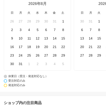
2026年8月
20
日
月
火
水
木
金
土
日
月
火
26
27
28
29
30
31
1
30
31
1
2
3
4
5
6
7
8
6
7
8
9
10
11
12
13
14
15
13
14
15
16
17
18
19
20
21
22
20
21
22
23
24
25
26
27
28
29
27
28
29
30
31
1
2
3
4
5
休業日（受注・発送対応なし）
受注対応のみ
発送対応のみ
ショップ内の注目商品