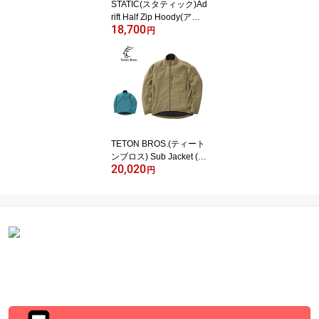
STATIC(スタティック)Ad
rift Half Zip Hoody(アド
18,700
リフト ハーフジップ フ
円
ーディ)
TETON BROS.(ティート
ンブロス) Sub Jacket (U
20,020
nisex)
円