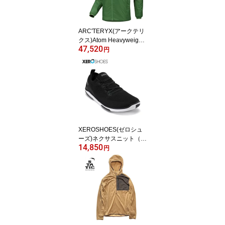
ARC'TERYX(アークテリ
クス)Atom Heavyweight
47,520
Hoody(アトム ヘビーウ
円
ェイト フーディ メンズ)
XEROSHOES(ゼロシュ
ーズ)ネクサスニット（メ
14,850
ンズ）
円