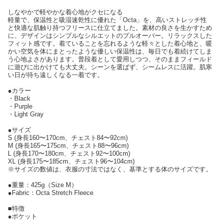
しなやかで軽やかな着心地がクセになる
軽量で、保温性と吸湿速乾性に優れた「Octa」を、高いストレッチ性
と快適な肌触り持つフリースに仕立てました。素材の良さを生かすため
に、デザインはシンプルなシルエットのプルオーバー。リラックスした
フィット感です。着ていることを忘れるような軽々とした着心地と、暖
かい空気を体にまとったような優しい保温性は、毎日でも着続けてしま
う心地よさがあります。普段着として愛用しつつ、そのままフィールド
に遊びに出かけても大丈夫。シーンを選ばず、シームレスに活躍。肌寒
い日が待ち遠しくなる一着です。
●カラー
・Black
・Purple
・Light Gray
●サイズ
S (身長160〜170cm、チェスト84〜92cm)
M (身長165〜175cm、チェスト88〜96cm)
L (身長170〜180cm、チェスト92〜100cm)
XL (身長175〜185cm、チェスト96〜104cm)
※サイズの数値は、衣服の寸法ではなく、基準とする体のサイズです。
●重量：425g（Size M）
●Fabric：Octa Stretch Fleece
■特徴
●ポケット