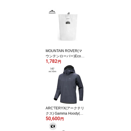
MOUNTAIN ROVER(マ
ウンテンローバー)Ecosa
1,782
ck
円
ARC'TERYX(アークテリ
クス) Gamma Hoody(ガ
50,600
ンマ フーディ メンズ)
円