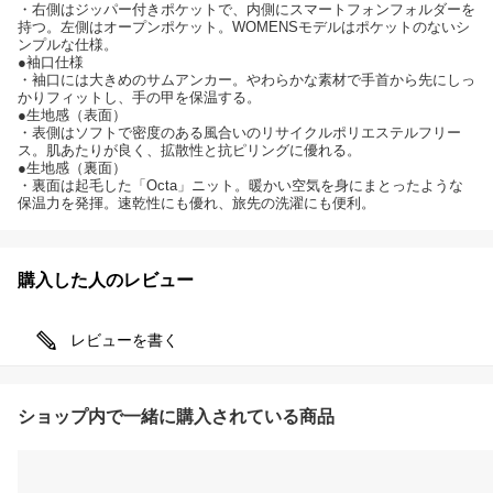
・右側はジッパー付きポケットで、内側にスマートフォンフォルダーを
持つ。左側はオープンポケット。WOMENSモデルはポケットのないシ
ンプルな仕様。
●袖口仕様
・袖口には大きめのサムアンカー。やわらかな素材で手首から先にしっ
かりフィットし、手の甲を保温する。
●生地感（表面）
・表側はソフトで密度のある風合いのリサイクルポリエステルフリー
ス。肌あたりが良く、拡散性と抗ピリングに優れる。
●生地感（裏面）
・裏面は起毛した「Octa」ニット。暖かい空気を身にまとったような
保温力を発揮。速乾性にも優れ、旅先の洗濯にも便利。
購入した人のレビュー
レビューを書く
ショップ内で一緒に購入されている商品