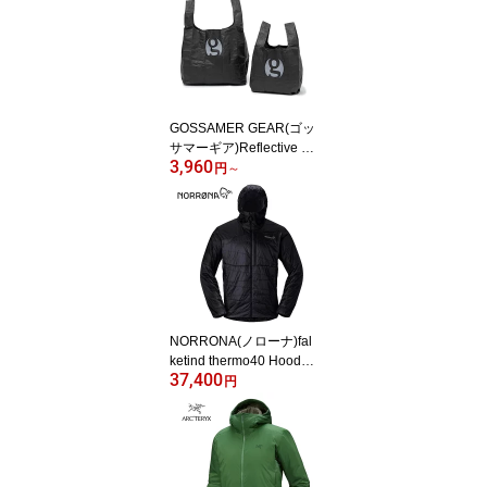
GOSSAMER GEAR(ゴッ
サマーギア)Reflective Ec
3,960
o Bag
円
～
NORRONA(ノローナ)fal
ketind thermo40 Hood
37,400
(M) (メンズ フォルケティ
円
ン サーモ40 フード)