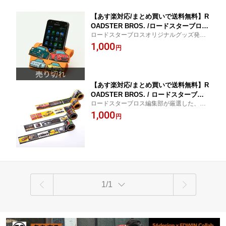
【あす楽対応/まとめ買いで送料無料】R
OADSTER BROS. /ロードスターブロス
ロードスターブロスオリジナルグッズ発
オリジナル スマートフォンスタンド
進！
1,000
円
【あす楽対応/まとめ買いで送料無料】R
OADSTER BROS. / ロードスターブロ
ロードスターブロス編集部が厳選した、マ
ス オリジナル 歴代ロードスター YOJO
ツダ・ロードスターの雄姿を世代ごとに収
1,000
テープ 4個セット
円
録。4本セットだから比較しても楽しい！貼
ってはがせるYOJOテープは、DIYやクルマ
の傷隠しにも！
1/1