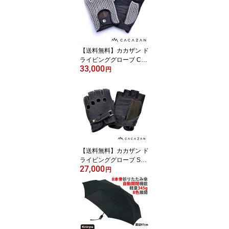
【送料無料】カカザン ド
ライビンググローブ CA
33,000
CAZAN KNR-071 ラムレ
円
ザー グレー ネイビー
【送料無料】カカザン ド
ライビンググローブ SD
27,000
R-072 ラムレザー ネイビ
円
ー