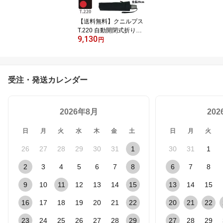
【送料無料】クニルプス
T.220 自動開閉式折りた
9,130
たみ傘 / Knirps KNT220
円
Medium Duomatic Safety
受注・発送カレンダー
2026年8月
20
日
月
火
水
木
金
土
日
月
火
26
27
28
29
30
31
1
30
31
1
2
3
4
5
6
7
8
6
7
8
9
10
11
12
13
14
15
13
14
15
16
17
18
19
20
21
22
20
21
22
23
24
25
26
27
28
29
27
28
29