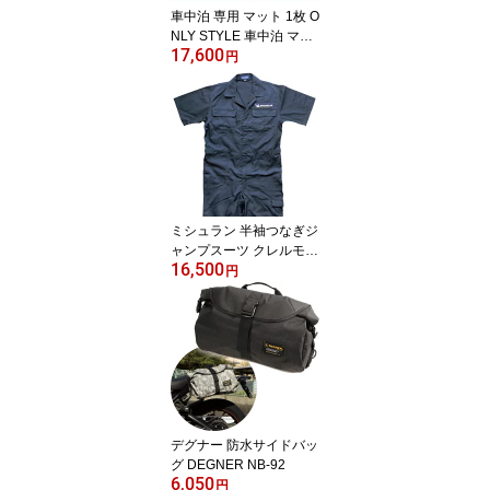
車中泊 専用 マット 1枚 O
NLY STYLE 車中泊 マッ
17,600
ト 車中泊ベッド トラッ
円
ク寝具 トラック マット
厚み 10センチ 防災 グッ
ズ アウトドア キャンプ
用品 車中泊グッズ 車中
泊 車泊 車内泊 カー用品
ミシュラン 半袖つなぎジ
ャンプスーツ クレルモン
16,500
3 MICHELIN SS Boiler-s
円
uitsClermont3
デグナー 防水サイドバッ
グ DEGNER NB-92
6,050
円