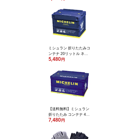
ミシュラン 折りたたみコ
ンテナ 20リットル ネイ
5,480
ビー / MICHELIN Contai
円
ner 20L Navy
【送料無料】ミシュラン
折りたたみ コンテナ 40
7,480
リットル ネイビー MICH
円
ELIN Container 40L Nav
y 270604