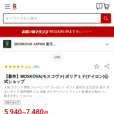
8/11(火)01:59まで
要エントリー
MOSKOVA JAPAN 楽
天
1/38
（
8
件）
4.88
【新作】MOSKOVA(モスコヴァ) ポリアミド(ナイロン)公
式ショップ
人気 ブランド 男性 トレーニング プレゼント ギフト 誕生日 父 記念日 息子 大
きいサイズ 送料無料 ジム 高級 ボクサーパンツ フィット感 履き心地がいい
動きやすい ツルツル
5,940
7,480
〜
円