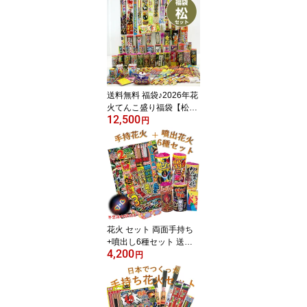
送料無料 福袋♪2026年花
火てんこ盛り福袋【松】
12,500
花火セット
円
花火 セット 両面手持ち
+噴出し6種セット 送料
4,200
無料 手持ち花火 噴出花
円
火 不思議メガネ付き