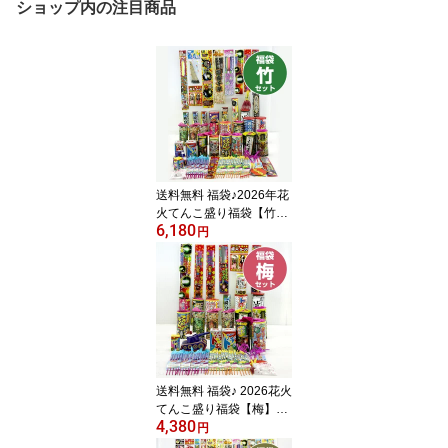
ショップ内の注目商品
送料無料 福袋♪2026年花
火てんこ盛り福袋【竹】
6,180
花火セット
円
送料無料 福袋♪ 2026花火
てんこ盛り福袋【梅】花
4,380
火セット
円