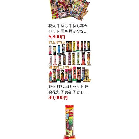
花火 手持ち 手持ち花火
セット 国産 煙が少ない
5,800
変色 線香花火も入ってる
円
日本でつくった手持ち花
火セット 送料無料
花火 打ち上げ セット 連
発花火 子供会 子ども会
30,000
自治会 イベント 超お買
円
得 打上げ花火30本セッ
ト 送料無料 購入特典
プレゼント おまけ付き！
【店主厳選・詰め合わ
せ】