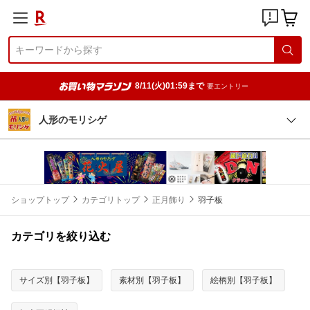
8/11(火)01:59まで
要エントリー
人形のモリシゲ
ショップトップ
カテゴリトップ
正月飾り
羽子板
カテゴリを絞り込む
サイズ別【羽子板】
素材別【羽子板】
絵柄別【羽子板】