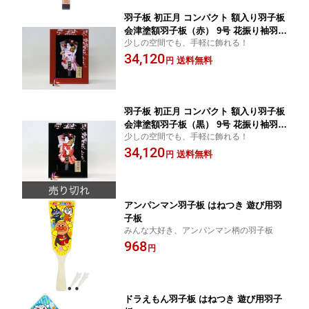
羽子板 初正月 コンパクト 額入り羽子板
会津塗額羽子板（赤） 9号 花振り袖羽子
少しの空間でも、手軽に飾れる！
板付 国産つくばねプレゼント
34,120
送料無料
円
羽子板 初正月 コンパクト 額入り羽子板
会津塗額羽子板（黒） 9号 花振り袖羽子
少しの空間でも、手軽に飾れる！
板付 国産つくばねプレゼント
34,120
送料無料
円
アンパンマン羽子板 はねつき 遊び用羽
子板
みんな大好き、アンパンマン柄の羽子板
968
円
ドラえもん羽子板 はねつき 遊び用羽子