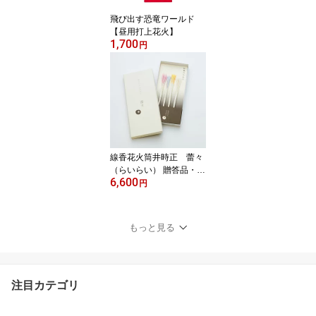
飛び出す恐竜ワールド
【昼用打上花火】
1,700
円
線香花火筒井時正 蕾々
（らいらい） 贈答品・お
6,600
土産・プレゼント
円
もっと見る
注目カテゴリ