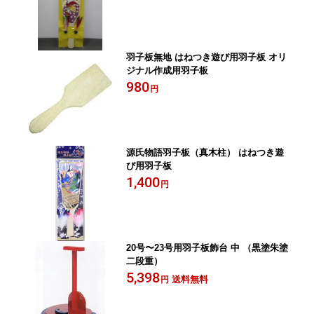
羽子板無地 はねつき遊び用羽子板 オリ
ジナル作成用羽子板
980
円
源氏物語羽子板（真木柱） はねつき遊
び用羽子板
1,400
円
20号〜23号用羽子板飾台 中 （黒塗朱塗
二段重）
5,398
送料無料
円