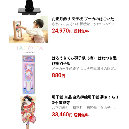
お正月飾り 羽子板 プーカのはごいた
さわってあそべる新感覚 かわいいパッケ
ージで贈り物にも最適
24,970
送料無料
円
はろうきてぃ羽子板（梅） はねつき遊
び用羽子板
メーカー生産終了につき在庫限りの限定商
品
880
円
羽子板 単品 金彩押絵羽子板 夢さくら 1
3号 道成寺
お正月飾り 初正月 初節句 女の子 羽
子板 送料無料
33,460
送料無料
円