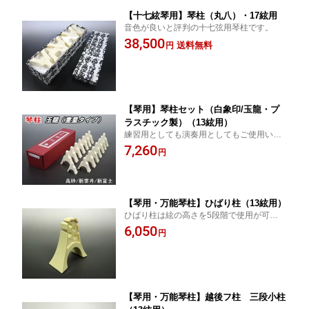
【十七絃琴用】琴柱（丸八）・17絃用
音色が良いと評判の十七弦用琴柱です。
38,500
送料無料
円
【琴用】琴柱セット（白象印/玉龍・プ
ラスチック製）（13絃用）
練習用としても演奏用としてもご使用いた
だけます。
7,260
円
【琴用・万能琴柱】ひばり柱（13絃用）
ひばり柱は絃の高さを5段階で使用が可能な
万能琴柱です
6,050
円
【琴用・万能琴柱】越後フ柱 三段小柱