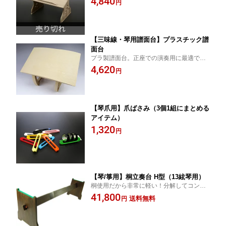
4,840
円
【三味線・琴用譜面台】プラスチック譜
面台
プラ製譜面台。正座での演奏用に最適で
す！
4,620
円
【琴爪用】爪ばさみ（3個1組にまとめる
アイテム）
1,320
円
【琴/箏用】桐立奏台 H型（13絃琴用）
桐使用だから非常に軽い！分解してコンパ
クトに収納可能！
41,800
送料無料
円