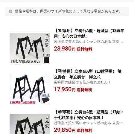
価格や送料は、商品のサイズや色によって異なる場合があります。
【琴/箏用】立奏台A型・超薄型（13絃琴
用）安心の日本製！
超薄型で質の高いオシャレ感のある 立奏台
です。
23,980
送料無料
円
【琴/箏用】立奏台A型（13絃琴用） 箏
立奏台 琴立奏台 脚立式
長時間の練習でも足が疲れません！
17,950
送料無料
円
【琴/箏用】立奏台A型・超薄型（17絃・
十七絃琴用）安心の日本製！
超薄型で質の高いオシャレ感のある 立奏台
です。
29,850
送料無料
円