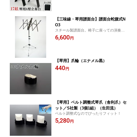
【三味線・琴用譜面台】譜面台蛇腹式N
O3
スチール製譜面台。椅子に座っての演奏に
最適！
6,600
円
【琴用】爪輪（エナメル黒）
440
円
【琴用】ベルト調整式琴爪（舎利爪）セ
ット／S社製（3個1組）（生田流）
ベルト調整式なのでぴったりフィット！
5,280
円