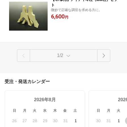
ト
微妙で正確な調弦を求める方に。
6,600
円
1/2
受注・発送カレンダー
2026年8月
20
日
月
火
水
木
金
土
日
月
火
26
27
28
29
30
31
1
30
31
1