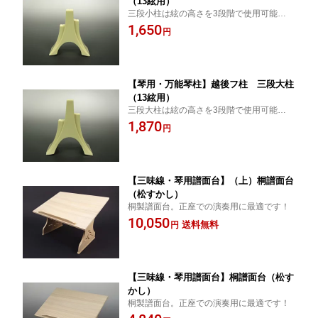
（13絃用）
三段小柱は絃の高さを3段階で使用可能な万
能琴柱です
1,650
円
【琴用・万能琴柱】越後フ柱 三段大柱
（13絃用）
三段大柱は絃の高さを3段階で使用可能な万
能琴柱です
1,870
円
【三味線・琴用譜面台】（上）桐譜面台
（松すかし）
桐製譜面台。正座での演奏用に最適です！
10,050
送料無料
円
【三味線・琴用譜面台】桐譜面台（松す
かし）
桐製譜面台。正座での演奏用に最適です！