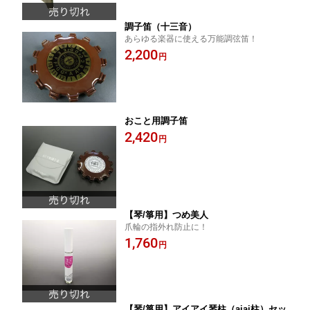
調子笛（十三音）
あらゆる楽器に使える万能調弦笛！
2,200
円
おこと用調子笛
2,420
円
【琴/箏用】つめ美人
爪輪の指外れ防止に！
1,760
円
【琴/箏用】アイアイ琴柱（aiai柱）セッ