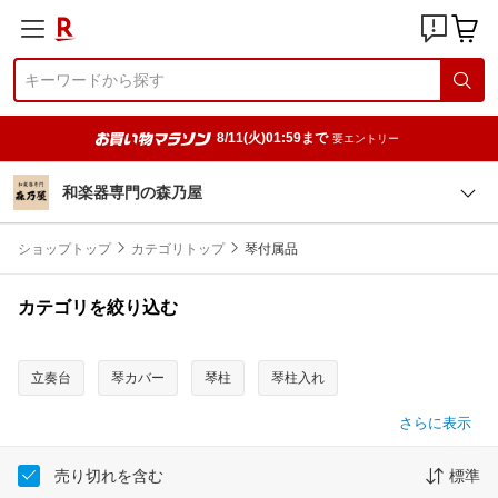
8/11(火)01:59まで
要エントリー
和楽器専門の森乃屋
ショップトップ
カテゴリトップ
琴付属品
カテゴリを絞り込む
立奏台
琴カバー
琴柱
琴柱入れ
さらに表示
売り切れを含む
標準