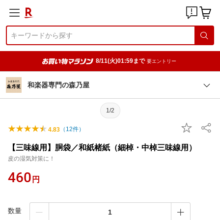
8/11(火)01:59まで
要エントリー
和楽器専門の森乃屋
1/2
（
12
件）
4.83
【三味線用】胴袋／和紙楮紙（細棹・中棹三味線用）
皮の湿気対策に！
460
円
数量