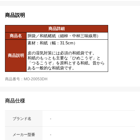
商品説明
商品詳細
商品名
胴袋／和紙楮紙（細棹・中棹三味線用）
素材：和紙（幅：31.5cm）
皮の湿気対策には必須の和紙袋です。
商品説明
和紙のもっとも主要な「ひめこうぞ」と
「つるこうぞ」を原料とする和紙。昔から
ある一般的な和紙袋です。
商品番号：MO-20053DH
商品仕様
ブランド名
-
メーカー型番
-