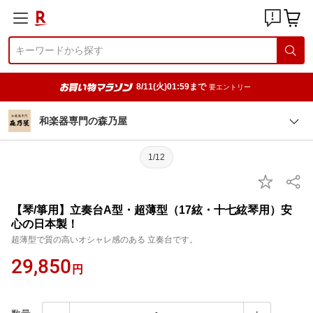
8/11(火)01:59まで
要エントリー
和楽器専門の森乃屋
1/12
【琴/箏用】立奏台A型・超薄型（17絃・十七絃琴用）安
心の日本製！
超薄型で質の高いオシャレ感のある 立奏台です。
29,850
円