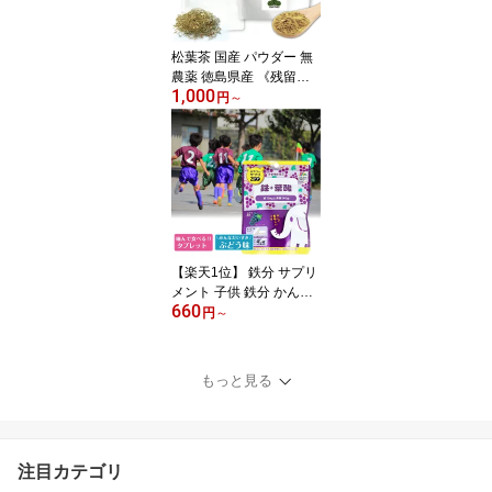
【楽天1位】
松葉茶 国産 パウダー 無
農薬 徳島県産 《残留農
1,000
薬検査済》赤松 松葉 徳
円
～
島県産 無添加 粉末 松葉
パウダー 健康茶 ギフト
送料無料 松葉茶 国産 無
農薬 パウダー 粉末 無添
加 健康茶 まつば茶 【楽
天1位】
【楽天1位】 鉄分 サプリ
メント 子供 鉄分 かんで
660
おいしいチュアブルサプ
円
～
リ 鉄 葉酸 おやつにサプ
リZOO 鉄+葉酸 チュアブ
ルタイプ ぶどう風味 サ
もっと見る
プリ グミ 鉄分 子供 口コ
ミ 妊婦 送料無料 ビタミ
ン配合 効能 サプリメン
ト 効果 鉄分 グミ キッズ
注目カテゴリ