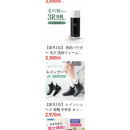
3,300
スマスク しみない ギフ
円
～
ト おすすめ 夜の集中ケ
ア ギフト 高級フェイス
パック モリンガフェイス
マスク｜美容成分たっぷ
り配合 当店オリジナル
ギフト 日本製 スキンケ
ア シートマスク 保湿 ハ
リ くすみ対策 乾燥肌 敏
【楽天1位】 洗顔パウダ
感肌
ー 毛穴 洗顔フォーム 粉
3,300
パウダー スリーアール 3
円
R 泡 女性 男性 洗顔石鹸
毛穴ケア スキンケア 角
栓 敏感肌 洗顔 毛穴 無添
加 酵素洗顔 乾燥肌 いち
ご鼻毛穴洗浄 エステ 洗
顔パウダー 泡立て方 洗
顔パウダー 毛穴 洗浄 韓
国式3d毛穴洗浄 敏感肌
【楽天1位】 レインシュ
ーズ 長靴 中学生 キッズ
2,970
小学生 レディース レイ
円
ン ジュニア レインブー
ツ サイドゴア 防水 軽量