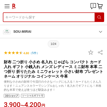
SOU-MIRAI
1/24
（
5
件）
4.80
財布 二つ折り 小さめ 名入れ じゃばら コンパクト カード
入れ ギフト 小銭入れ メンズ レディース ミニ財布 本革 二
つ折り 折りたたみ ミニウォレット 小さい財布 プレゼント
ネーム オリジナル コインケース 牛革
便利な小さめの財布で今流行の小さなバッグにも入る！カードもたくさん入
ります！ニュアンスカラーでシンプルおしゃれ！名入れでギフトにも！本格
的な本革で使えば使うほど馴染みます！
3,900
4,200
〜
円