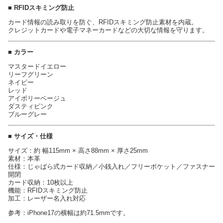
■ RFIDスキミング防止
カード情報の読み取りを防ぐ、RFIDスキミング防止素材を内蔵。
クレジットカードや電子マネーカードなどの大切な情報を守ります。
■ カラー
マスタードイエロー
リーフグリーン
ネイビー
レッド
アイボリーベージュ
ダスティピンク
ブルーグレー
■ サイズ・仕様
サイズ：約 幅115mm × 高さ88mm × 厚さ25mm
素材：本革
仕様：じゃばら式カード収納／小銭入れ／フリーポケット／ファスナー
開閉
カード収納：10枚以上
機能：RFIDスキミング防止
加工：レーザー名入れ対応
参考：iPhone17の横幅は約71.5mmです。