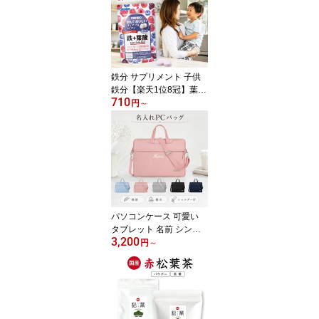
通学 靴 歩きやすい 22cm
23cm ショート 梅雨 雨靴
雪 おしゃれ 冬 雨 雪対応
靴 SNS映え 黒 シンプル
可愛い 小さめサイズ
鉄分 サプリメント 子供
鉄分【楽天1位8冠】葉酸
710
サプリ かんでおいしいチ
円
～
ュアブルサプリ 鉄 葉酸
サプリメント オリヒロ
ビタミン コラーゲン カ
ルシウム ルテイン 効果
おすすめ 妊婦 チュアブ
ル錠 送料無料 栄養補助
食品
パソコンケース 可愛い
タブレット 名前 シンプ
3,200
ル 小学 中学 ショルダー
円
～
名入れ 通勤 パソコンバ
ッグ ランドセル chrome
book ケース 12インチ 14
インチ ipad 小さめ ショ
ルダー付 シンプル クロ
ームブック pcケース