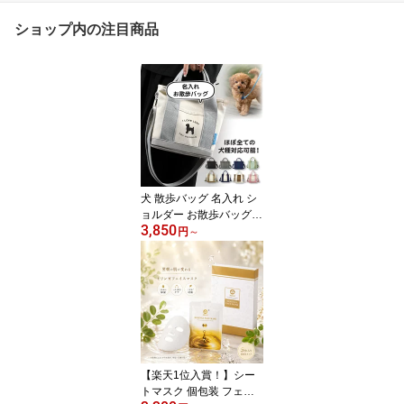
ショップ内の注目商品
犬 散歩バッグ 名入れ シ
ョルダー お散歩バッグ
3,850
トート ミニトート 3匹 4
円
～
匹 最短翌日発送可能 多
機能 軽量 ペットボトル
収納 マナーポーチ 多頭
飼い 肩掛け レディース
おしゃれ かわいい ギフ
ト プレゼント 犬好き 誕
生日 オリジナル トイプ
ードル 【楽天1位獲得】
【楽天1位入賞！】シー
トマスク 個包装 フェイ