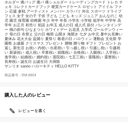
ホルダー 痛バッグ 痛バ 痛ショルダー トレーディングカード トレカ チ
ェキ コレクトカードブック 硬質カードケース ロゼット アイドル ファ
ン 応援 参戦 アーティスト メンバー カラバリ 外出 スポーツ ドライブ
フェス 女子 女の子 子供 子ども こども キッズ ジュニア おんなのこ 幼
児 園児 保育園 幼稚園 年少 年中 年長 小学生 小学校 低学年 中学年 高
学年 お正月 初売り 初詣 お年玉 成人の日 成人式 節分 バレンタインデ
ー 桃の節句 ひなまつり ホワイトデー お花見 入学式 ゴールデンウィー
ク 母の日 衣替え 父の日 梅雨 山開き 海開き 七夕 お中元 暑中お見舞い
夏休み 花火大会 盆踊り 夏祭り 敬老の日 ハロウィン 運動会 文化祭 学
園祭 お歳暮 クリスマス プレゼント 贈物 贈り物 ギフト プレゼント お
返し 新生活 お祝い 内祝い 出産祝い 引っ越し祝い 引越し祝い 引越祝
い 新築祝い 成人祝い 卒業祝い 就職祝い 合格祝い 入園祝い 入学祝い
進学祝い 結婚祝い 婚約祝い 退院祝い 七五三祝い 退職祝い 還暦祝い
長寿祝い 誕生日 お誕生日 大掃除
サンリオ sanrio ハローキティ HELLO KITTY
商品番号：RM-8804
購入した人のレビュー
レビューを書く