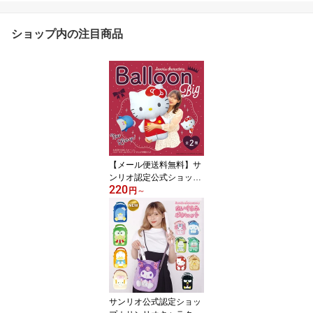
ショップ内の注目商品
【メール便送料無料】サ
ンリオ認定公式ショップ
220
☆サンリオキャラクター
円
～
ズ ダイカットバルーン
風船 クロミ マイメロデ
ィ シナモロール ポチャ
ッコ ハンギョドン ポム
ポムプリン ハローキティ
タキシードサム キャラク
ター グッズ
サンリオ公式認定ショッ