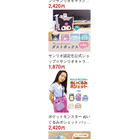
プ☆サンリオキャラクタ
2,420
ーズ ぬいぐるみポシェッ
円
ト バッグ ショルダー ス
マホ ポケット 推し活 お
給仕バッグ キャラクター
グッズ
サンリオ認定乞公式ショ
ップ☆サンリオキャラク
1,870
ターズ ダストボックス
円
ゴミ箱 クロミ マイメロ
ディ シナモロール ハン
ギョドン カー用品 キャ
ラクター グッズ
ポケットモンスター ぬい
ぐるみポシェット バッグ
2,420
ショルダー スマホ ポケ
円
ット キャラクター