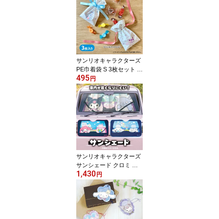
サンリオキャラクターズ
PE巾着袋 S 3枚セット ク
495
ロミ＆マイメロディ シナ
円
モロール プレゼント ギ
フト ラッピング キャラ
クター グッズ
サンリオキャラクターズ
サンシェード クロミ マ
1,430
イメロディ シナモロール
円
カー用品 日よけ キャラ
クター グッズ