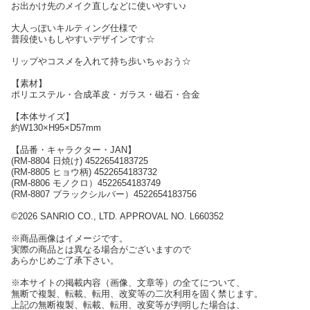
お出かけ先のメイク直しなどに使いやすい♪
大人っぽいキルティング仕様で
普段使いもしやすいデザインです☆
リップやコスメを入れて持ち歩いちゃおう☆
【素材】
ポリエステル・合成革皮・ガラス・磁石・合金
【本体サイズ】
約W130×H95×D57mm
【品番・キャラクター・JAN】
(RM-8804 日焼け) 4522654183725
(RM-8805 ヒョウ柄) 4522654183732
(RM-8806 モノクロ）4522654183749
(RM-8807 ブラックシルバー）4522654183756
©2026 SANRIO CO., LTD. APPROVAL NO. L660352
※商品画像はイメージです。
実際の商品とは異なる場合がございますので
あらかじめご了承下さい。
※本サイトの掲載内容（画像、文章等）の全てについて、
無断で複製、転載、転用、改変等の二次利用を固く禁じます。
上記の無断複製、転載、転用、改変等が判明した場合は、