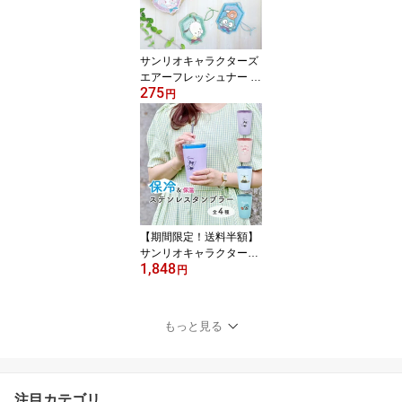
サンリオキャラクターズ
エアーフレッシュナー ク
275
ロミ マイメロディ シナ
円
モロール ポチャッコ ハ
ンギョドン カー用品 フ
レグランス キャラクター
グッズ
【期間限定！送料半額】
サンリオキャラクターズ
1,848
sanrio グッズ 保温保冷タ
円
ンブラー フタ付き カラ
ー キャラクター グッズ
もっと見る
注目カテゴリ