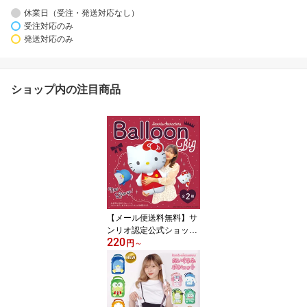
休業日（受注・発送対応なし）
受注対応のみ
発送対応のみ
ショップ内の注目商品
【メール便送料無料】サ
ンリオ認定公式ショップ
220
☆サンリオキャラクター
円
～
ズ ダイカットバルーン
風船 クロミ マイメロデ
ィ シナモロール ポチャ
ッコ ハンギョドン ポム
ポムプリン ハローキティ