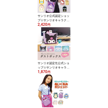
タキシードサム キャラク
ター グッズ
サンリオ公式認定ショッ
プ☆サンリオキャラクタ
2,420
ーズ ぬいぐるみポシェッ
円
ト バッグ ショルダー ス
マホ ポケット 推し活 お
給仕バッグ キャラクター
グッズ
サンリオ認定乞公式ショ
ップ☆サンリオキャラク
1,870
ターズ ダストボックス
円
ゴミ箱 クロミ マイメロ
ディ シナモロール ハン
ギョドン カー用品 キャ
ラクター グッズ