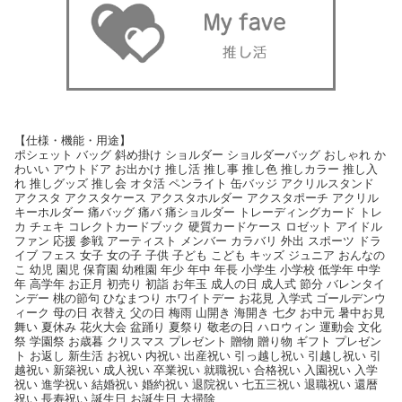
【仕様・機能・用途】
ポシェット バッグ 斜め掛け ショルダー ショルダーバッグ おしゃれ か
わいい アウトドア お出かけ 推し活 推し事 推し色 推しカラー 推し入
れ 推しグッズ 推し会 オタ活 ペンライト 缶バッジ アクリルスタンド
アクスタ アクスタケース アクスタホルダー アクスタポーチ アクリル
キーホルダー 痛バッグ 痛バ 痛ショルダー トレーディングカード トレ
カ チェキ コレクトカードブック 硬質カードケース ロゼット アイドル
ファン 応援 参戦 アーティスト メンバー カラバリ 外出 スポーツ ドラ
イブ フェス 女子 女の子 子供 子ども こども キッズ ジュニア おんなの
こ 幼児 園児 保育園 幼稚園 年少 年中 年長 小学生 小学校 低学年 中学
年 高学年 お正月 初売り 初詣 お年玉 成人の日 成人式 節分 バレンタイ
ンデー 桃の節句 ひなまつり ホワイトデー お花見 入学式 ゴールデンウ
ィーク 母の日 衣替え 父の日 梅雨 山開き 海開き 七夕 お中元 暑中お見
舞い 夏休み 花火大会 盆踊り 夏祭り 敬老の日 ハロウィン 運動会 文化
祭 学園祭 お歳暮 クリスマス プレゼント 贈物 贈り物 ギフト プレゼン
ト お返し 新生活 お祝い 内祝い 出産祝い 引っ越し祝い 引越し祝い 引
越祝い 新築祝い 成人祝い 卒業祝い 就職祝い 合格祝い 入園祝い 入学
祝い 進学祝い 結婚祝い 婚約祝い 退院祝い 七五三祝い 退職祝い 還暦
祝い 長寿祝い 誕生日 お誕生日 大掃除