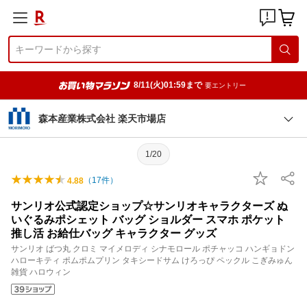
8/11(火)01:59まで
要エントリー
森本産業株式会社 楽天市場店
1/20
（
17
件）
4.88
サンリオ公式認定ショップ☆サンリオキャラクターズ ぬ
いぐるみポシェット バッグ ショルダー スマホ ポケット
推し活 お給仕バッグ キャラクター グッズ
サンリオ ばつ丸 クロミ マイメロディ シナモロール ポチャッコ ハンギョドン
ハローキティ ポムポムプリン タキシードサム けろっぴ ペックル こぎみゅん
雑貨 ハロウィン