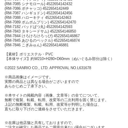
(RM-7085 シナモロール) 4522654142432
(RM-7086 ポチャッコ) 4522654142449
(RM-7087 ハンギョドン) 4522654142456
(RM-7088 ハローキティ 4522654142463
(RM-7089 ポムポムプリン) 4522654142470
(RM-7182 バッドばつ丸) 4522654142593
(RM-7843 タキシードサム) 4522654146850
(RM-7844 けろけろけろっぴ) 4522654146867
(RM-7845 あひるのペックル) 4522654146874
(RM-7846 こぎみゅん) 4522654146881
【素材】ポリエステル・PVC
【本体サイズ】約W210×H280×D60mm（ぬいぐるみ部分は除く）
©2022 SANRIO CO., LTD. APPROVAL NO.L631678
※商品画像はイメージです。
実際の商品とは異なる場合がございますので
あらかじめご了承下さい。
※本サイトの掲載内容（画像、文章等）の全てについて、
無断で複製、転載、転用、改変等の二次利用を固く禁じます。
上記の無断複製、転載、転用、改変等が判明した場合は、
直ちに取り下げのご連絡をさせていただきます。
※在庫は他店舗と共有しておりますので、
ご注文が確定した商品でもご用意出来ない場合がございます。