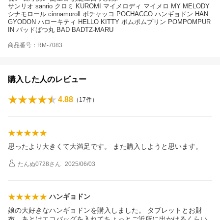
サンリオ sanrio クロミ KUROMI マイメロディ マイメロ MY MELODY
シナモロール cinnamoroll ポチャッコ POCHACCO ハンギョドン HAN
GYODON ハローキティ HELLO KITTY ポムポムプリン POMPOMPUR
IN バッドばつ丸 BAD BADTZ-MARU
商品番号：RM-7083
購入した人のレビュー
4.88
（
17
件）
思ったより大きくて大満足です。 また購入しようと思います。
たんぬ0728
さん
2025/06/03
ハンギョドン
娘の大好きなハンギョドンを購入しました。 タブレットとお財
布、あとはエコバッグを入れてちょっとご近所に出かけるくらい