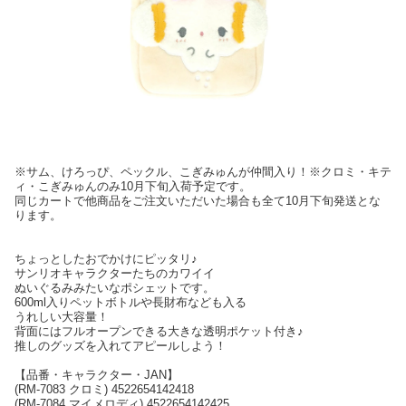
※サム、けろっぴ、ペックル、こぎみゅんが仲間入り！※クロミ・キテ
ィ・こぎみゅんのみ10月下旬入荷予定です。
同じカートで他商品をご注文いただいた場合も全て10月下旬発送とな
ります。
ちょっとしたおでかけにピッタリ♪
サンリオキャラクターたちのカワイイ
ぬいぐるみみたいなポシェットです。
600ml入りペットボトルや長財布なども入る
うれしい大容量！
背面にはフルオープンできる大きな透明ポケット付き♪
推しのグッズを入れてアピールしよう！
【品番・キャラクター・JAN】
(RM-7083 クロミ) 4522654142418
(RM-7084 マイメロディ) 4522654142425