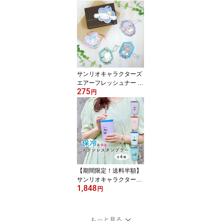
カー用品 日よけ キャラ
クター グッズ
サンリオキャラクターズ
エアーフレッシュナー ク
275
ロミ マイメロディ シナ
円
モロール ポチャッコ ハ
ンギョドン カー用品 フ
レグランス キャラクター
グッズ
【期間限定！送料半額】
サンリオキャラクターズ
1,848
sanrio グッズ 保温保冷タ
円
ンブラー フタ付き カラ
ー キャラクター グッズ
もっと見る