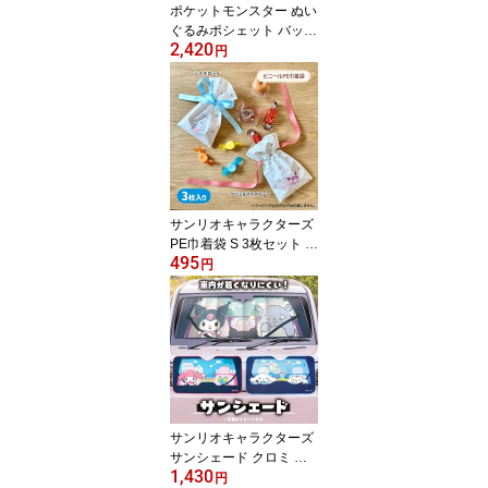
ポケットモンスター ぬい
ぐるみポシェット バッグ
2,420
ショルダー スマホ ポケ
円
ット キャラクター
サンリオキャラクターズ
PE巾着袋 S 3枚セット ク
495
ロミ＆マイメロディ シナ
円
モロール プレゼント ギ
フト ラッピング キャラ
クター グッズ
サンリオキャラクターズ
サンシェード クロミ マ
1,430
イメロディ シナモロール
円