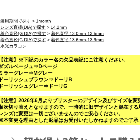
>
装用期間で探す
>
1month
>
レンズ直径(DIA)で探す
>
14.2mm
>
着色直径(G.DIA)で探す
>
着色直径 13.0mm-13.5mm
>
着色直径(G.DIA)で探す
>
着色直径 13.6mm-13.9mm
>
水光カラコン
【注意】※下記のカラー名の欠品表記にご注意ください。
ダズルベージュ⇒Dベージ
ミラーグレー⇒Mグレー
ドーリッシュブラウン⇒ドーリB
ドーリッシュグレー⇒ドーリG
【注意】2026年6月よりブリスターのデザイン及びサイズを変
順次切り替えとなりますので、一時的に旧デザインと混在する
レンズに変更は一切ございませんのでご安心ください。
※本変更を理由とした返品はお受付いたしかねますのでご了承