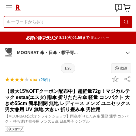
8/11(火)01:59まで
要エントリー
MOONBAT 傘・日傘・帽子
専
1/28
動画
（
26
件）
4.04
【最大15%OFFクーポン配布中】超軽量72g！マジカルテ
ック estaa(エスタ) 雨傘 折りたたみ傘 軽量 コンパクト 大
きめ55cm 簡単開閉 無地 レディース メンズ ユニセックス
男女兼用 UV 無地 大きい 折り畳み傘 男性用
【MOONBAT公式オンラインショップ】雨傘/折りたたみ傘 通勤 通学 コンパ
クト 持ち運び 携帯用 メンズ日傘 日傘男子 シンプル