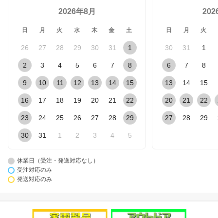
2026年8月
20
日
月
火
水
木
金
土
日
月
火
26
27
28
29
30
31
1
30
31
1
2
3
4
5
6
7
8
6
7
8
9
10
11
12
13
14
15
13
14
15
16
17
18
19
20
21
22
20
21
22
23
24
25
26
27
28
29
27
28
29
30
31
1
2
3
4
5
休業日（受注・発送対応なし）
受注対応のみ
発送対応のみ