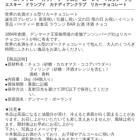
エスキー ドランブイ カナディアンクラブ リカーチョコレート
世界の名酒ボトル型リカーチョコレート
誕生日プレゼント 新居祝い 引越し祝い 父の日 母の日 お祝い イベント
景品 パーティー 飲食店 ラウンジ BAR お酒 洋酒 チョコ
1884年創業、デンマーク王室御用達の老舗アンソンバーグ社はリカー
チョコレートが特に有名です。
世界の名酒をボトル型のダークチョコレートで包んだ、大人のくつろぎ
時間にふさわしい逸品をお楽しみください。
【商品説明】
●原材料名：チョコ（砂糖・カカオマス・ココアパウダー）
フィリング（砂糖・洋酒オレンジを含む）/
酒精・香料
●内容量：1kg（64個入り）
●賞味期限：裏面に記載
●保存方法：直射日光を避けて28℃以下で保存してくださ
い。
●原産国名：デンマーク・ポーランド
★注意★
本品は高温になると油脂分が溶け、冷えると表面が白く固まることがあ
ります。お召し上がりいただいても差し支えありませんが、風味は劣り
ます。開封後はお早めにお召し上がり
下さい。写真はイメージです。
※本製品はお酒が入っており、お子様やアルコールに弱い方
妊娠、授乳期の方、運転をされる方はご遠慮下さい。