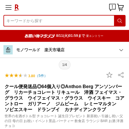
8/11(火)01:59まで
要エントリー
モノワールド 楽天市場店
1/4
（
5
件）
3.80
クール便発送品◎64個入り◎Anthon Berg アンソンバー
グ リカーチョコレート リキュール 洋酒 フェイマス・
グラウス ウイフェイマス・グラウス ウイスキー コア
ントロー ガリアーノ ジムビーム レミーマルタン
ソビエスキー ドランブイ カナディアンクラブ
世界の名酒ボトル型 チョコレート 誕生日プレゼント 新居祝い 引越し祝い 父
の日 母の日 お祝い イベント景品 パーティー 飲食店 ラウンジ BAR お酒 洋酒
チョコ