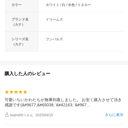
カラー
ホワイト / 白 / 水色 / イエロー
ブランド名
ドリームズ
（カナ）
シリーズ名
フンバルズ
（カナ）
購入した人のレビュー
可愛いちいかわたちが無事到着しました。 お安く購入させて頂き
感謝です(&#9677;&#65038;´&#42163;`&#96
7
さらに表示
kojiro69☆
さん
2025/04/10