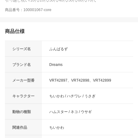
引っ越し祝い/10代/20代/30代/40代/50代/60代/70代
商品番号：100001067-core
商品仕様
シリーズ名
ふんばるず
ブランド名
Dreams
メーカー型番
VRT42897、VRT42898、VRT42899
キャラクター
ちいかわ / ハチワレ / うさぎ
動物の種類
ハムスター / ネコ / ウサギ
関連作品
ちいかわ