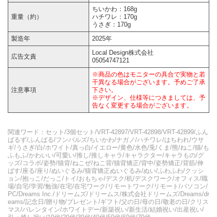
ちいかわ：168g
重量（約）
ハチワレ：170g
うさぎ：170g
製造年
2025年
Local Design株式会社
広告文責
05054747121
※商品の色はモニターの具合で実物と若
干異なる場合がございます。予めご了承
注意事項
下さい。
※デザイン、仕様等につきましては、予
告なく変更する場合がございます。
関連ワード：セット/3個セット/VRT-42897/VRT-42898/VRT-42899/ふん
ばるず/ふんばる/フンバルズ/ちいかわ/ナガノ/ハチワレ/はちわれ/ウサ
ギ/うさぎ/白/ホワイト/真っ白/イエロー/黄色/水色/兎/くま/熊/ねこ/猫/も
ふもふ/かわいい/可愛い/推し/推しキャラ/キャラクター/キャラもの/グ
ッズ/コラボ/姿勢/猫背/ねこぜ/ねこ背/猫背矯正/背中/姿勢矯正/背筋/伸
ばす/座る/座り/ぬいぐるみ/猫背矯正ぬいぐるみ/ぬい/ふわふわ/クッシ
ョン/抱っこ/だっこ/トイ/おもちゃ/デスク/机/デスクワーク/オフィス/職
場/自宅/学習/勉強/在宅/在宅ワーク/リモートワーク/リモート/パソコン/
PC/Dreams Inc./ドリームズ/ドリームス/株式会社ドリームズ/Dreams/dr
eams/記念日/贈り物/プレゼント/ギフト/父の日/母の日/敬老の日/クリス
マス/バレンタイン/ホワイトデー/新築祝い/新生活/結婚祝い/出産祝い/