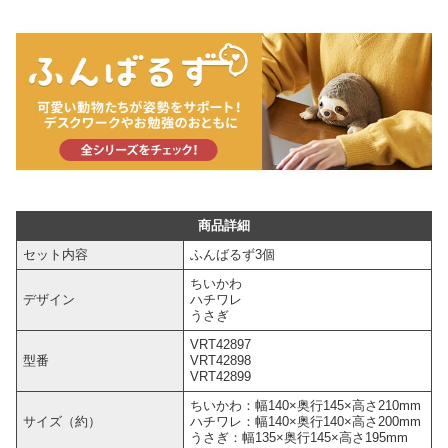
商品詳細
セット内容
ふんばるず3個
ちいかわ
デザイン
ハチワレ
うさぎ
VRT42897
型番
VRT42898
VRT42899
ちいかわ：幅140×奥行145×高さ210mm
サイズ（約）
ハチワレ：幅140×奥行140×高さ200mm
うさぎ：幅135×奥行145×高さ195mm