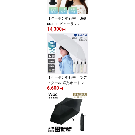
おんぶ紐 ベビーカー 授
乳ケープ 【メール便送料
無料】
【クーポン発行中】Bea
urance ビューランス 東
14,300
レサマーシールド 中つば
円
クロッシェハット 帽子
ハット レディース サイ
ズ調整 遮熱 遮光100％ U
Vカット100% UPF50+
手洗い可 抗菌 防臭 暑さ
対策
【クーポン発行中】ラデ
ィクール 遮光オートマテ
6,600
ィック耐風ミニ58 Radi c
円
ool 58cm オートマティ
ック 自動開閉 一級遮光 1
00％ 晴雨兼用 折りたた
み傘 日傘 放射冷却 耐風
UV 遮光 折り畳み オール
ウェザー ユニセックス