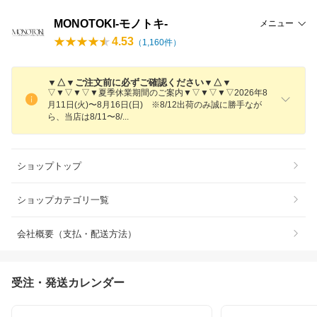
MONOTOKI-モノトキ-
メニュー
4.53
（
1,160
件）
▼△▼ご注文前に必ずご確認ください▼△▼
▽▼▽▼▽▼夏季休業期間のご案内▼▽▼▽▼▽2026年8
月11日(火)〜8月16日(日) ※8/12出荷のみ誠に勝手なが
ら、当店は8/11〜8
/
ショップトップ
ショップカテゴリ一覧
会社概要（支払・配送方法）
受注・発送カレンダー