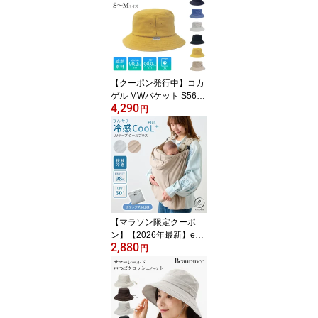
属コーティング エアコン
節約 室内温度調整 簡単
取り付け 洗濯機使用可
ベランダ 庭
【クーポン発行中】コカ
ゲル MWバケット S56c
4,290
m M 58cm CC2R802 S
円
サイズ Mサイズ 遮熱 UV
カット 近赤外線カット
接触冷感 帽子 ハット バ
ケットハット メンズ レ
ディース ユニセックス
夏 暑さ対策 熱中症対策
【メール便送料無料】
【マラソン限定クーポ
ン】【2026年最新】emo
2,880
ka 抱っこ紐 ベビーケー
円
プ 接触冷感 クール ひん
やり 日焼け予防 UVカッ
ト 撥水 メッシュ レイン
ケープ サマーケープ ひ
よけカバー ブランケット