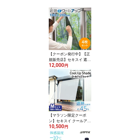
【クーポン発行中】【正
規販売店】セキスイ 遮熱
12,000
クールアップ 4枚セット
円
（100×200cm） 面ファ
スナー付き 正規品 積水
SEKISUI 節電・省エネ効
果 夏 日差し 取り付け簡
単
【マラソン限定クーポ
ン】セキスイ クールアッ
10,500
プシェード Mサイズ 180
円
×180cm 遮熱 UVカット
通気性2倍 masa加工 金