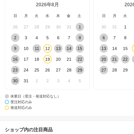
2026年8月
20
日
月
火
水
木
金
土
日
月
火
26
27
28
29
30
31
1
30
31
1
2
3
4
5
6
7
8
6
7
8
9
10
11
12
13
14
15
13
14
15
16
17
18
19
20
21
22
20
21
22
23
24
25
26
27
28
29
27
28
29
30
31
1
2
3
4
5
休業日（受注・発送対応なし）
受注対応のみ
発送対応のみ
ショップ内の注目商品