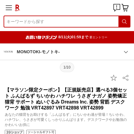
8/11(火)01:59まで
要エントリー
MONOTOKI-モノトキ-
1/10
【マラソン限定クーポン】【正規販売店】選べる3個セッ
ト ふんばるず ちいかわ ハチワレ うさぎ ナガノ 姿勢矯正
猫背 サポート ぬいぐるみ Dreams Inc. 姿勢 背筋 デスク
ワーク 勉強 VRT42897 VRT42898 VRT42899
あなたの猫背をお助けする「ふんばるず」にちいかわ達が登場！ちいかわ、
ハチワレ、うさぎが可愛くしっかりふんばります。デスクワークやお勉強の
かわいいお供に