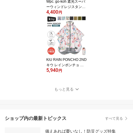
Wpc. go-koh 遮光スーパ
ーウィンドレジスタンス
4,400
ブラック 折りたたみ日傘
円
ゴコウ 耐風 折りたたみ
雨傘 折りたたみ傘 親骨5
5cm 大きい 日傘 傘 WPC
はっ水 最高等級 UVカッ
ト 遮光 100％ メンズ ユ
ニセックス レディース
KiU RAIN PONCHO 2ND
キウ レインポンチョ サ
5,940
イズフリー レインコート
円
カッパ 雨具 リフレクタ
ー 撥水 耐水生地 雨ガッ
パ ポンチョ 収納袋付き
もっと見る
ショップ内の最新トピックス
すべて見る
備えあれば憂いなし！防災グッズ特集