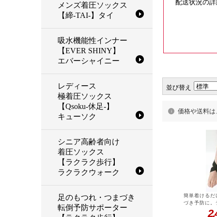
配送状況の詳
メンズ着圧ソックス
【締-TAI-】タイ
吸水機能性インナー
【EVER SHINY】
エバーシャイニー
レディース
並び替え
極着圧ソックス
【Qsoku-休足-】
価格や送料は
キューソク
シニア高齢者向け
着圧ソックス
【ラクラク歩行】
ラクラクウォーク
簡単着けるだ
足のもつれ・つまづき
づき予防に。
転倒予防サポーター
サポート。転
2