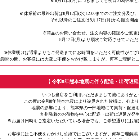
※8月11日(月)につきましても祝日の為休業
※休業前の最終出荷は8月12日(水)12:00までのご注文分及
それ以降のご注文は8月17日(月)から順次開
※商品のお問い合わせ、注文内容の確認やご変更
8月17日(月)より順次ご対応させていた
※休業明けは通常よりもご発送までにお時間をいただく可能性がござ
業期間の間、お客様には大変ご不便をおかけ致しますが、何卒ご理解と
【 令和8年熊本地震に伴う配送・出荷遅延
いつも当店をご利用いただきまして誠にありがと
この度の令和8年熊本地震により被災された皆様に、心よ
地震の影響により、熊本県の一部地域にて集荷・配達
九州発着のお荷物を中心に配送・出荷に遅延が発
※お届け日時をご指定いただいている場合でも、ご希望通りにお届
お客様にはご不便をおかけし恐縮ではございますが、何卒ご理解賜