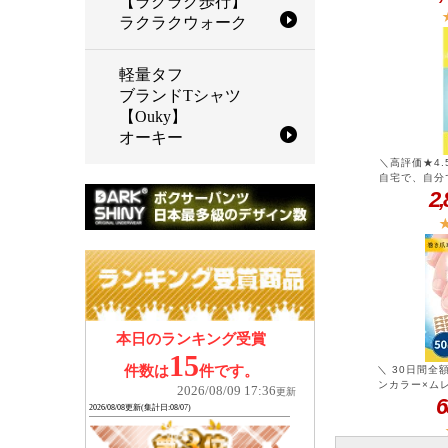
【ラクラク歩行】
(らくらくウォ
足首サポーター
ラクラクウォーク
軽量タフ
ブランドTシャツ
【Ouky】
オーキー
＼高評価★4
自宅で、自分
器の巻き爪用ク
2
き爪ケア 】＼
クリップ 1個
巻爪 矯正 器
セルフ ケア 
予防 対策 ま
金具 プレート 
＼ 30日間全
ンカラー×ム
い低価格！日
テープ【30%O
爪専門家監修 
ラク歩行【 巻