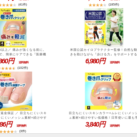
ーク) ブラック シニア 高齢者
ゼント 敬老の日 ギフト 】＼ひるおびで紹
(41件)
(185件)
 足首用 サポーター 歩く 補助
／ やさしい 着圧ソックス ラクラク歩行(ウ
脚
ーク) シニア 男女兼用 膝下 2026 着圧 靴
ソフト ゆるめ 黒 ベージュ 弾性 ストッキン
ひざ下 ふくらはぎ サポーター 高齢者 レデ
ース メンズ 女性 男性 用 夜用 飛行機 用 立
仕事 60代 70代 80代
.5以上／ 痛みが強くなる前に。
米国公認カイロプラテクター監修！自然な
で、簡単にケアできる『医療機
きを助けながら『歩ける力』をサポートす
リップ』【 巻き爪矯正器具 巻
,860円
機能をスパッツに内蔵した【 ウォーキング
6,980円
送料無料
送料無料
楽天1位／ 一般医療機器 巻き爪
パッツ 】＼ひるおびで紹介／ 米国公認 カ
(102件)
入 ラクラク歩行 メディカル 【
ロプラテクター監修 ウォーキング スパッツ
具 健康 フットケア ネイルケア
ラクラク歩行 レディース【 運動 スポーツ 
矯正 グッズ 足の 爪 ソックス 靴
ポーター 着圧スパッツ 着圧レギンス 着圧 
きづめ 巻き爪 テープ ワイヤー
イツ ウォーキング ウェア 歩行 姿勢 散歩 
バネ カバー 1枚 自宅で 自分で
康 転倒防止 矯正 女性 大人 50代 60代 70
】
S M L LL 】
額返金保証 ／ 目立ちにくいスキ
目立ちにくいスキンカラー×ムレにくいメッ
レにくいメッシュ素材×続けやす
ュ素材×続けやすい低価格！日常使いに最も
常使いに最も手軽な巻き爪保護
686円
軽な巻き爪保護テープ＼楽天1位／ 巻き爪
3,840円
送料無料
送料無料
FF ※8/11 1:59まで】 巻き
アセット ( 一般医療機器 巻き爪クリップ 1
(3件)
巻き爪保護テープ 50枚入 ラク
入 + 巻き爪テープ 50枚入 ) ラクラク歩行 
き爪 テープ フットケア ネイル
ディカル 【 巻き爪 矯正 器具 健康 フット