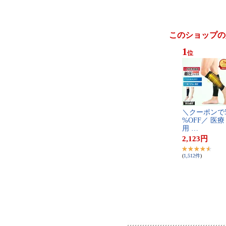
このショップの
1
位
＼​ク​ー​ポ​ン​で​5
%​O​F​F​／​ ​医​療​
用​ ​…
2,123
円
(
1,512
件
)