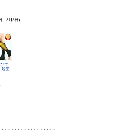
日～8月8日)
​び​で​
一​般​医​