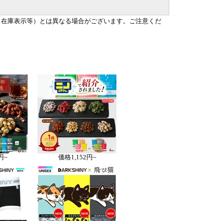
の
自
、在庫表示等）とは異なる場合がございます。ご注意くだ
円~
価格
1,152円~