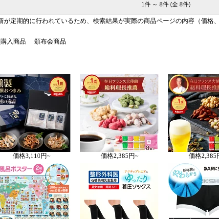
1件 ～ 8件 (全 8件)
 まきづめ 対策 グッズ テーピン
ア ネイルケア セルフ ケア 矯正 グッズ 足
クス 靴 自宅で 自分で セルフ ケ
爪 予防 対策 まきづめ 金具 プレート 1枚 
新が定期的に行われているため、検索結果が実際の商品ページの内容（価格
爪の治療を目的とした矯正器具で
宅で 自分で 】
はありません
期購入商品
頒布会商品
価格
3,110円~
価格
2,385円~
価格
2,385