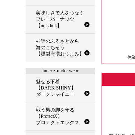
美味しさで人をつなぐ
フレーバーナッツ
【nuts link】
神話のふるさとから
海のごちそう
【燻製海撰おつまみ】
休
inner・under wear
魅せる下着
【DARK SHINY】
ダークシャイニー
戦う男の脚を守る
【ProtectX】
プロテクトエックス