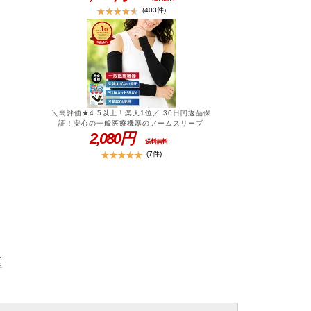
介
る。防災 グッズ 災害 対策＼ひるおびで紹介
(403件)
ォ
／ やさしい 着圧ソックス シニア ラクラク歩
下
行(ウォーク) 膝下 オープントゥ ふくらはぎ
グ
サポーター 男女兼用 2026 着圧 靴下 緩め 弾
ィ
性 ストッキング ひざ下 黒 高齢者 中高年 レ
ち
ディース メンズ ギフト プレゼント 人気 飛行
機 用 夜用 夏用 防災 グッズ
動
＼高評価★4.5以上！楽天1位／ 30日間返品保
る
証！安心の一般医療機器のアームスリーブ
ス
は、綿混素材×着圧×UVカットで腕ケアが快適
2,080円
送料無料
イ
♪【 むくみ 解消 日焼け 対策 ランニング 】【
(7件)
20%OFF ※8/11まで 】 一般医療機器 UVカ
サ
ット 着圧 アームスリーブ 両腕用 男女兼用 医
タ
療用 生地 綿 混 アーム カバー ラクラク歩行
健
メディカル 緩め 二の 腕 着圧 サポーター ロ
代
ング 弾性 むくみ 解消 血行促進 UV 夏 日焼
け 対策 ゴルフ スポーツ メンズ レディース
シ
手
ケ
個
メ
ケ