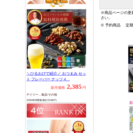
ケア 足の 爪
グ 50個 ソッ
※商品ページの更
ア 】※巻き
さい。
※
予約商品
定