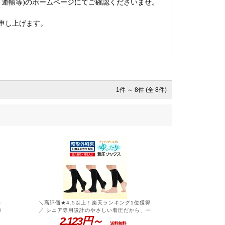
ト運輸等)のホームページにてご確認くださいませ。
申し上げます。
1件 ～ 8件 (全 8件)
得
＼高評価★4.5以上！楽天ランキング1位獲得
締
／ シニア専用設計のやさしい着圧だから、一
レ
日中脚が快適！足のむくみを気にせず履け
2,123円～
送料無料