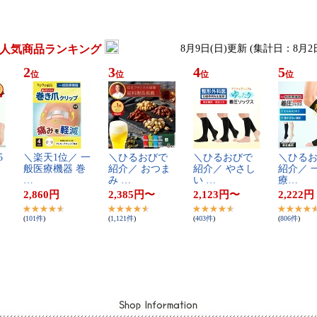
人気商品ランキング
8月9日(日)更新 (集計日：8月2
2
3
4
5
位
位
位
位
​
＼​楽​天​1​位​／​ ​一​
＼​ひ​る​お​び​で​
＼​ひ​る​お​び​で​
＼​ひ​る​お
般​医​療​機​器​ ​巻​
紹​介​／​ ​お​つ​ま​
紹​介​／​ ​や​さ​し​
紹​介​／​ ​
…
み​ ​…
い​ ​…
療​…
2,860
円
2,385
円
〜
2,123
円
〜
2,222
円
(
101
件
)
(
1,121
件
)
(
403
件
)
(
806
件
)