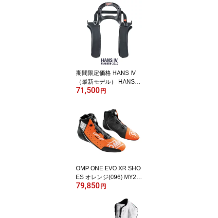
期間限定価格 HANS IV
（最新モデル） HANS4
71,500
20° FIA8858-2010適合
円
(20M) FHRシステム ハン
スデバイス ツーリングカ
ー推奨 NAK1423731FIA
OMP ONE EVO XR SHO
ES オレンジ(096) MY20
79,850
25 レーシングシューズ F
円
IA公認8856-2018 (IC0-0
805-B01-096)