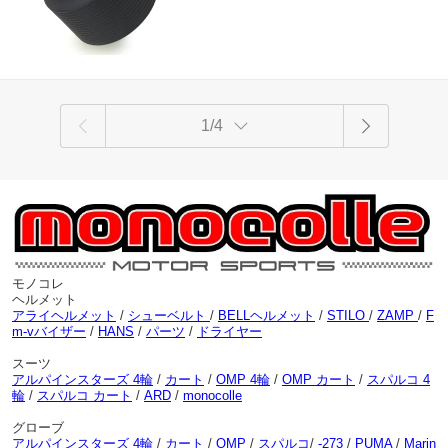
1/4
モノコレ
ヘルメット
アライヘルメット
/
シューベルト
/
BELLヘルメット
/
STILO
/
ZAMP
/
F
m-vバイザー
/
HANS
/
パーツ
/
ドライヤー
スーツ
アルパインスターズ 4輪
/
カート
/
OMP 4輪
/
OMP カート
/
スパルコ 4
輪
/
スパルコ カート
/
ARD
/
monocolle
グローブ
アルパインスターズ 4輪
/
カート
/
OMP
/
スパルコ
/
-273
/
PUMA
/
Marin