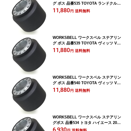
グ ボス 品番535 TOYOTA ランドクルー
ザープラド 90系用 年式8年/5月～14年/9
11,880
送料無料
円
月 SRS
WORKSBELL ワークスベル ステアリン
グ ボス 品番539 TOYOTA ヴィッツ VIT
Z 10系用 年式14/12~17/1 SRS
11,880
送料無料
円
WORKSBELL ワークスベル ステアリン
グ ボス 品番540 TOYOTA ヴィッツ VIT
Z 90系用 年式17/2~ SRS
11,880
送料無料
円
WORKSBELL ワークスベル ステアリン
グボス 品番534 トヨタ ハイエース 200
系用 年式16/8~ SRS無し車 TOYOTA HI
6,930
送料無料
円