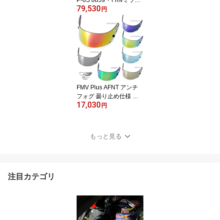
P-6S 8859 + Fmvミラー
79,530
バイザーセット SNELL
円
SA/FIA8859規格 4輪公式
競技対応モデル
FMV Plus AFNT アンチ
フォグ 曇り止め仕様 ミ
17,030
ラーバイザー GP-6 GP-6
円
S SK-6用 アップデート
バージョン FM-V
もっと見る
注目カテゴリ