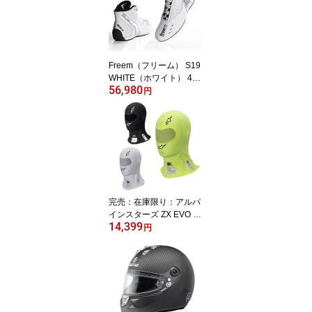
Freem（フリーム） S19
WHITE（ホワイト） 4輪
56,980
用レーシングシューズ FI
円
A公認8856-2018
完売：在庫限り：アルパ
インスターズ ZX EVO V2
14,399
BALACLAVA フェイスマ
円
スク FIA8856-2018公認
モデル TECHNICAL UN
DERWEAR (4754920) M
Y2025