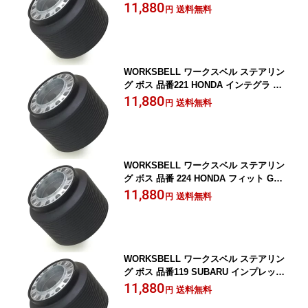
タイプR 用 年式19/3~ SRS
11,880
送料無料
円
WORKSBELL ワークスベル ステアリン
グ ボス 品番221 HONDA インテグラ TY
PE-R DC5用 (年式H13/7~H19/2) SRS
11,880
送料無料
円
WORKSBELL ワークスベル ステアリン
グ ボス 品番 224 HONDA フィット GE6
GE7 GE8 GE9用 年式19/10~ SRS
11,880
送料無料
円
WORKSBELL ワークスベル ステアリン
グ ボス 品番119 SUBARU インプレッサ
GH/GR用 年式19/6~ SRS
11,880
送料無料
円