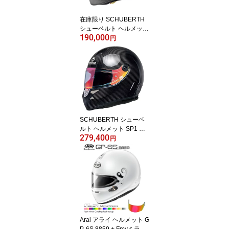
在庫限り SCHUBERTH
シューベルト ヘルメット
190,000
SK1 SNELL FIA CMR 20
円
16 CARBON MATTE カ
ーボンヘルメット シュー
ベルス
SCHUBERTH シューベ
ルト ヘルメット SP1 CA
279,400
RBON FIA 8859-2015 S
円
NELL SA2020 カーボン
ヘルメット シューベルス
Arai アライ ヘルメット G