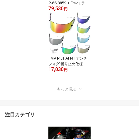
P-6S 8859 + Fmvミラー
79,530
バイザーセット SNELL
円
SA/FIA8859規格 4輪公式
競技対応モデル
FMV Plus AFNT アンチ
フォグ 曇り止め仕様 ミ
17,030
ラーバイザー GP-6 GP-6
円
S SK-6用 アップデート
バージョン FM-V
もっと見る
注目カテゴリ