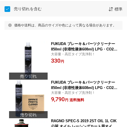
売り切れを含む
標準
価格や送料は、商品のサイズや色によって異なる場合があります。
FUKUDA ブレーキ＆パーツクリーナー
850ml (非溶性液体608ml) LPG・CO2高
大容量・高圧タイプ洗浄剤！
圧ガスタイプ 1本 自動車部品・機械部品
330
用強力洗浄剤
円
FUKUDA ブレーキ＆パーツクリーナー
850ml (非溶性液体608ml) LPG・CO2高
大容量・高圧タイプ洗浄剤！
圧ガスタイプ 1ケース(30本入り) 自動車
9,790
部品・機械部品用強力洗浄剤
送料無料
円
RAGNO SPEC-S 2019 2ST OIL 1L CIK
公認 オイル レーシングカート用オイル