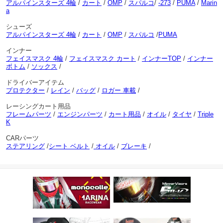
アルパインスターズ 4輪
/
カート
/
OMP
/
スパルコ
/
-273
/
PUMA
/
Marin
a
シューズ
アルパインスターズ 4輪
/
カート
/
OMP
/
スパルコ
/
PUMA
インナー
フェイスマスク 4輪
/
フェイスマスク カート
/
インナーTOP
/
インナー
ボトム
/
ソックス
/
ドライバーアイテム
プロテクター
/
レイン
/
バッグ
/
ロガー 車載
/
レーシングカート用品
フレームパーツ
/
エンジンパーツ
/
カート用品
/
オイル
/
タイヤ
/
Triple
K
CARパーツ
ステアリング
/
シート ベルト
/
オイル
/
ブレーキ
/