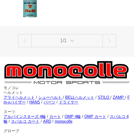
1/1
モノコレ
ヘルメット
アライヘルメット
/
シューベルト
/
BELLヘルメット
/
STILO
/
ZAMP
/
F
m-vバイザー
/
HANS
/
パーツ
/
ドライヤー
スーツ
アルパインスターズ 4輪
/
カート
/
OMP 4輪
/
OMP カート
/
スパルコ 4
輪
/
スパルコ カート
/
ARD
/
monocolle
グローブ