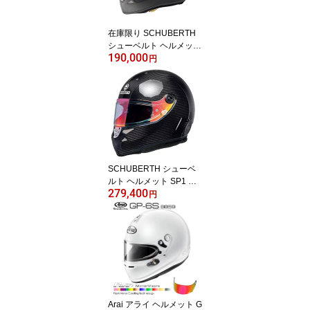
在庫限り SCHUBERTH
シューベルト ヘルメット
190,000
SK1 SNELL FIA CMR 20
円
16 CARBON MATTE カ
ーボンヘルメット シュー
ベルス
SCHUBERTH シューベ
ルト ヘルメット SP1 CA
279,400
RBON FIA 8859-2015 S
円
NELL SA2020 カーボン
ヘルメット シューベルス
Arai アライ ヘルメット G