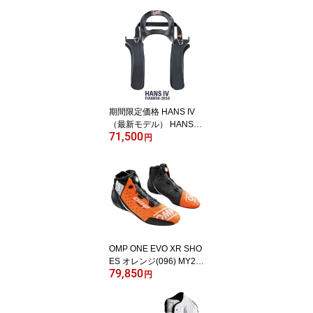
期間限定価格 HANS IV
（最新モデル） HANS4
71,500
20° FIA8858-2010適合
円
(20M) FHRシステム ハン
スデバイス ツーリングカ
ー推奨 NAK1423731FIA
OMP ONE EVO XR SHO
ES オレンジ(096) MY20
79,850
25 レーシングシューズ F
円
IA公認8856-2018 (IC0-0
805-B01-096)