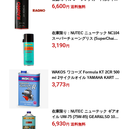
1点
6,600
送料無料
円
在庫限り：NUTEC ニューテック NC104
スーパーチェーングリス (SuperChainG
rease) 420ml RACING KART レーシン
3,190
円
グカート チェーンオイル
WAKOS ワコーズ Formula KT 2CR 500
ml 2サイクルオイル YAMAHA KART E
G KTシリーズ推奨オイル CIK公認 1点
3,773
円
(B350)
在庫限り：NUTEC ニューテック ギアオ
イル UW-75 (75W-85) GEAR&LSD 10
0％化学合成 エステル系 1000ml
6,930
送料無料
円