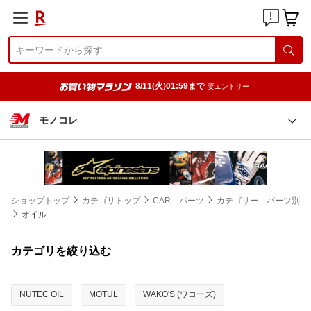
8/11(火)01:59まで
要エントリー
モノコレ
ショップトップ
カテゴリトップ
CAR パーツ
カテゴリー パーツ別
オイル
カテゴリを絞り込む
NUTEC OIL
MOTUL
WAKO'S (ワコーズ)