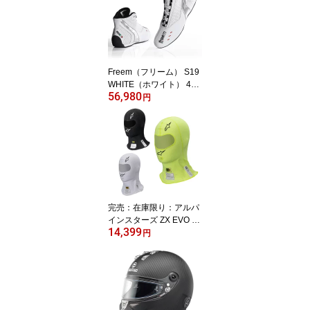
Freem（フリーム） S19
WHITE（ホワイト） 4輪
56,980
用レーシングシューズ FI
円
A公認8856-2018
完売：在庫限り：アルパ
インスターズ ZX EVO V2
14,399
BALACLAVA フェイスマ
円
スク FIA8856-2018公認
モデル TECHNICAL UN
DERWEAR (4754920) M
Y2025