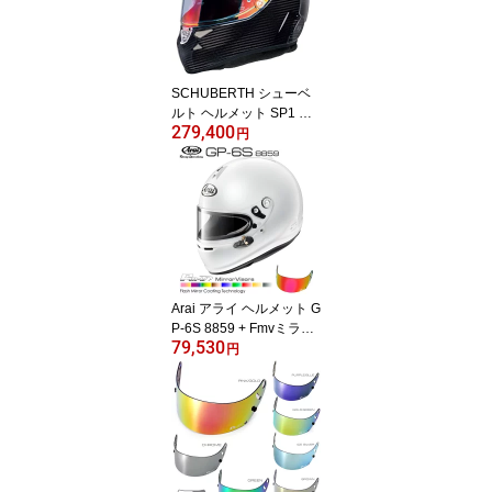
SCHUBERTH シューベ
ルト ヘルメット SP1 CA
279,400
RBON FIA 8859-2015 S
円
NELL SA2020 カーボン
ヘルメット シューベルス
Arai アライ ヘルメット G
P-6S 8859 + Fmvミラー
79,530
バイザーセット SNELL
円
SA/FIA8859規格 4輪公式
競技対応モデル