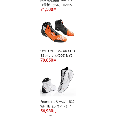
期間限定価格 HANS IV
（最新モデル） HANS4
71,500
20° FIA8858-2010適合
円
(20M) FHRシステム ハン
スデバイス ツーリングカ
ー推奨 NAK1423731FIA
OMP ONE EVO XR SHO
ES オレンジ(096) MY20
79,850
25 レーシングシューズ F
円
IA公認8856-2018 (IC0-0
805-B01-096)
Freem（フリーム） S19
WHITE（ホワイト） 4輪
56,980
用レーシングシューズ FI
円
A公認8856-2018