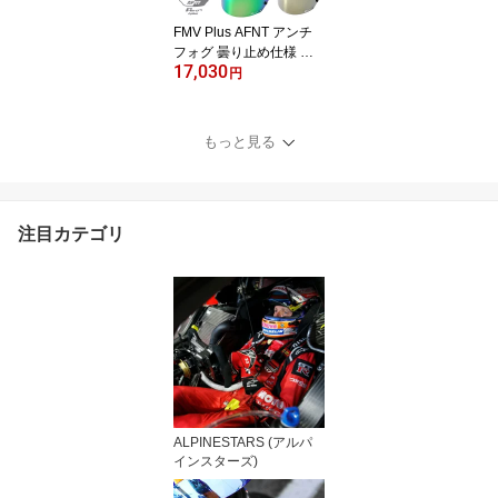
FMV Plus AFNT アンチ
フォグ 曇り止め仕様 ミ
17,030
ラーバイザー GP-6 GP-6
円
S SK-6用 アップデート
バージョン FM-V
もっと見る
注目カテゴリ
ALPINESTARS (アルパ
インスターズ)