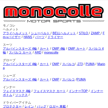
モノコレ
ヘルメット
アライヘルメット
/
シューベルト
/
BELLヘルメット
/
STILO
/
ZAMP
/
F
m-vバイザー
/
HANS
/
パーツ
/
ドライヤー
スーツ
アルパインスターズ 4輪
/
カート
/
OMP 4輪
/
OMP カート
/
スパルコ 4
輪
/
スパルコ カート
/
ARD
/
monocolle
グローブ
アルパインスターズ 4輪
/
カート
/
OMP
/
スパルコ
/
-273
/
PUMA
/
Marin
a
シューズ
アルパインスターズ 4輪
/
カート
/
OMP
/
スパルコ
/
PUMA
インナー
フェイスマスク 4輪
/
フェイスマスク カート
/
インナーTOP
/
インナー
ボトム
/
ソックス
/
ドライバーアイテム
プロテクター
/
レイン
/
バッグ
/
ロガー 車載
/