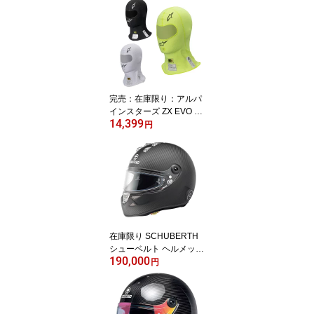
完売：在庫限り：アルパ
インスターズ ZX EVO V2
14,399
BALACLAVA フェイスマ
円
スク FIA8856-2018公認
モデル TECHNICAL UN
DERWEAR (4754920) M
Y2025
在庫限り SCHUBERTH
シューベルト ヘルメット
190,000
SK1 SNELL FIA CMR 20
円
16 CARBON MATTE カ
ーボンヘルメット シュー
ベルス