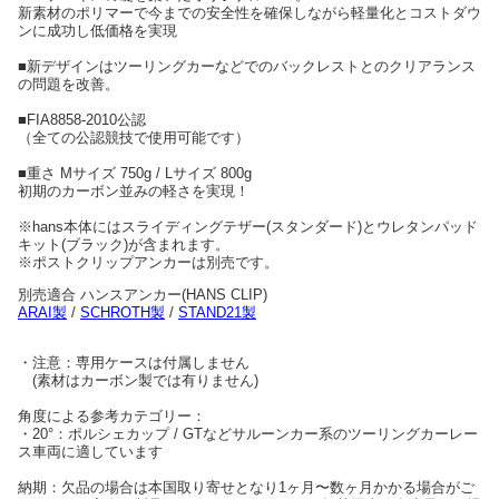
新素材のポリマーで今までの安全性を確保しながら軽量化とコストダウ
ンに成功し低価格を実現
■新デザインはツーリングカーなどでのバックレストとのクリアランス
の問題を改善。
■FIA8858-2010公認
（全ての公認競技で使用可能です）
■重さ Mサイズ 750g / Lサイズ 800g
初期のカーボン並みの軽さを実現！
※hans本体にはスライディングテザー(スタンダード)とウレタンパッド
キット(ブラック)が含まれます。
※ポストクリップアンカーは別売です。
別売適合 ハンスアンカー(HANS CLIP)
ARAI製
/
SCHROTH製
/
STAND21製
・注意：専用ケースは付属しません
(素材はカーボン製では有りません)
角度による参考カテゴリー：
・20°：ポルシェカップ / GTなどサルーンカー系のツーリングカーレー
ス車両に適しています
納期：欠品の場合は本国取り寄せとなり1ヶ月〜数ヶ月かかる場合がご