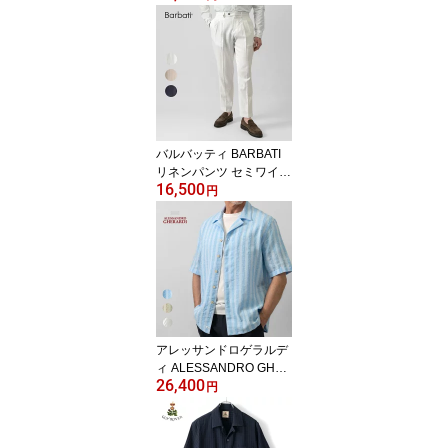
イズ ウォッシャブル 112
2OS イタリア製 別注 ホ
ワイト ネイビー ベージ
ュ ライトブルー ブラッ
ク 26SS 半袖 ニット 夏
春 ニットT サマーニット
Tシャツ コットン 綿 無地
ブランド 白 黒 大きいサ
バルバッティ BARBATI
イズ
リネンパンツ セミワイド
16,500
2プリーツ P-OLIVER 12
円
6921 リネン 26SS スラ
ックス ツープリーツ テ
ーパード スリム メンズ
ビジネス ドレス カジュ
アル ベージュ オフホワ
イト ネイビー 春 夏 タッ
ク 2タック ツータック イ
タリア おしゃれ
アレッサンドロゲラルデ
ィ ALESSANDRO GHER
26,400
ARDI シャドウストライ
円
プ シアサッカー オープ
ンカラーシャツ 半袖シャ
ツ MIAMI6 7636 開襟シ