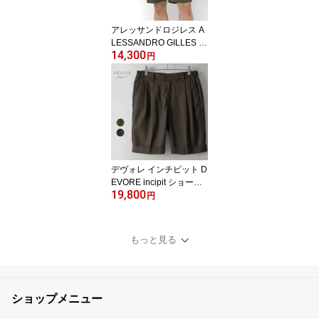
ズサンダル おしゃれ
アレッサンドロジレス A
LESSANDRO GILLES 高
14,300
密度コットン 2プリーツ
円
ショーツ セミワイド チ
ノ BR11-P238 パンツ ハ
ーフパンツ バミューダパ
ンツ コットン 26SS オフ
ホワイト ベージュ カー
キ ストレッチ メンズ イ
タリア 春 夏
デヴォレ インチピット D
EVORE incipit ショーツ
19,800
ハーフパンツ D157C-G1
円
097 2プリーツ ツープリ
ーツ パンツ コットン リ
ヨセル リネン ブラウン
もっと見る
カーキ グリーン 26SS 春
夏 短パン メンズ カジュ
アル 大きいサイズ タッ
ク 春 夏
ショップメニュー