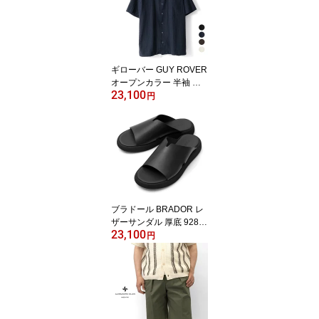
ャツ コットン ホワイト
白 サックス カーキ イタ
リア メンズ 半袖 シャツ
カジュアル 夏 無地 オー
プンカラー 開襟
ギローバー GUY ROVER
オープンカラー 半袖 織
23,100
柄 シャドーストライプ
円
シャツ GR352 561121 5
61231 コットン シャツ
メンズ 開襟シャツ 26SS
カジュアル ビジネス ゆ
ったり 春 夏 無地 ブラッ
ク 黒 ホワイト アイボリ
ー 白 ブラウン ネイビー
大きいサイズ イタリア
ブラドール BRADOR レ
ザーサンダル 厚底 9286
23,100
4 NERO ブラック 黒 本
円
革 高級 バケッタレザー
メンズ ブランド 革 クッ
ション 履き心地 シンプ
ル カジュアル 男性 高級
サンダル ブランドサンダ
ル イタリア レザー メン