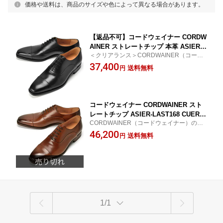
価格や送料は、商品のサイズや色によって異なる場合があります。
【返品不可】コードウェイナー CORDW
AINER ストレートチップ 本革 ASIER L
＜クリアランス＞CORDWAINER（コード
AST168 ブラック 本革 ビジネスシュー
ウェイナー）のドレスシューズ / ビジネス
37,400
ズ メンズ 通気性 高品質 ビジネス シュ
送料無料
円
シューズ 革靴 ビジネス メンズ ドレスシュ
ーズ ビジネス靴 柔らかい 革靴 ブラン
ーズ
ド 疲れない 長時間 履き心地 紳士靴 メ
ンズビジネスシューズ カジュアル ブラ
ンド
コードウェイナー CORDWAINER スト
レートチップ ASIER-LAST168 CUERO
CORDWAINER（コードウェイナー）のド
ブラウン 本革通気性ビジネスシューズ
レスシューズ / ビジネスシューズ。革靴 ビ
46,200
高品質 ビジネスシューズ メンズ 柔らか
送料無料
円
ジネス メンズ インポート【返品・交換可】
い 革靴 ブランド 履き心地 紳士靴 ドレ
スシューズ メンズビジネスシューズ カ
ジュアル 疲れにくい 長時間
1/1