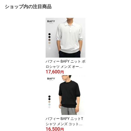
ショップ内の注目商品
バフィー BAFY ニット ポ
ロシャツ メンズ オーバ
17,600
ーサイズ コットン100%
円
ウォッシャブル 1604OS
イタリア製 別注 ブラッ
ク ブルー ネイビー ホワ
イト グレー ベージュ 26
SS メンズ 半袖 ニット ニ
ットポロ サマーニット
春 夏 無地 ブランド 黒 白
紺 大きいサイズ おしゃ
バフィー BAFY ニットT
れ
シャツ メンズ コットン
16,500
クルーネック オーバーサ
円