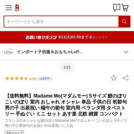
8/11(火)01:59まで
要エントリー
インポート子供服＆おもちゃLe
P
1/19
（
436
件）
4.55
【送料無料】Madame Mo(マダムモー) Sサイズ 鯉のぼり
こいのぼり 室内 おしゃれ オシャレ 単品 子供の日 初節句
男の子 出産祝い 端午の節句 室内用 ベランダ用 タペスト
リー 手ぬぐい ミニ セット あす楽 北欧 雑貨 コンパクト
フランスのオシャレな鯉のぼりMadame Mo/マダムモー こいのぼり Sサイズ
男の子の初節句のお祝いや出産祝いに人気。