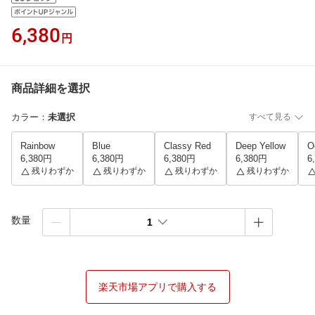
6,380
円
商品詳細を選択
カラー
：
未選択
すべて見る
Rainbow
Blue
Classy Red
Deep Yellow
O
6,380円
6,380円
6,380円
6,380円
6
残りわずか
残りわずか
残りわずか
残りわずか
数量
1
楽天市場アプリで購入する