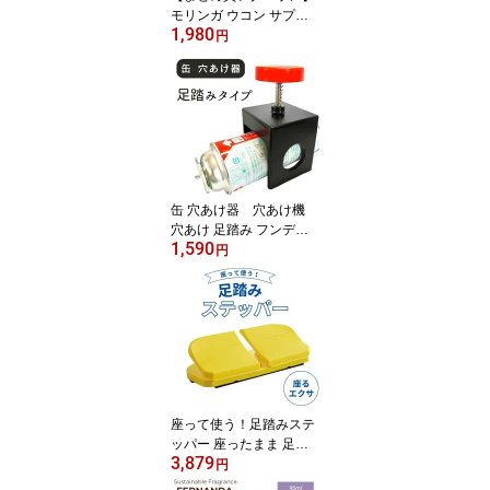
モリンガ ウコン サプリ
1,980
与論島 薬草パパイヤ農園
円
モリンガ鬱金 150粒 【1
0％対象】
缶 穴あけ器 穴あけ機
穴あけ 足踏み フンデヌ
1,590
ーク
円
座って使う！足踏みステ
ッパー 座ったまま 足踏
3,879
み 足ふみ 足ぶみ マシン
円
器具 健康器具 高齢者 静