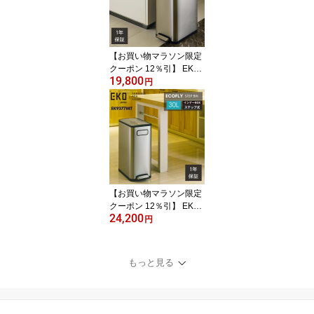
【お買い物マラソン限定
クーポン 12％引】 EKO
19,800
ゴミ箱 20L 20リットル E
円
K9377 ペダル 足踏み 大
容量 スリム ステンレス
縦型 縦 両開き ふた付き
エコフライ ステップビン
おしゃれ ダストボックス
【お買い物マラソン限定
クーポン 12％引】 EKO
24,200
ゴミ箱 30L 30リットル E
円
K9377 ペダル 足踏み 大
容量 スリム ステンレス
縦型 縦 ワイド ふた付き
もっと見る
エコフライ ステップビン
おしゃれ ダストボックス