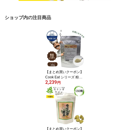
ショップ内の注目商品
【まとめ買いクーポン】
Cook Eat シリーズ 粉末
2,239
大豆レシチン 250g クッ
円
クイート レシピ 【10％
対象】
【まとめ買いクーポン】