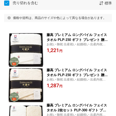
売り切れを含む
標準
価格や送料は、商品のサイズや色によって異なる場合があります。
藤高 プレミアム ロングパイル フェイス
タオル PLP-150 ギフト プレゼント 贈り
お祝い 御祝 出産祝い 結婚祝い 出産内祝い
物 贈答 包装 熨斗 のし 無料 【Aギフ
結婚内祝い 内祝い お返し 出産 結婚 香典返
1,221
ト】
円
し ギフト プレゼント 御中元 お中元 御歳暮
お歳暮 歳暮 母の日 父の日 間に合う まとめ
買い
藤高 プレミアム ロングパイル フェイス
タオル PLP-150 ギフト プレゼント 贈り
お祝い 御祝 出産祝い 結婚祝い 出産内祝い
物 贈答 包装 熨斗 のし 無料 【Aギフ
結婚内祝い 内祝い お返し 出産 結婚 香典返
1,287
ト】
円
し ギフト プレゼント 御中元 お中元 御歳暮
お歳暮 歳暮 母の日 父の日 間に合う まとめ
買い
藤高 プレミアム ロングパイル フェイス
タオル 2枚セット PLP-300 ギフト プレ
お祝い 御祝 出産祝い 結婚祝い 出産内祝い
ゼント 贈り物 贈答 包装 熨斗 のし 無料