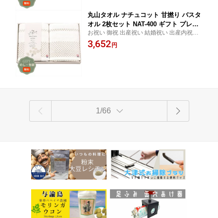
丸山タオル ナチュコット 甘撚り バスタ
オル 2枚セット NAT-400 ギフト プレゼ
お祝い 御祝 出産祝い 結婚祝い 出産内祝い
ント 贈り物 贈答 包装 熨斗 のし 無料
結婚内祝い 内祝い お返し 出産 結婚 香典返
3,652
【Aギフト】
円
し ギフト プレゼント 御中元 お中元 御歳暮
お歳暮 歳暮 母の日 父の日 間に合う まとめ
買い
1/66