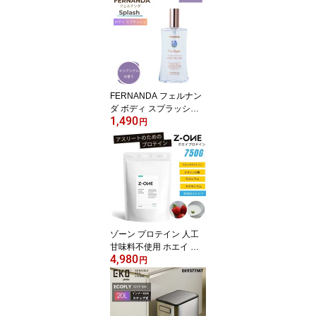
音 エクササイズ
FERNANDA フェルナン
ダ ボディ スプラッシュ
1,490
マリアリゲル 95ml レデ
円
ィース 女性 コスメ ギフ
ト
ゾーン プロテイン 人工
甘味料不使用 ホエイ ヨ
4,980
ーグルト ストロベリー 7
円
50g ZONE PROTEIN ア
スリート 男性 女性 成人
ジュニア