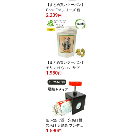
【まとめ買いクーポン】
Cook Eat シリーズ 粉末
2,239
大豆レシチン 250g クッ
円
クイート レシピ 【10％
対象】
【まとめ買いクーポン】
モリンガ ウコン サプリ
1,980
与論島 薬草パパイヤ農園
円
モリンガ鬱金 150粒 【1
0％対象】
缶 穴あけ器 穴あけ機
穴あけ 足踏み フンデヌ
1,590
ーク
円