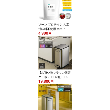
ゾーン プロテイン 人工
甘味料不使用 ホエイ ヨ
4,980
ーグルト ストロベリー 7
円
50g ZONE PROTEIN ア
スリート 男性 女性 成人
ジュニア
【お買い物マラソン限定
クーポン 12％引】 EKO
19,800
ゴミ箱 20L 20リットル E
円
K9377 ペダル 足踏み 大
容量 スリム ステンレス
縦型 縦 両開き ふた付き
エコフライ ステップビン
おしゃれ ダストボックス