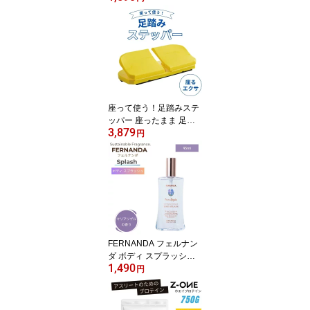
座って使う！足踏みステ
ッパー 座ったまま 足踏
3,879
み 足ふみ 足ぶみ マシン
円
器具 健康器具 高齢者 静
音 エクササイズ
FERNANDA フェルナン
ダ ボディ スプラッシュ
1,490
マリアリゲル 95ml レデ
円
ィース 女性 コスメ ギフ
ト