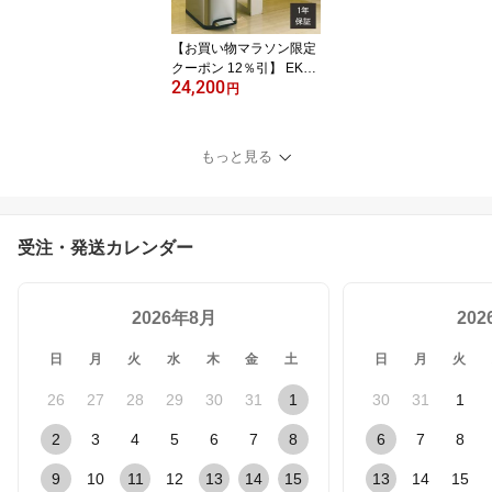
【お買い物マラソン限定
クーポン 12％引】 EKO
24,200
ゴミ箱 30L 30リットル E
円
K9377 ペダル 足踏み 大
容量 スリム ステンレス
縦型 縦 ワイド ふた付き
もっと見る
エコフライ ステップビン
おしゃれ ダストボックス
受注・発送カレンダー
2026年8月
20
日
月
火
水
木
金
土
日
月
火
26
27
28
29
30
31
1
30
31
1
2
3
4
5
6
7
8
6
7
8
9
10
11
12
13
14
15
13
14
15