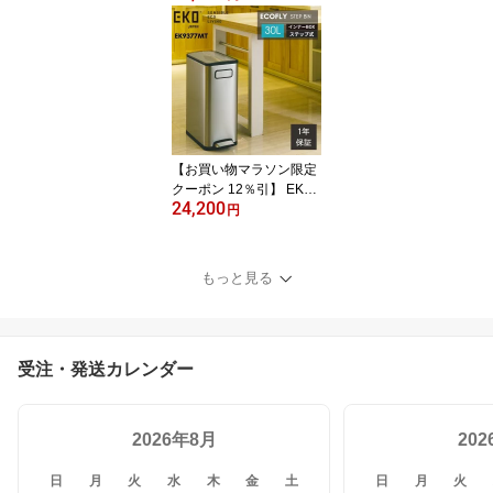
K9377 ペダル 足踏み 大
容量 スリム ステンレス
縦型 縦 両開き ふた付き
エコフライ ステップビン
おしゃれ ダストボックス
【お買い物マラソン限定
クーポン 12％引】 EKO
24,200
ゴミ箱 30L 30リットル E
円
K9377 ペダル 足踏み 大
容量 スリム ステンレス
縦型 縦 ワイド ふた付き
もっと見る
エコフライ ステップビン
おしゃれ ダストボックス
受注・発送カレンダー
2026年8月
20
日
月
火
水
木
金
土
日
月
火