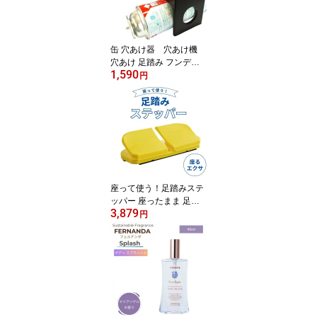
缶 穴あけ器 穴あけ機
穴あけ 足踏み フンデヌ
1,590
ーク
円
座って使う！足踏みステ
ッパー 座ったまま 足踏
3,879
み 足ふみ 足ぶみ マシン
円
器具 健康器具 高齢者 静
音 エクササイズ