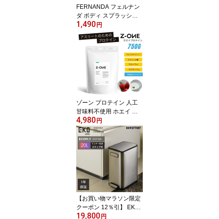
FERNANDA フェルナン
ダ ボディ スプラッシュ
1,490
マリアリゲル 95ml レデ
円
ィース 女性 コスメ ギフ
ト
ゾーン プロテイン 人工
甘味料不使用 ホエイ ヨ
4,980
ーグルト ストロベリー 7
円
50g ZONE PROTEIN ア
スリート 男性 女性 成人
ジュニア
【お買い物マラソン限定
クーポン 12％引】 EKO
19,800
ゴミ箱 20L 20リットル E
円