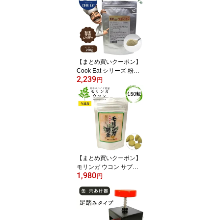
【まとめ買いクーポン】
Cook Eat シリーズ 粉末
2,239
大豆レシチン 250g クッ
円
クイート レシピ 【10％
対象】
【まとめ買いクーポン】
モリンガ ウコン サプリ
1,980
与論島 薬草パパイヤ農園
円
モリンガ鬱金 150粒 【1
0％対象】