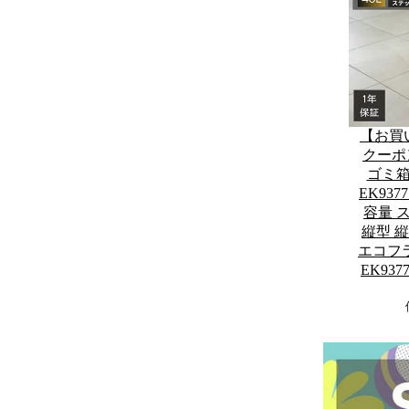
【お買
クーポン
ゴミ箱 
EK93
容量 
縦型 
エコフ
EK93