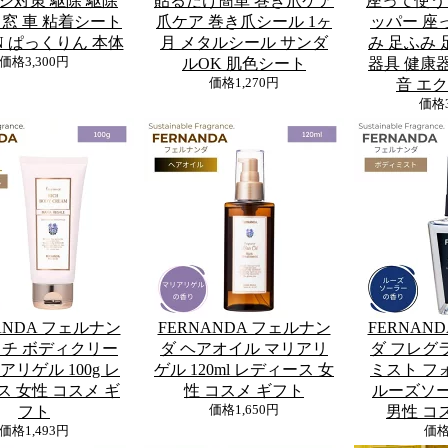
シ対策 駆除 駆除
貼るだけ簡単 巻き爪ケア
座って使う
 窓 車 粘着シート
爪ケア 巻き爪シール 1ヶ
ッパー 座
IN ぱっくりん 本体
月 メタルシール サンダ
み 足ふみ 
価格
3,300円
ルOK 肌色シート
器具 健康器
価格
1,270円
音 エ
価格
ANDA フェルナン
FERNANDA フェルナン
FERNAN
ッチ ボディクリー
ダ ヘアオイル マリアリ
ダ フレグ
アリゲル 100g レ
ゲル 120ml レディース 女
ミスト フォ
ス 女性 コスメ ギ
性 コスメ ギフト
ルーズソー
フト
価格
1,650円
男性 コ
価格
1,493円
価