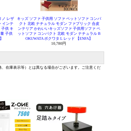
リノ レザ
キッズ ソファ 子供用 ソファ ペットソファ コンパ
ン インテ
クト 北欧 ナチュラル モダン ファブリック 合皮
 子供 キ
ンテリア かわいいキッズソファ 子供用ソファ ペ
軽量 子供
ットソファ コンパクト 北欧 モダン ナチュラル B
A】
OKUWATA ボクワタ L レッド 【ENFA】
10,780円
格、在庫表示等）とは異なる場合がございます。ご注意くだ