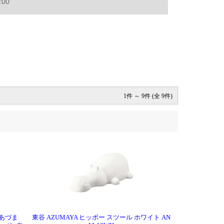
1件 ～ 9件 (全 9件)
e あづま
東谷 AZUMAYA ヒッポー スツール ホワイト AN