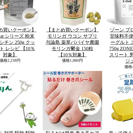
め買いクーポン】
【まとめ買いクーポン】
ゾーン プ
 Eat シリーズ 粉末
モリンガ ウコン サプリ
甘味料不使
チン 250g クッ
与論島 薬草パパイヤ農園
ーグルト 
ト レシピ 【10％
モリンガ鬱金 150粒
750g ZON
対象】
【10％対象】
スリート 男
価格
2,239円
価格
1,980円
ジ
価格