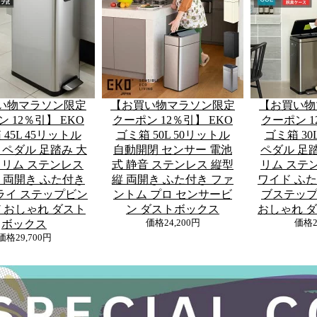
い物マラソン限定
【お買い物マラソン限定
【お買い物
 12％引】 EKO
クーポン 12％引】 EKO
クーポン 1
45L 45リットル
ゴミ箱 50L 50リットル
ゴミ箱 30
77 ペダル 足踏み 大
自動開閉 センサー 電池
ペダル 足踏
スリム ステンレス
式 静音 ステンレス 縦型
リム ステン
縦 両開き ふた付き
縦 両開き ふた付き ファ
ワイド ふた
ライ ステップビン
ントム プロ センサービ
ブステップビ
77 おしゃれ ダスト
ン ダストボックス
おしゃれ 
ボックス
価格
24,200円
価格
価格
29,700円