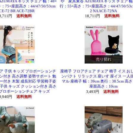
ZUMAYA キッズ チェア 幅：48×
や 家具東谷 AZUMAYA キッズ チェア 幅
75×座面高さ：44/47/50/53cm
行：55×高さ：75×座面高さ：44/47/50/53cm
CE-72 BR ACE-72BR
2 NA ACE-72NA
8,711円
送料無料
18,711円
送料無料
売り切れ
ア 子供 キッズ プロポーションチ
座椅子 フロアチェア チェア 椅子 イス お
ン付き 高さ調整 姿勢サポート 勉
ンパクト リラックス 座いす 座イス 一人
ー付き 木製 成長対応 学習椅子姿
マル 座椅子 幅：39cm 奥行：38.5cm 高さ
 子供 キッズ クッション付き 高さ
座面高さ：10cm
 プロポーションチェア キッズ
3,493円
送料無料
9,940円
送料無料