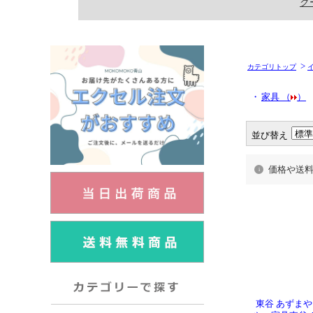
>
カテゴリトップ
・
家具 （
）
並び替え
価格や送
東谷 あずまや A