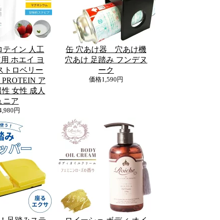
ロテイン 人工
缶 穴あけ器 穴あけ機
用 ホエイ ヨ
穴あけ 足踏み フンデヌ
ストロベリー
ーク
E PROTEIN ア
価格
1,590円
性 女性 成人
ュニア
4,980円