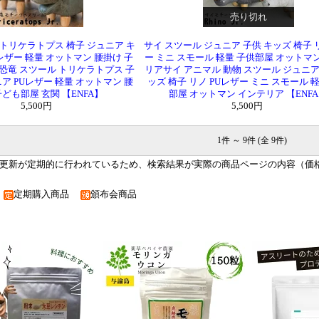
売り切れ
 トリケラトプス 椅子 ジュニア キ
サイ スツール ジュニア 子供 キッズ 椅子 
Uレザー 軽量 オットマン 腰掛け 子
ー ミニ スモール 軽量 子供部屋 オットマ
恐竜 スツール トリケラトプス 子
リアサイ アニマル 動物 スツール ジュニア
ニア PUレザー 軽量 オットマン 腰
ッズ 椅子 リノ PUレザー ミニ スモール 
子ども部屋 玄関 【ENFA】
部屋 オットマン インテリア 【ENF
5,500円
5,500円
1件 ～ 9件 (全 9件)
更新が定期的に行われているため、検索結果が実際の商品ページの内容（価
品
定期購入商品
頒布会商品