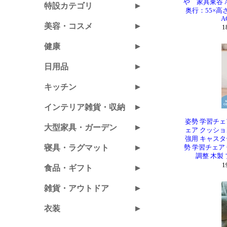
や 家具東谷 A
奥行：55×高さ：
A
1
姿勢 学習チェ
ェア クッショ
強用 キャスタ
勢 学習チェア
調整 木製
1