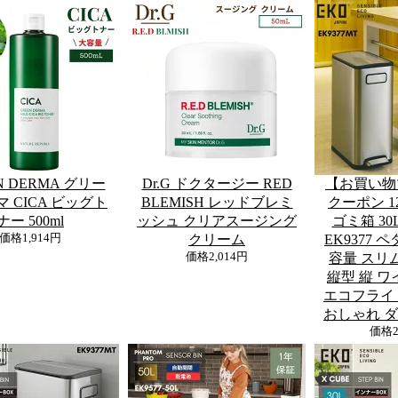
N DERMA グリー
Dr.G ドクタージー RED
【お買い物
 CICA ビッグト
BLEMISH レッドブレミ
クーポン 1
ナー 500ml
ッシュ クリアスージング
ゴミ箱 30
価格
1,914円
クリーム
EK9377 
価格
2,014円
容量 スリ
縦型 縦 ワ
エコフライ
おしゃれ 
価格