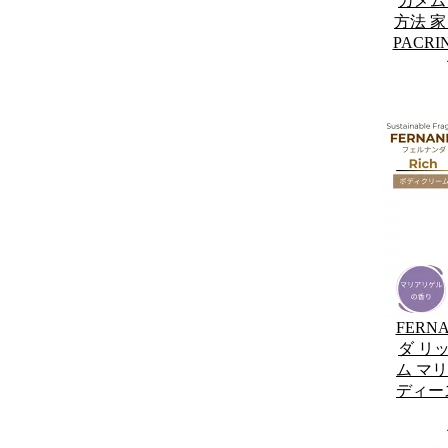
カメム
方法 家
PACR
FERN
ダ リ
ム マリ
ディー