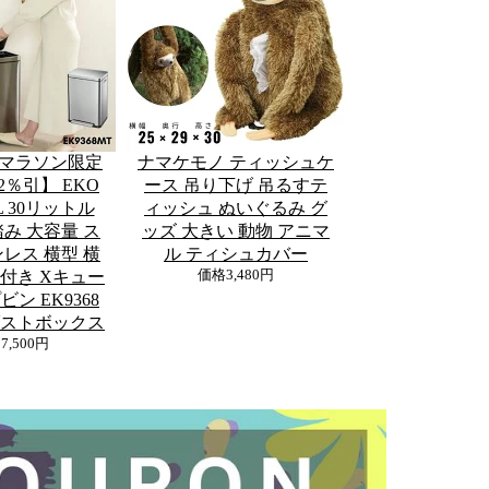
マラソン限定
ナマケモノ ティッシュケ
2％引】 EKO
ース 吊り下げ 吊るすテ
L 30リットル
ィッシュ ぬいぐるみ グ
み 大容量 ス
ッズ 大きい 動物 アニマ
レス 横型 横
ル ティシュカバー
付き Xキュー
価格
3,480円
ン EK9368
ダストボックス
27,500円