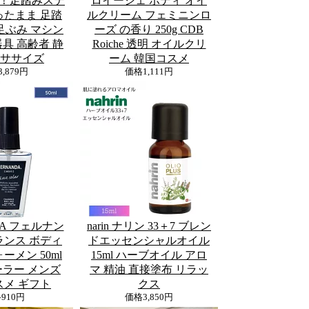
！足踏みステ
ロイーシェ ボディ オイ
ったまま 足踏
ルクリーム フェミニンロ
足ぶみ マシン
ーズ の香り 250g CDB
具 高齢者 静
Roiche 透明 オイルクリ
クササイズ
ーム 韓国コスメ
3,879円
価格
1,111円
DA フェルナン
narin ナリン 33＋7 ブレン
ランス ボディ
ドエッセンシャルオイル
ーメン 50ml
15ml ハーブオイル アロ
ラー メンズ
マ 精油 直接塗布 リラッ
スメ ギフト
クス
格
910円
価格
3,850円