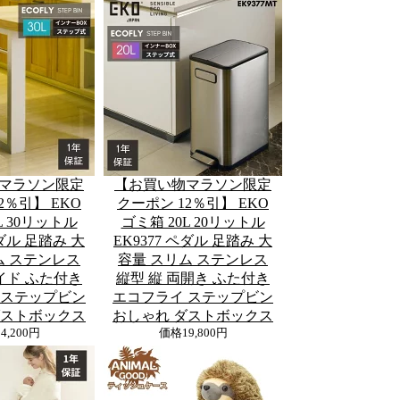
マラソン限定
【お買い物マラソン限定
2％引】 EKO
クーポン 12％引】 EKO
L 30リットル
ゴミ箱 20L 20リットル
ペダル 足踏み 大
EK9377 ペダル 足踏み 大
ム ステンレス
容量 スリム ステンレス
イド ふた付き
縦型 縦 両開き ふた付き
 ステップビン
エコフライ ステップビン
ダストボックス
おしゃれ ダストボックス
24,200円
価格
19,800円