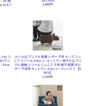
M-13WH
：48×奥
5,890円
 ACE-7
しゃれ コ
カバ かば アニマル 軽量 レザー 子供 キッズ ジュ
掛けアニ
ニア スツール かわいい オットマン 椅子かば アニ
：44cm
マル 動物 スツール ジュニア 子供 椅子 軽量 PUレ
ザー 子供用 オットマン かわいい コンパクト 【E
NFA】
5,500円