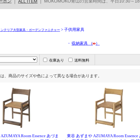
> 子供用家具
インテリア大型家具・ガーデンファニチャー
・
収納家具 （
）
在庫あり
送料無料
料は、商品のサイズや色によって異なる場合があります。
ZUMAYA Room Essence あづま
東谷 あずまや AZUMAYA Room Essenc