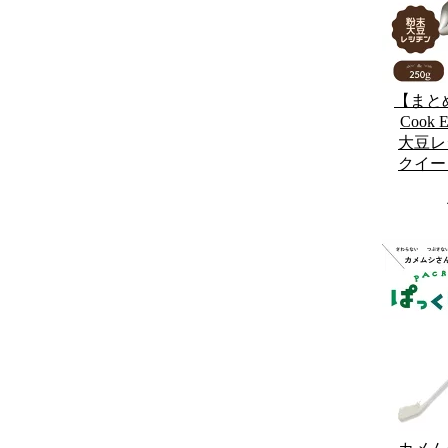
【まと
Cook
大豆レシ
クイー