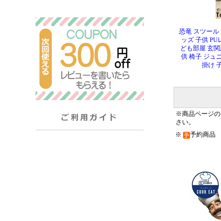
恐竜 スツール
ッズ 子供 P
ども部屋 玄関
供 椅子 ジュ
掛け 
※商品ページの
さい。
※
予約商