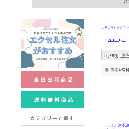
>
カテゴリトップ
・
み-1 （
）
並び替え
価格や送
ミヨシ 無添