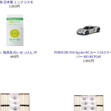
加 日本製 ミックコスモ
1,063円
シ 無添加 白いせっけん 3P
PORSCHE 918 Spyder RCカー 1/24
460円
バー MG-RCP24F
1,901円