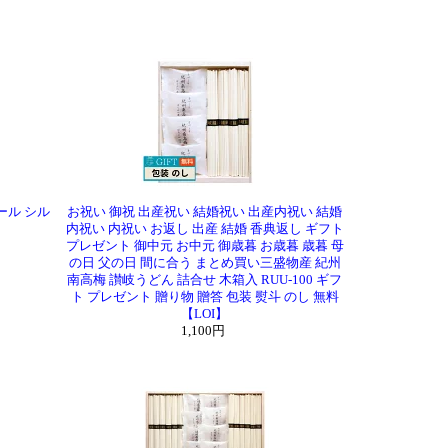
スケール シル
お祝い 御祝 出産祝い 結婚祝い 出産内祝い 結婚
内祝い 内祝い お返し 出産 結婚 香典返し ギフト
プレゼント 御中元 お中元 御歳暮 お歳暮 歳暮 母
の日 父の日 間に合う まとめ買い三盛物産 紀州
南高梅 讃岐うどん 詰合せ 木箱入 RUU-100 ギフ
ト プレゼント 贈り物 贈答 包装 熨斗 のし 無料
【LOI】
1,100円