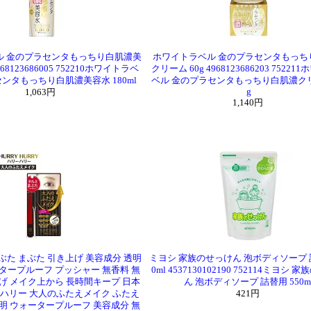
ル 金のプラセンタもっちり白肌濃美
ホワイトラベル 金のプラセンタもっち
968123686005 752210ホワイトラベ
クリーム 60g 4968123686203 7522
ンタもっちり白肌濃美容水 180ml
ベル 金のプラセンタもっちり白肌濃クリ
g
1,063円
1,140円
ぶた まぶた 引き上げ 美容成分 透明
ミヨシ 家族のせっけん 泡ボディソープ 詰
タープルーフ プッシャー 無香料 無
0ml 4537130102190 752114ミヨシ
げ メイク上から 長時間キープ 日本
ん 泡ボディソープ 詰替用 550m
ーハリー 大人のふたえメイク ふたえ
421円
明 ウォータープルーフ 美容成分 無