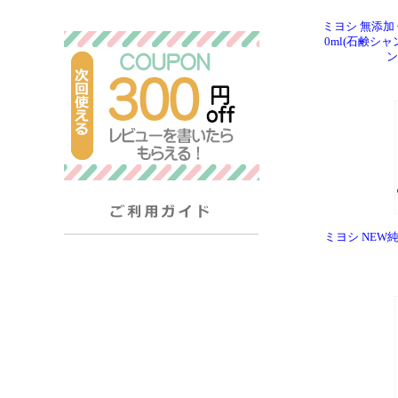
ミヨシ 無添加
0ml(石鹸シ
ン
ミヨシ NEW純