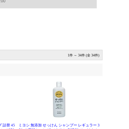
1件 ～ 34件 (全 34件)
詰替 45
ミヨシ 無添加 せっけん シャンプー レギュラー 3