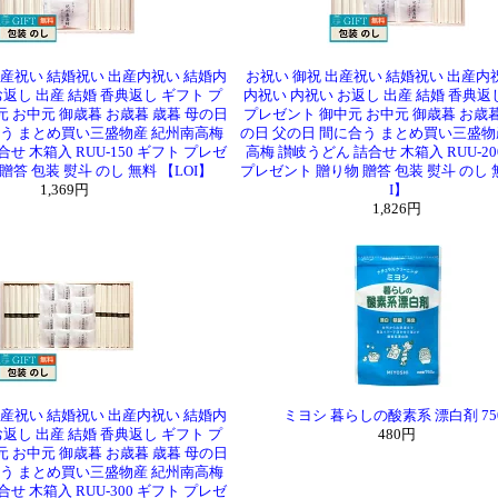
出産祝い 結婚祝い 出産内祝い 結婚内
お祝い 御祝 出産祝い 結婚祝い 出産内
お返し 出産 結婚 香典返し ギフト プ
内祝い 内祝い お返し 出産 結婚 香典返
元 お中元 御歳暮 お歳暮 歳暮 母の日
プレゼント 御中元 お中元 御歳暮 お歳暮
合う まとめ買い三盛物産 紀州南高梅
の日 父の日 間に合う まとめ買い三盛物
せ 木箱入 RUU-150 ギフト プレゼ
高梅 讃岐うどん 詰合せ 木箱入 RUU-20
贈答 包装 熨斗 のし 無料 【LOI】
プレゼント 贈り物 贈答 包装 熨斗 のし 
1,369円
I】
1,826円
出産祝い 結婚祝い 出産内祝い 結婚内
ミヨシ 暮らしの酸素系 漂白剤 75
お返し 出産 結婚 香典返し ギフト プ
480円
元 お中元 御歳暮 お歳暮 歳暮 母の日
合う まとめ買い三盛物産 紀州南高梅
せ 木箱入 RUU-300 ギフト プレゼ