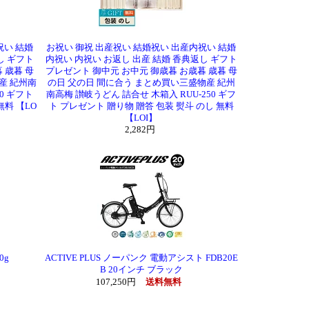
祝い 結婚
お祝い 御祝 出産祝い 結婚祝い 出産内祝い 結婚
し ギフト
内祝い 内祝い お返し 出産 結婚 香典返し ギフト
 歳暮 母
プレゼント 御中元 お中元 御歳暮 お歳暮 歳暮 母
産 紀州南
の日 父の日 間に合う まとめ買い三盛物産 紀州
0 ギフト
南高梅 讃岐うどん 詰合せ 木箱入 RUU-250 ギフ
無料 【LO
ト プレゼント 贈り物 贈答 包装 熨斗 のし 無料
【LOI】
2,282円
0g
ACTIVE PLUS ノーパンク 電動アシスト FDB20E
B 20インチ ブラック
107,250円
送料無料