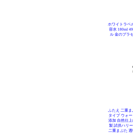
ホワイトラベ
容水 180ml 4
ル 金のプラセ
ふたえ 二重ま
タイプ ウォー
添加 自然仕上
製 試供ハリ
二重まぶた 透