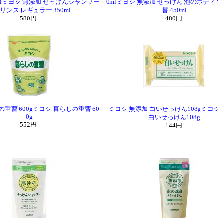
0mlミヨシ 無添加 せっけんシャンプー
0mlミヨシ 無添加 せっけん 泡のボディ
リンス レギュラー 350ml
替 450ml
580円
480円
重曹 600gミヨシ 暮らしの重曹 60
ミヨシ 無添加 白いせっけん108gミヨ
0g
白いせっけん108g
552円
144円