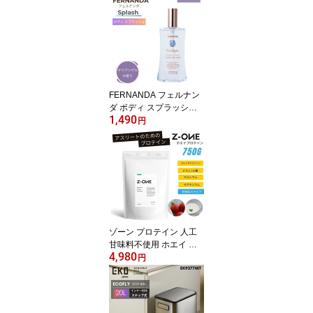
音 エクササイズ
FERNANDA フェルナン
ダ ボディ スプラッシュ
1,490
マリアリゲル 95ml レデ
円
ィース 女性 コスメ ギフ
ト
ゾーン プロテイン 人工
甘味料不使用 ホエイ ヨ
4,980
ーグルト ストロベリー 7
円
50g ZONE PROTEIN ア
スリート 男性 女性 成人
ジュニア