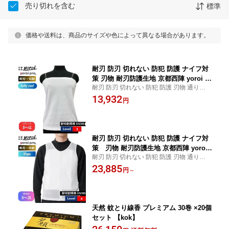
売り切れを含む
標準
価格や送料は、商品のサイズや色によって異なる場合があります。
耐刃 防刃 切れない 防犯 防護 ナイフ対
策 刃物 耐刃防護生地 京都西陣 yoroi sa
耐刃 防刃 切れない 防犯 防護 刃物 通り魔
fety ＆ cool レディース チューブトップ
包丁通らない ナイフ対策 包丁 鋭利 耐刃防
13,932
ホワイト
円
護生地 京都 西陣 西陣織 yoroi よろい サク
セスプランニング
耐刃 防刃 切れない 防犯 防護 ナイフ対
策 刃物 耐刃防護生地 京都西陣 yoroi
耐刃 防刃 切れない 防犯 防護 刃物 通り魔
セーフティー インナーベスト
包丁通らない 包丁 鋭利 耐刃防護生地 京都
23,885
円
～
西陣 西陣織 yoroi よろい ナイフ対策ベスト
軽量 メッシュ 通気性
天然 蚊とり線香 プレミアム 30巻 ×20個
セット 【kok】