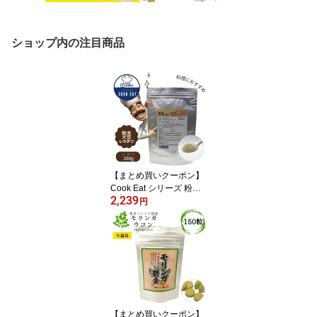
ショップ内の注目商品
【まとめ買いクーポン】
Cook Eat シリーズ 粉末
2,239
大豆レシチン 250g クッ
円
クイート レシピ 【10％
対象】
【まとめ買いクーポン】