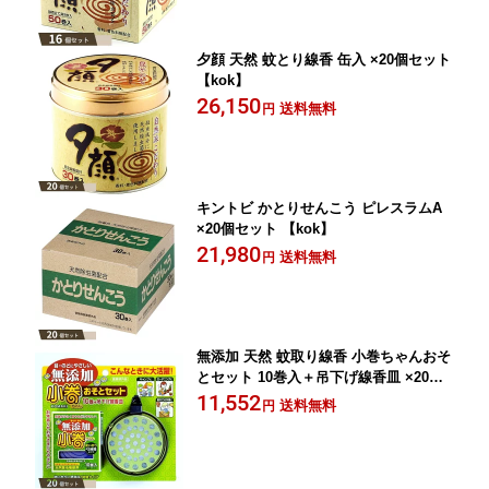
夕顔 天然 蚊とり線香 缶入 ×20個セット
【kok】
26,150
送料無料
円
キントビ かとりせんこう ピレスラムA
×20個セット 【kok】
21,980
送料無料
円
無添加 天然 蚊取り線香 小巻ちゃんおそ
とセット 10巻入＋吊下げ線香皿 ×20個
セット 【kok】
11,552
送料無料
円