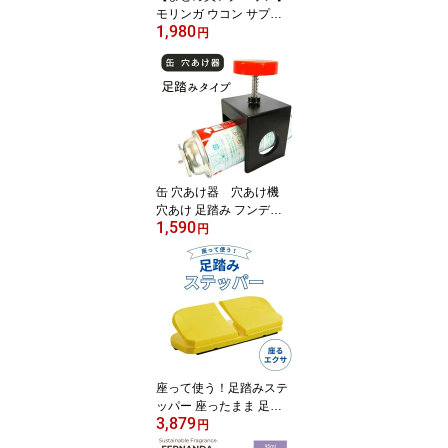
モリンガ ウコン サプリ
1,980
与論島 薬草パパイヤ農園
円
モリンガ鬱金 150粒 【1
0％対象】
缶 穴あけ器 穴あけ機
穴あけ 足踏み フンデヌ
1,590
ーク
円
座って使う！足踏みステ
ッパー 座ったまま 足踏
3,879
み 足ふみ 足ぶみ マシン
円
器具 健康器具 高齢者 静