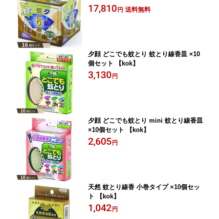
17,810
送料無料
円
夕顔 どこでも蚊とり 蚊とり線香皿 ×10
個セット 【kok】
3,130
円
夕顔 どこでも蚊とり mini 蚊とり線香皿
×10個セット 【kok】
2,605
円
天然 蚊とり線香 小巻タイプ ×10個セッ
ト 【kok】
1,042
円