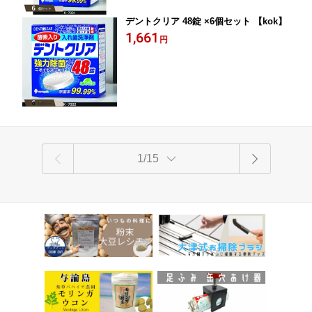
デントクリア 48錠 ×6個セット 【kok】
1,661
円
1/15