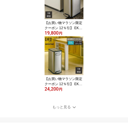
【お買い物マラソン限定
クーポン 12％引】 EKO
19,800
ゴミ箱 20L 20リットル E
円
K9377 ペダル 足踏み 大
容量 スリム ステンレス
縦型 縦 両開き ふた付き
エコフライ ステップビン
おしゃれ ダストボックス
【お買い物マラソン限定
クーポン 12％引】 EKO
24,200
ゴミ箱 30L 30リットル E
円
K9377 ペダル 足踏み 大
容量 スリム ステンレス
縦型 縦 ワイド ふた付き
もっと見る
エコフライ ステップビン
おしゃれ ダストボックス