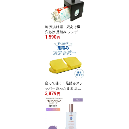
缶 穴あけ器 穴あけ機
穴あけ 足踏み フンデヌ
1,590
ーク
円
座って使う！足踏みステ
ッパー 座ったまま 足踏
3,879
み 足ふみ 足ぶみ マシン
円
器具 健康器具 高齢者 静
音 エクササイズ