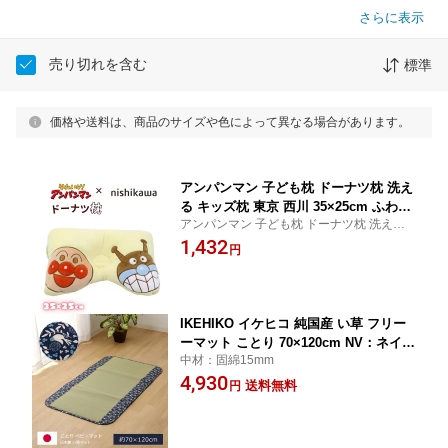
さらに表示
売り切れを含む
標準
価格や送料は、商品のサイズや色によって異なる場合があります。
アンパンマン 子ども枕 ドーナツ枕 洗え
る キッズ枕 東京 西川 35×25cm ふわふ
アンパンマン 子ども枕 ドーナツ枕 洗える
わ やわらか 清潔
キッズ枕 赤ちゃん 乳児 乳幼児 幼児 東京 西
1,432
円
川 布団の西川 35×25cm ふわふわ やわらか
清潔
IKEHIKO イケヒコ 純国産 い草 フリー
ーマット ことり 70×120cm NV：ネイビ
中材：固綿15mm
ー
4,930
送料無料
円