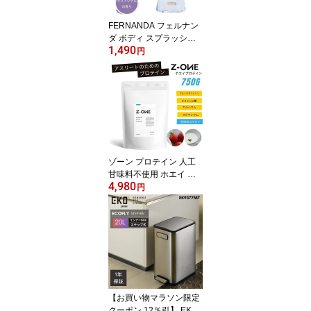
FERNANDA フェルナン
ダ ボディ スプラッシュ
1,490
マリアリゲル 95ml レデ
円
ィース 女性 コスメ ギフ
ト
ゾーン プロテイン 人工
甘味料不使用 ホエイ ヨ
4,980
ーグルト ストロベリー 7
円
50g ZONE PROTEIN ア
スリート 男性 女性 成人
ジュニア
【お買い物マラソン限定
クーポン 12％引】 EKO