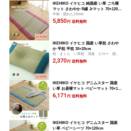
IKEHIKO イケヒコ 純国産 い草 ごろ寝
マット さわやか R縁 Jrマット 70×120c
中材：固わた15mm
m
5,850
送料無料
円
IKEHIKO イケヒコ 国産 い草枕 さわや
か 平枕 平枕 30×20cm
枕 まくら い草枕 消臭 ピロー 国
産 無地 ベビー キッズ
2,370
送料無料
円
IKEHIKO イケヒコ デニムスター 国産
い草 お昼寝マット ベビーマット 70×12
0cm
6,171
送料無料
円
IKEHIKO イケヒコ デニムスター 国産
い草 ベビーシーツ 70×120cm