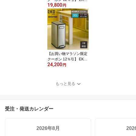
19,800
ゴミ箱 20L 20リットル E
円
K9377 ペダル 足踏み 大
容量 スリム ステンレス
縦型 縦 両開き ふた付き
エコフライ ステップビン
おしゃれ ダストボックス
【お買い物マラソン限定
クーポン 12％引】 EKO
24,200
ゴミ箱 30L 30リットル E
円
K9377 ペダル 足踏み 大
容量 スリム ステンレス
縦型 縦 ワイド ふた付き
もっと見る
エコフライ ステップビン
おしゃれ ダストボックス
受注・発送カレンダー
2026年8月
20