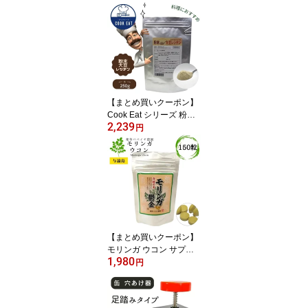
【まとめ買いクーポン】
Cook Eat シリーズ 粉末
2,239
大豆レシチン 250g クッ
円
クイート レシピ 【10％
対象】
【まとめ買いクーポン】
モリンガ ウコン サプリ
1,980
与論島 薬草パパイヤ農園
円
モリンガ鬱金 150粒 【1
0％対象】