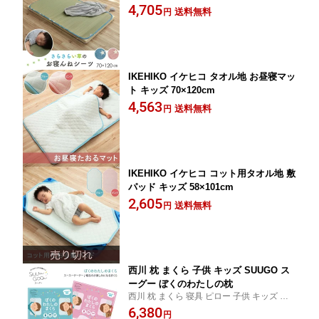
4,705
送料無料
円
IKEHIKO イケヒコ タオル地 お昼寝マッ
ト キッズ 70×120cm
4,563
送料無料
円
IKEHIKO イケヒコ コット用タオル地 敷
パッド キッズ 58×101cm
2,605
送料無料
円
西川 枕 まくら 子供 キッズ SUUGO ス
ーグー ぼくのわたしの枕
西川 枕 まくら 寝具 ピロー 子供 キッズ 快
適 成長 調整可
6,380
円