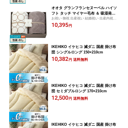
オオタ グランフランセヌーベル ハイソ
フト タッチ マイヤー毛布 ＆ 吸湿発熱
お祝い 御祝 出産祝い 結婚祝い 出産内祝い
綿入り 敷パット アイボリー GFN8157G
結婚内祝い 内祝い お返し 出産 結婚 香典返
10,395
E/IV ギフト プレゼント 贈り物 贈答 包
円
し ギフト プレゼント 御中元 お中元 御歳暮
装 熨斗 のし 無料 【LOI】
お歳暮 歳暮 母の日 父の日 間に合う まとめ
買い
IKEHIKO イケヒコ 滅ダニ 国産 掛け布
団 シングルロング 150×210cm
10,382
送料無料
円
IKEHIKO イケヒコ 滅ダニ 国産 掛け布
団 セミダブルロング 170×210cm
12,500
送料無料
円
IKEHIKO イケヒコ 滅ダニ 国産 掛け布