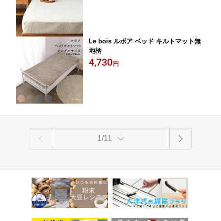
Le bois ルボア ベッド キルトマット無
地柄
4,730
円
1/11