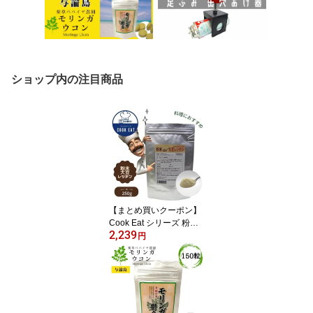
ショップ内の注目商品
【まとめ買いクーポン】
Cook Eat シリーズ 粉末
2,239
大豆レシチン 250g クッ
円
クイート レシピ 【10％
対象】