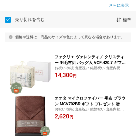
さらに表示
売り切れを含む
標準
価格や送料は、商品のサイズや色によって異なる場合があります。
ファクリエ ヴァレンティノ クリスティ
ー 羽毛布団 バッグ入 VCF-420-7 ギフト
お祝い 御祝 出産祝い 結婚祝い 出産内祝い
プレゼント 贈り物 贈答 包装 熨斗 のし
結婚内祝い 内祝い お返し 出産 結婚 香典返
14,300
無料 【Aギフト】
円
し ギフト プレゼント 御中元 お中元 御歳暮
お歳暮 歳暮 母の日 父の日 間に合う まとめ
買い
オオタ マイクロファイバー 毛布 ブラウ
ン MCV702BR ギフト プレゼント 贈り
お祝い 御祝 出産祝い 結婚祝い 出産内祝い
物 贈答 包装 熨斗 のし 無料 【Aギフ
結婚内祝い 内祝い お返し 出産 結婚 香典返
2,620
ト】
円
し ギフト プレゼント 御中元 お中元 御歳暮
お歳暮 歳暮 母の日 父の日 間に合う まとめ
買い