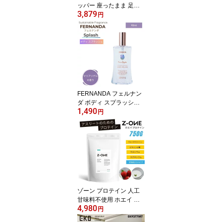
ッパー 座ったまま 足踏
3,879
み 足ふみ 足ぶみ マシン
円
器具 健康器具 高齢者 静
音 エクササイズ
FERNANDA フェルナン
ダ ボディ スプラッシュ
1,490
マリアリゲル 95ml レデ
円
ィース 女性 コスメ ギフ
ト
ゾーン プロテイン 人工
甘味料不使用 ホエイ ヨ
4,980
ーグルト ストロベリー 7
円
50g ZONE PROTEIN ア