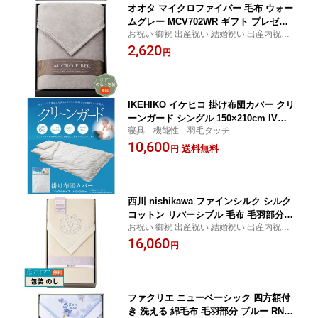
オオタ マイクロファイバー 毛布 ウォー
ムグレー MCV702WR ギフト プレゼン
お祝い 御祝 出産祝い 結婚祝い 出産内祝い
ト 贈り物 贈答 包装 熨斗 のし 無料 【A
結婚内祝い 内祝い お返し 出産 結婚 香典返
2,620
ギフト】
円
し ギフト プレゼント 御中元 お中元 御歳暮
お歳暮 歳暮 母の日 父の日 間に合う まとめ
買い
IKEHIKO イケヒコ 掛け布団カバー クリ
ーンガード シングル 150×210cm IV：
寝具 機能性 羽毛タッチ
アイボリー
10,600
送料無料
円
西川 nishikawa ファインシルク シルク
コットン リバーシブル 毛布 毛羽部分 F
お祝い 御祝 出産祝い 結婚祝い 出産内祝い
Q82524000 ギフト プレゼント 贈り物
結婚内祝い 内祝い お返し 出産 結婚 香典返
16,060
贈答 包装 熨斗 のし 無料 【LOI】
円
し ギフト プレゼント 御中元 お中元 御歳暮
お歳暮 歳暮 母の日 父の日 間に合う まとめ
買い
ファクリエ ニューベーシック 四方額付
き 洗える 綿毛布 毛羽部分 ブルー RNB-