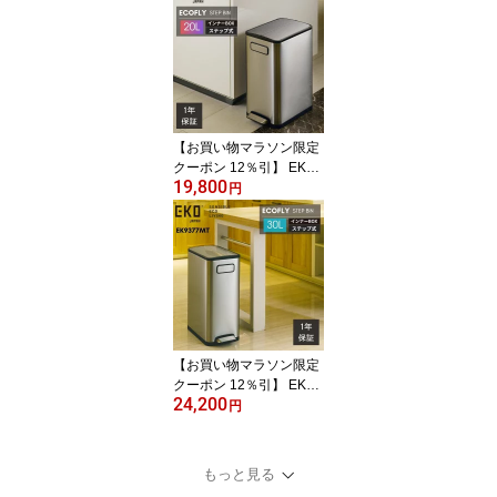
スリート 男性 女性 成人
ジュニア
【お買い物マラソン限定
クーポン 12％引】 EKO
19,800
ゴミ箱 20L 20リットル E
円
K9377 ペダル 足踏み 大
容量 スリム ステンレス
縦型 縦 両開き ふた付き
エコフライ ステップビン
おしゃれ ダストボックス
【お買い物マラソン限定
クーポン 12％引】 EKO
24,200
ゴミ箱 30L 30リットル E
円
K9377 ペダル 足踏み 大
容量 スリム ステンレス
縦型 縦 ワイド ふた付き
もっと見る
エコフライ ステップビン