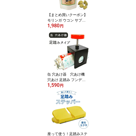
【まとめ買いクーポン】
モリンガ ウコン サプリ
1,980
与論島 薬草パパイヤ農園
円
モリンガ鬱金 150粒 【1
0％対象】
缶 穴あけ器 穴あけ機
穴あけ 足踏み フンデヌ
1,590
ーク
円
座って使う！足踏みステ