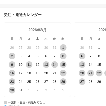
おしゃれ ダストボックス
受注・発送カレンダー
2026年8月
20
日
月
火
水
木
金
土
日
月
火
26
27
28
29
30
31
1
30
31
1
2
3
4
5
6
7
8
6
7
8
9
10
11
12
13
14
15
13
14
15
16
17
18
19
20
21
22
20
21
22
23
24
25
26
27
28
29
27
28
29
30
31
1
2
3
4
5
休業日（受注・発送対応なし）