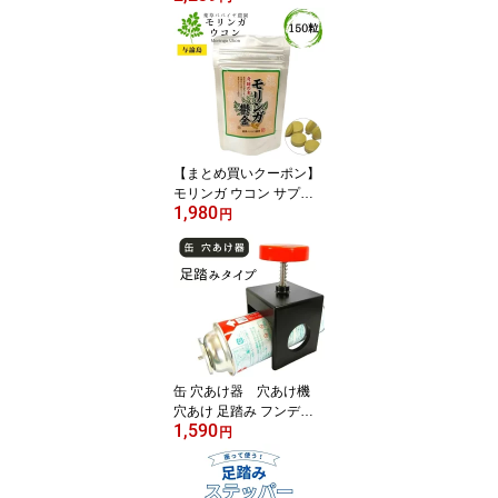
クイート レシピ 【10％
対象】
【まとめ買いクーポン】
モリンガ ウコン サプリ
1,980
与論島 薬草パパイヤ農園
円
モリンガ鬱金 150粒 【1
0％対象】
缶 穴あけ器 穴あけ機
穴あけ 足踏み フンデヌ
1,590
ーク
円