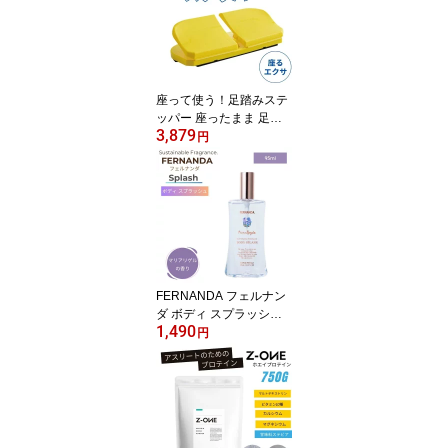
座って使う！足踏みステ
ッパー 座ったまま 足踏
3,879
み 足ふみ 足ぶみ マシン
円
器具 健康器具 高齢者 静
音 エクササイズ
FERNANDA フェルナン
ダ ボディ スプラッシュ
1,490
マリアリゲル 95ml レデ
円
ィース 女性 コスメ ギフ
ト