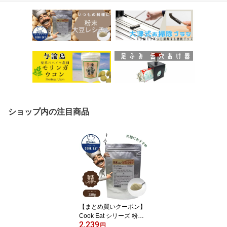
ショップ内の注目商品
【まとめ買いクーポン】
Cook Eat シリーズ 粉末
2,239
大豆レシチン 250g クッ
円