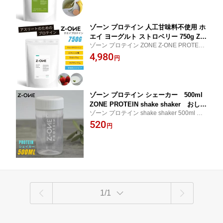
代 60代 美容 ジュニア 子供 シニア
ゾーン プロテイン 人工甘味料不使用 ホ
エイ ヨーグルト ストロベリー 750g ZO
ゾーン プロテイン ZONE Z-ONE PROTEIN
NE PROTEIN アスリート 男性 女性 成
人工甘味料不使用 無添加 ステビア ホエイ
4,980
人 ジュニア
円
ホエイプロテイン 男性 女性 20代 30代 40
代 50代 60代 アスリート ジュニア 子供 シ
ニア ビタミン
ゾーン プロテイン シェーカー 500ml
ZONE PROTEIN shake shaker おしゃ
ゾーン プロテイン shake shaker 500ml 500
れ スプーン
スプーン プロテイン トレーニング 筋トレ
520
円
マッチョ 体づくりプロテイン ダイエット
減量 シェイプアップ 健康
1/1