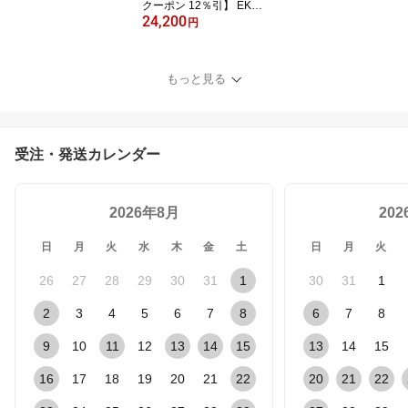
クーポン 12％引】 EKO
24,200
ゴミ箱 30L 30リットル E
円
K9377 ペダル 足踏み 大
容量 スリム ステンレス
縦型 縦 ワイド ふた付き
もっと見る
エコフライ ステップビン
おしゃれ ダストボックス
受注・発送カレンダー
2026年8月
20
日
月
火
水
木
金
土
日
月
火
26
27
28
29
30
31
1
30
31
1
2
3
4
5
6
7
8
6
7
8
9
10
11
12
13
14
15
13
14
15
16
17
18
19
20
21
22
20
21
22