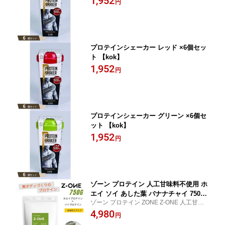
1,952
円
プロテインシェーカー レッド ×6個セッ
ト 【kok】
1,952
円
プロテインシェーカー グリーン ×6個セ
ット 【kok】
1,952
円
ゾーン プロテイン 人工甘味料不使用 ホ
エイ ソイ あした葉 バナナチャイ 750g
ゾーン プロテイン ZONE Z-ONE 人工甘味
ZONE PROTEIN 女性
料不使用 ステビア ホエイ ソイ ソイ 大豆 女
4,980
円
性 ジュニア シニア 女性 20代 30代 40代 50