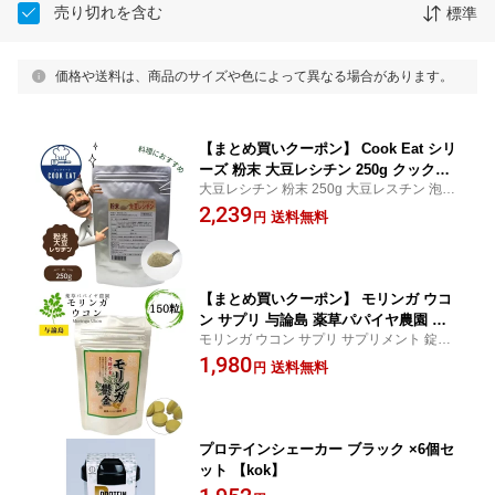
売り切れを含む
標準
価格や送料は、商品のサイズや色によって異なる場合があります。
【まとめ買いクーポン】 Cook Eat シリ
ーズ 粉末 大豆レシチン 250g クックイ
大豆レシチン 粉末 250g 大豆レスチン 泡 大
ート レシピ 【10％対象】
豆レシチン 顆粒 大豆レシチン粉末 粉末大
2,239
送料無料
円
豆レシチン 大豆イソフラボン 大豆レシチン
cookeat cook クックイート
【まとめ買いクーポン】 モリンガ ウコ
ン サプリ 与論島 薬草パパイヤ農園 モ
モリンガ ウコン サプリ サプリメント 錠剤
リンガ鬱金 150粒 【10％対象】
タブレット 与論 国産 もりんが ウコン効能
1,980
送料無料
円
モリンガ効能 効能 効果 春ウコン 秋ウコン
紫ウコン 鬱金
プロテインシェーカー ブラック ×6個セ
ット 【kok】