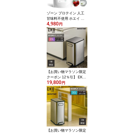
ゾーン プロテイン 人工
甘味料不使用 ホエイ ヨ
4,980
ーグルト ストロベリー 7
円
50g ZONE PROTEIN ア
スリート 男性 女性 成人
ジュニア
【お買い物マラソン限定
クーポン 12％引】 EKO
19,800
ゴミ箱 20L 20リットル E
円
K9377 ペダル 足踏み 大
容量 スリム ステンレス
縦型 縦 両開き ふた付き
エコフライ ステップビン
おしゃれ ダストボックス
【お買い物マラソン限定