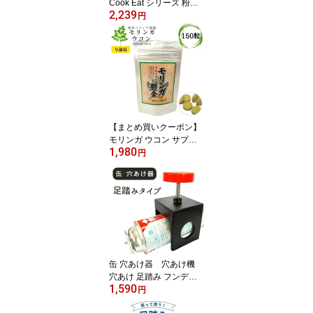
Cook Eat シリーズ 粉末
2,239
大豆レシチン 250g クッ
円
クイート レシピ 【10％
対象】
【まとめ買いクーポン】
モリンガ ウコン サプリ
1,980
与論島 薬草パパイヤ農園
円
モリンガ鬱金 150粒 【1
0％対象】
缶 穴あけ器 穴あけ機
穴あけ 足踏み フンデヌ
1,590
ーク
円