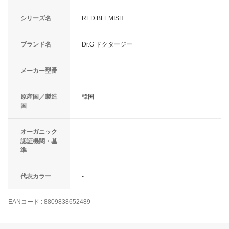
シリーズ名
RED BLEMISH
ブランド名
Dr.G ドクタージー
メーカー型番
-
原産国／製造
韓国
国
オーガニック
-
認証機関・基
準
代表カラー
-
EANコード
:
8809838652489