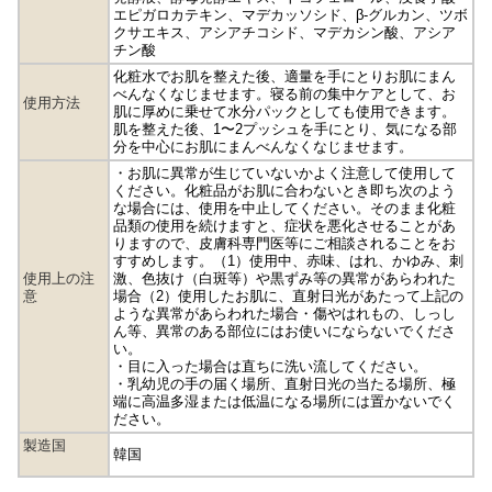
エピガロカテキン、マデカッソシド、β-グルカン、ツボ
クサエキス、アシアチコシド、マデカシン酸、アシア
チン酸
化粧水でお肌を整えた後、適量を手にとりお肌にまん
べんなくなじませます。寝る前の集中ケアとして、お
使用方法
肌に厚めに乗せて水分パックとしても使用できます。
肌を整えた後、1〜2プッシュを手にとり、気になる部
分を中心にお肌にまんべんなくなじませます。
・お肌に異常が生じていないかよく注意して使用して
ください。化粧品がお肌に合わないとき即ち次のよう
な場合には、使用を中止してください。そのまま化粧
品類の使用を続けますと、症状を悪化させることがあ
りますので、皮膚科専門医等にご相談されることをお
すすめします。（1）使用中、赤味、はれ、かゆみ、刺
使用上の注
激、色抜け（白斑等）や黒ずみ等の異常があらわれた
意
場合（2）使用したお肌に、直射日光があたって上記の
ような異常があらわれた場合・傷やはれもの、しっし
ん等、異常のある部位にはお使いにならないでくださ
い。
・目に入った場合は直ちに洗い流してください。
・乳幼児の手の届く場所、直射日光の当たる場所、極
端に高温多湿または低温になる場所には置かないでく
ださい。
製造国
韓国