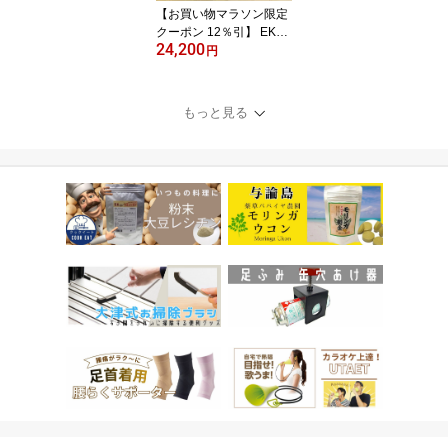
【お買い物マラソン限定
クーポン 12％引】 EKO
24,200
ゴミ箱 30L 30リットル E
円
K9377 ペダル 足踏み 大
容量 スリム ステンレス
縦型 縦 ワイド ふた付き
もっと見る
エコフライ ステップビン
おしゃれ ダストボックス