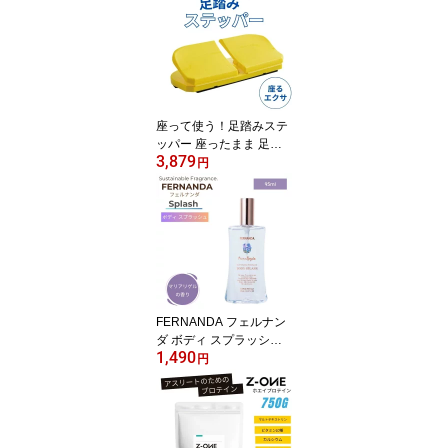
座って使う！足踏みステ
ッパー 座ったまま 足踏
3,879
み 足ふみ 足ぶみ マシン
円
器具 健康器具 高齢者 静
音 エクササイズ
FERNANDA フェルナン
ダ ボディ スプラッシュ
1,490
マリアリゲル 95ml レデ
円
ィース 女性 コスメ ギフ
ト