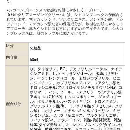
う。
●シカコンプレックスで敏感なお肌にやさしくアプローチ
Dr.Gのクリアスージングクリームには、シカコンプレックスが配合さ
れています。マデカッソシド、ツボクサエキス、アシアチン酸、アシ
アチコシド、マデカシン酸などの保湿成分が、敏感なお肌にやさしく
アプローチ。赤みやシミに悩む方におすすめのアイテムです。シカコ
ンプレックスは、肌のトラブルに働きかけます。
区分
化粧品
内容量
50mL
水、グリセリン、BG、ジカプリリルエーテル、ナイア
シンアミド、1，2-ヘキサンジオール、水添ポリデセ
ン、ペンチレングリコール、炭酸ジカプリリル、ビニ
ルジメチコン、カプリリルメチコン、（アクリル酸ヒ
ドロキシエチル/アクリロイルジメチルタウリンNa）コ
ポリマー、パンテノール、（アクリレーツ/アクリル酸
アルキル（C10-30））クロスポリマー、ジメチコノー
ル、ポリメチルシルセスキオキサン、トロメタミン、
配合成分
グリチルリチン酸2K、（アクリル酸グリセリル/アクリ
ル酸）コポリマー、エチルヘキシルグリセリン、キサ
ンタンガム、ツボクサ葉エキス、フルクトオリゴ糖、
フィチン酸Na、アラントイン、乳酸桿菌発酵液、乳酸
桿菌/ダイズ発酵エキス、レウコノストック/ダイコン根
発酵液、酵母発酵エキス、トコフェロール、没食子酸