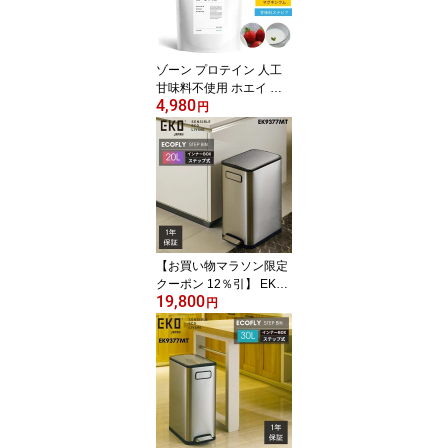
ゾーン プロテイン 人工
甘味料不使用 ホエイ ヨ
4,980
ーグルト ストロベリー 7
円
50g ZONE PROTEIN ア
スリート 男性 女性 成人
ジュニア
【お買い物マラソン限定
クーポン 12％引】 EKO
19,800
ゴミ箱 20L 20リットル E
円
K9377 ペダル 足踏み 大
容量 スリム ステンレス
縦型 縦 両開き ふた付き
エコフライ ステップビン
おしゃれ ダストボックス