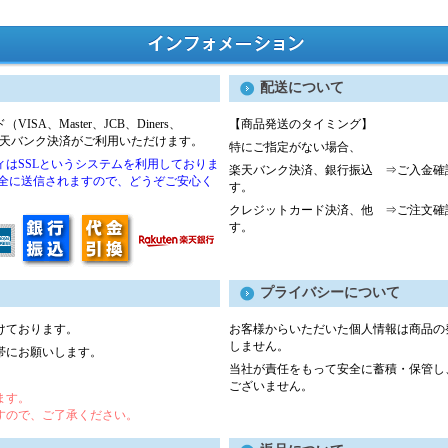
配送について
A、Master、JCB、Diners、
【商品発送のタイミング】
楽天バンク決済がご利用いただけます。
特にご指定がない場合、
はSSLというシステムを利用しておりま
楽天バンク決済、銀行振込 ⇒ご入金確
安全に送信されますので、どうぞご安心く
す。
クレジットカード決済、他 ⇒ご注文確
す。
プライバシーについて
けております。
お客様からいただいた個人情報は商品の
しません。
帯にお願いします。
当社が責任をもって安全に蓄積・保管し
ございません。
ます。
すので、ご了承ください。