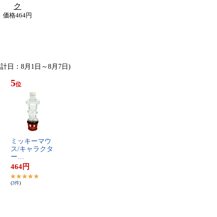
ク
価格
464円
集計日：8月1日～8月7日)
5
位
ミ​ッ​キ​ー​マ​ウ​
ス​/​キ​ャ​ラ​ク​タ​
ー​…
464
円
(
3
件
)