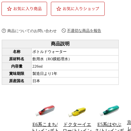
不適切な商品を報告
商品についてのお問い合わせ
商品説明
名称
ボトルドウォーター
原材料名
飲用水（RO膜処理水）
内容量
226ml
賞味期限
製造日より1年
原産国名
日本
E6系こまち/
ドクターイエ
E5系はやぶ
トレインボト
ロー/トレイン
さ/トレインボ