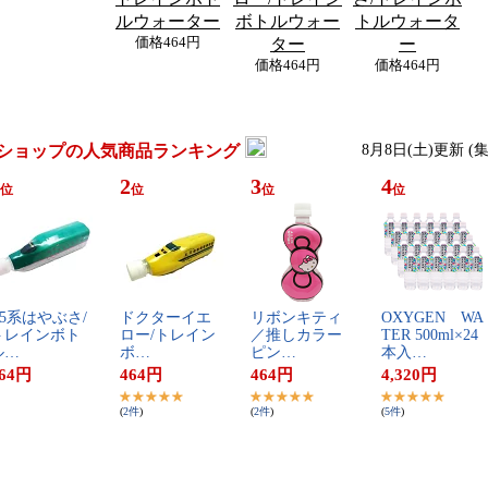
ルウォーター
ボトルウォー
トルウォータ
価格
464円
ター
ー
価格
464円
価格
464円
ショップの人気商品ランキング
8月8日(土)更新 (
2
3
4
位
位
位
位
​5​系​は​や​ぶ​さ​/​
ド​ク​タ​ー​イ​エ​
リ​ボ​ン​キ​テ​ィ​
O​X​Y​G​E​N​ ​W​A​
​レ​イ​ン​ボ​ト​
ロ​ー​/​ト​レ​イ​ン​
／​推​し​カ​ラ​ー​
T​E​R​ ​5​0​0​m​l​×​2​4​
​…
ボ​…
ピ​ン​…
本​入​…
64
円
464
円
464
円
4,320
円
(
2
件
)
(
2
件
)
(
5
件
)