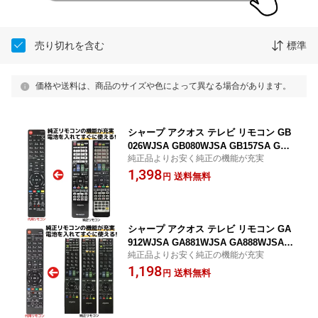
売り切れを含む
標準
価格や送料は、商品のサイズや色によって異なる場合があります。
シャープ アクオス テレビ リモコン GB
026WJSA GB080WJSA GB157SA GA9
純正品よりお安く純正の機能が充実
57WJSA GB068WJSA GB068WJSB SH
1,398
ARP AQUOS 液晶テレビ 代用リモコン
送料無料
円
REMOSTA
シャープ アクオス テレビ リモコン GA
912WJSA GA881WJSA GA888WJSA S
純正品よりお安く純正の機能が充実
HARP AQUOS LC-52DZ3-S LC-40LX3
1,198
LC-46LX3 LC-46XF3 LC-52LX3 LC-52X
送料無料
円
F3 LC-60LX3 LC-40LV3 LC-46LV3 LC-5
2LV3 LC-60LV3 LC-32DZ3-S LC-40DZ3-
S など 液晶テレビ 代用リモコン REMO