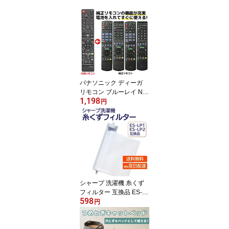
パナソニック ディーガ
リモコン ブルーレイ N2
1,198
QAYB000346 N2QAYB0
円
00472 N2QAYB000188
N2QAYB000554 N2QAY
B000297 N2QAYB00018
6 N2QAYB000687 N2QA
YB000648 N2QAYB000
686 N2QAYB000698 N2
QAYB000647 N2QAYB0
00798 N2QAYB000799
シャープ 洗濯機 糸くず
N2QAYB000740 DIGA
フィルター 互換品 ES-L
代用リモコン REMOSTA
598
P2 ES-LP1 ES-LP3 対応
円
SHARP 洗濯槽 衣類 交換
品 部品 パーツ 洗濯槽 新