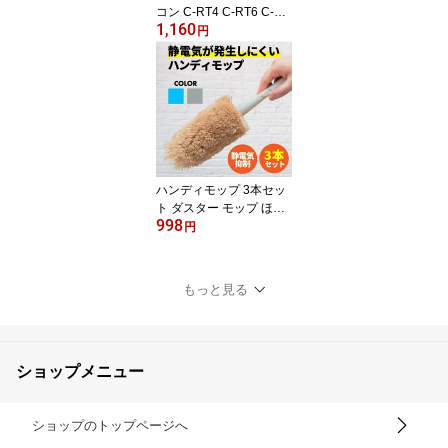
コン C-RT4 C-RT6 C-RT
1,160
1 C-RS4 C-RS5 C-RS1
円
C-RS3 C-RT2 C-RT3 HIT
ACHI ウー 液晶テレビ プ
ラズマテレビ 互換 汎用
性が高い 代用リモコン R
EMOSTA
ハンディモップ 3本セッ
ト ダスター モップ ほこ
998
り取り はたき 静電気抑
円
制 マイクロファイバー
洗える 整理整頓 収納 お
しゃれ かわいい 大掃除
もっと見る
引っ越し 新生活 フック
クリーナー ポイント消化
シンプル ブラウン グレ
ー ブルー Hue
ショップメニュー
ショップのトップページへ