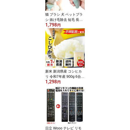
け毛対策 ワイパー necot
opia
猫 ブラシ 犬 ペットブラ
シ 抜け毛除去 短毛 長毛
1,798
兼用 毛取り ブラシ 静電
円
気防止 スリッカーブラシ
ワンプッシュ 除毛 毛玉
取りブラシ 猫ブラシ ブ
ラッシング 除毛 換毛期
対策 クリーナー マッサ
ージ 小型犬 小さい 小型
Sサイズ
新米 新潟県産 コシヒカ
リ 令和7年産 900g 6合
1,298
老舗江戸前鮨愛用 米 ポ
円
イント消化 送料無料 真
空パック 有機肥料 チャ
ック付き袋 お試し 冷蔵
庫にしまえる 農家直送
高級 一人暮らし 少量 お
いしい お取り寄せ 防虫
発送日精米 天屋商店
日立 Wooo テレビ リモ