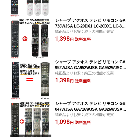
1 4T-C65CQ1 8T-C60CX1 8T-C70CX1 8T
-C60BW1 8T-C70BW1 など SHARP AQ
UOS 液晶テレビ 代用リモコン 汎用リモ
コン REMOSTA
シャープ アクオス テレビ リモコン GA
738WJSA LC-20DX1 LC-26DX1 LC-32D
純正品よりお安く純正の機能が充実
X1 LC-37DX1 LC-42DX1 LC-46DX1 LC-
1,398
52DX1 SHARP AQUOS 液晶テレビ 代
送料無料
円
用リモコン REMOSTA
シャープ アクオス テレビ リモコン GA
952WJSA GA952WJSB GA952WJSC L
純正品よりお安く純正の機能が充実
C-16K5 LC-19K5 LC-22K5 LC-24K5 SH
1,398
ARP AQUOS 液晶テレビ 代用リモコン
送料無料
円
REMOSTA
シャープ アクオス テレビ リモコン GB
047WJSA GA716WJSA GA826WJSA G
純正品よりお安く純正の機能が充実
A661WJSA GA567WJSA GA654WJSA
1,098
GA491WJSA GA514WJSA GA548WJS
送料無料
円
A GA750WJSA GA615WJSA GA226WJ
SA GA464 GB046 GA632 GA765 GA55