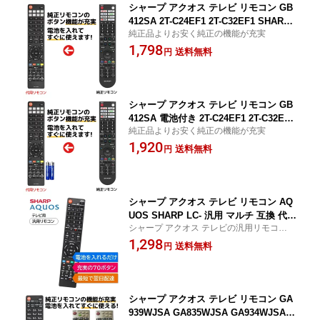
STA
シャープ アクオス テレビ リモコン GB
412SA 2T-C24EF1 2T-C32EF1 SHARP
純正品よりお安く純正の機能が充実
AQUOS 液晶テレビ 代用リモコン REM
1,798
OSTA 0106380611
送料無料
円
シャープ アクオス テレビ リモコン GB
412SA 電池付き 2T-C24EF1 2T-C32EF1
純正品よりお安く純正の機能が充実
SHARP AQUOS 液晶テレビ 代用リモコ
1,920
ン REMOSTA 0106380611
送料無料
円
シャープ アクオス テレビ リモコン AQ
UOS SHARP LC- 汎用 マルチ 互換 代用
シャープ アクオス テレビの汎用リモコン
リモコン
純正機能のボタン充実
1,298
送料無料
円
シャープ アクオス テレビ リモコン GA
939WJSA GA835WJSA GA934WJSA G