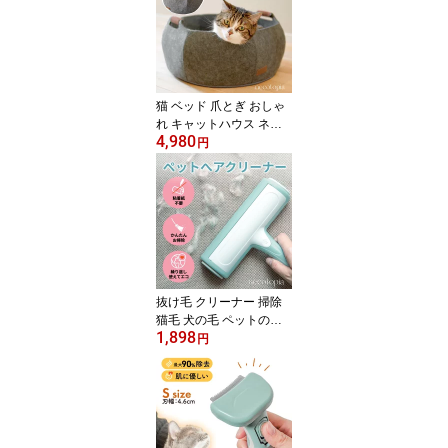
しい フィルター ゴミ取
り ごみとりネット ES-G
E6C ES-GE7A ES-GV9B
ES-PW10D ES-GV10E
等 対応表 ESLP2 ESLP1
糸くずネット
猫 ベッド 爪とぎ おしゃ
れ キャットハウス ネコ
4,980
ペットベッド かわいい
円
フェルト 通年 丸形 ダン
ボール サークル つめみ
がき ソファ 洗える バリ
バリ スクラッチャー ス
トレス解消 一人遊び 滑
り止め あったか 暖かい
高級 またたび 長持ち 直
径約40cm
抜け毛 クリーナー 掃除
猫毛 犬の毛 ペットの毛
1,898
取り 抜け毛取り ハンデ
円
ィクリーナー繰り返し使
える ペットヘアクリーナ
ー ソファ カーペット 短
毛 長毛 ブラシ ワンプッ
シュ うさぎ コロコロ ロ
ーラー 服 柴犬 換毛期 抜