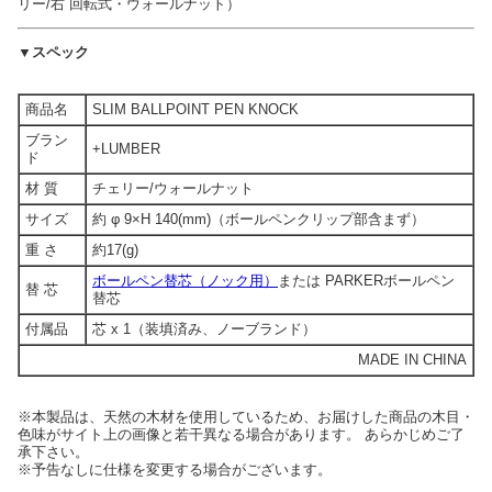
リー/右 回転式・ウォールナット）
▼スペック
商品名
SLIM BALLPOINT PEN KNOCK
ブラン
+LUMBER
ド
材 質
チェリー/ウォールナット
サイズ
約 φ 9×H 140(mm)（ボールペンクリップ部含まず）
重 さ
約17(g)
ボールペン替芯（ノック用）
または PARKERボールペン
替 芯
替芯
付属品
芯 x 1（装填済み、ノーブランド）
MADE IN CHINA
※本製品は、天然の木材を使用しているため、お届けした商品の木目・
色味がサイト上の画像と若干異なる場合があります。 あらかじめご了
承下さい。
※予告なしに仕様を変更する場合がございます。