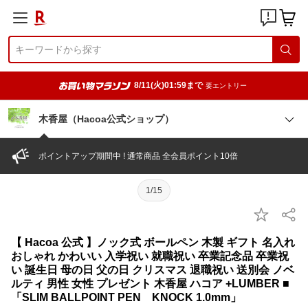
8/11(火)01:59まで
要エントリー
木香屋（Hacoa公式ショップ）
ポイントアップ期間中 ! 通常商品 全会員ポイント10倍
1/15
【 Hacoa 公式 】ノック式 ボールペン 木製 ギフト 名入れ
おしゃれ かわいい 入学祝い 就職祝い 卒業記念品 卒業祝
い 誕生日 母の日 父の日 クリスマス 退職祝い 送別会 ノベ
ルティ 男性 女性 プレゼント 木香屋 ハコア +LUMBER ■
「SLIM BALLPOINT PEN KNOCK 1.0mm」