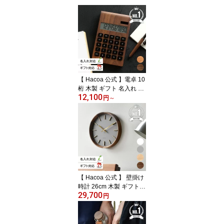
【 Hacoa 公式 】電卓 10
桁 木製 ギフト 名入れ 電
12,100
卓 ソーラー電卓 大きい
円
～
おしゃれ シンプル 誕生
日 就職祝い 卒業祝い 開
店祝い 母の日 父の日 ク
リスマス 退職祝い ノベ
ルティ 男性 女性 プレゼ
ント 木香屋 ハコア ■「S
olar Battery Calculator D
esk Type」
【 Hacoa 公式 】 壁掛け
時計 26cm 木製 ギフト
29,700
名入れ 北欧 真鍮 おしゃ
円
れ かわいい シンプル ウ
ォールナット 新築祝い
誕生日 結婚祝い 就職祝