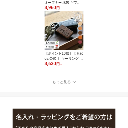
オープナー 木製 ギフト
3,960
名入れ ペーパーナイフ
円
おしゃれ シンプル 誕生
日 就職祝い 卒業記念品
卒業祝い 開店祝い 母の
日 父の日 クリスマス 退
職祝い 送別会 男性 女性
ノベルティ プレゼント
木香屋 ハコア +LUMBER
■「LETTER OPENER」
【ポイント10倍】【 Hac
oa 公式 】 キーリング ナ
3,630
ンバープレート 木製 ギ
円
～
フト 名入れ プレゼント
車好き 誕生日 新車 納車
木婚式 車 ナンバー 刻印
もっと見る
自動車 バイク 鍵 ノベル
ティ 一点もの かっこい
い 大人 男性 女性 木香屋
■【ナンバープレート刻
印】「KEYRING 001」