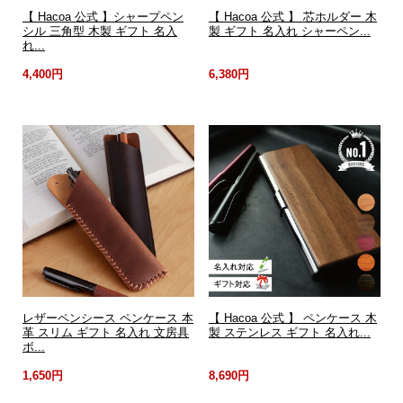
【 Hacoa 公式 】シャープペン
【 Hacoa 公式 】 芯ホルダー 木
シル 三角型 木製 ギフト 名入
製 ギフト 名入れ シャーペン...
れ...
4,400円
6,380円
レザーペンシース ペンケース 本
【 Hacoa 公式 】 ペンケース 木
革 スリム ギフト 名入れ 文房具
製 ステンレス ギフト 名入れ...
ボ...
1,650円
8,690円