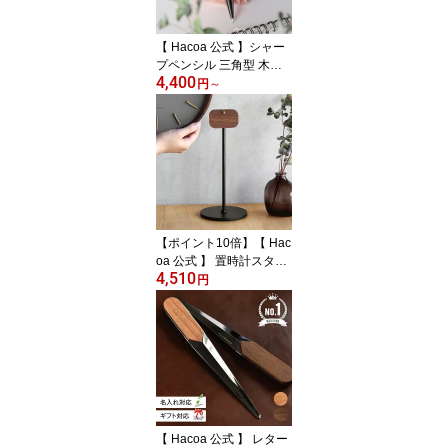
LUMBER ■【ペア】「K
EYRING 001 ギフトセッ
【 Hacoa 公式 】シャー
ト」
プペンシル 三角型 木製
4,400
ギフト 名入れ シャーペ
円
～
ン おしゃれ シンプル 誕
生日 結婚祝い 木婚式 就
職祝い 卒業祝い 入学祝
い 開店祝い 母の日 父の
日 クリスマス ノベルテ
ィ プレゼント 木香屋 ハ
コア +LUMBER ■「TRIA
NGLE BODY MECHANI
【ポイント10倍】【 Hac
CAL PENCIL」
oa 公式 】 置時計スタン
4,510
ド 時計 スタンド式 壁掛
円
けカレンダー 木製 ギフ
ト 名入れ 北欧 おしゃれ
かわいい シンプル 新築
祝い 誕生日 結婚祝い 出
産祝い 開店祝い クリス
マス 退職祝い 送別会 男
性 女性 プレゼント 木香
屋 ハコア ■「Clock Stan
【 Hacoa 公式 】 レター
d」