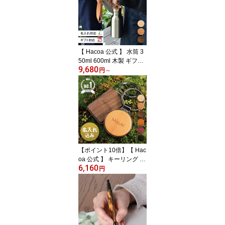
い 卒業祝い 出産祝い 開
店祝い クリスマス 退職
祝い 送別会 男性 女性 プ
レゼント 木香屋 ハコア ■
「Frame Clock Circle」
【 Hacoa 公式 】 水筒 3
50ml 600ml 木製 ギフト
9,680
名入れ ステンレスボトル
円
～
サーモボトル タンブラー
保温 保冷 魔法瓶 おしゃ
れ シンプル 誕生日 就職
祝 卒業祝 父の日 母の日
クリスマス プレゼント
木香屋 ハコア 職人仕上
げ +LUMBER ■「THER
MO BOTTLE 350ml/600
【ポイント10倍】【 Hac
ml」
oa 公式 】 キーリング ペ
6,160
アセット 木製 ギフト 名
円
入れ 人気 キーホルダー
結婚記念日 木婚式 おし
ゃれ かわいい お揃い カ
ップル 誕生日 クリスマ
ス 男性 女性 家 車 鍵 プ
レゼント 木香屋 ハコア +