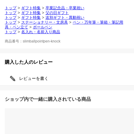
トップ
>
ギフト特集
>
卒業記念品・卒業祝い
トップ
>
ギフト特集
>
父の日ギフト
トップ
>
ギフト特集
>
送別ギフト・異動祝い
トップ
>
ステーショナリー・文房具
>
ペン・万年筆・筆箱・筆記用
具・ペン立て
>
ボールペン
トップ
>
名入れ・名前入り商品
商品番号：slimballpointpen-knock
購入した人のレビュー
レビューを書く
ショップ内で一緒に購入されている商品