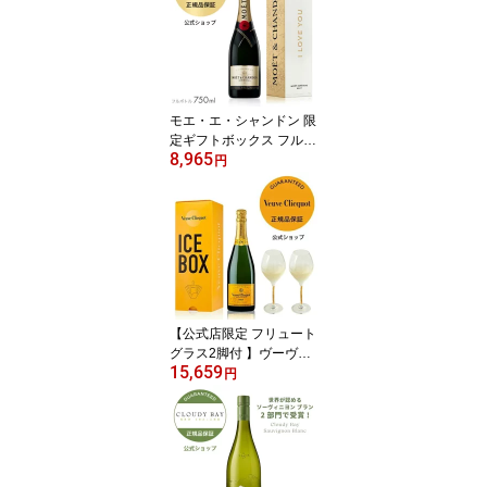
クス / ピンクドレス ギフ
トボックス ( シャンパン
ブリュット 辛口) ギフト
プレゼント 母の日 父の
日 贈答 御礼
モエ・エ・シャンドン 限
定ギフトボックス フルボ
8,965
トル 750ml シャンパン
円
白 辛口 ブリュット プレ
ゼント お祝い 誕生日 バ
レンタイン ホワイトデー
正規公式店
【公式店限定 フリュート
グラス2脚付 】ヴーヴ・
15,659
クリコ イエローラベルア
円
イスボックス グラスセッ
ト フルボトル 750ml 12
度 シャンパン 白 ブリュ
ット 辛口 ギフト プレゼ
ント お祝い シャンパン