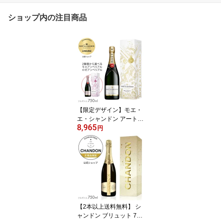
ショップ内の注目商品
【限定デザイン】モエ・
エ・シャンドン アート
8,965
オブ エペルネ 限定ギフ
円
トボックス モエ アンペ
リアル/ロゼ アンペリア
ル750ml 【正規公式店】
(シャンパン 白 ロゼ ブリ
ュット 辛口) 誕生日 結婚
祝い 母の日 ギフト ／ M
OET&CHANDON MOET
IMPERIAL/ROSE IMPER
【2本以上送料無料】 シ
IAL
ャンドン ブリュット 750