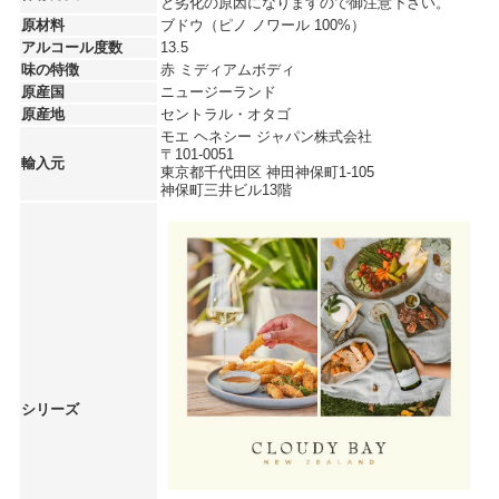
と劣化の原因になりますので御注意下さい。
原材料
ブドウ（ピノ ノワール 100%）
アルコール度数
13.5
味の特徴
赤 ミディアムボディ
原産国
ニュージーランド
原産地
セントラル・オタゴ
モエ ヘネシー ジャパン株式会社
〒101-0051
輸入元
東京都千代田区 神田神保町1-105
神保町三井ビル13階
シリーズ