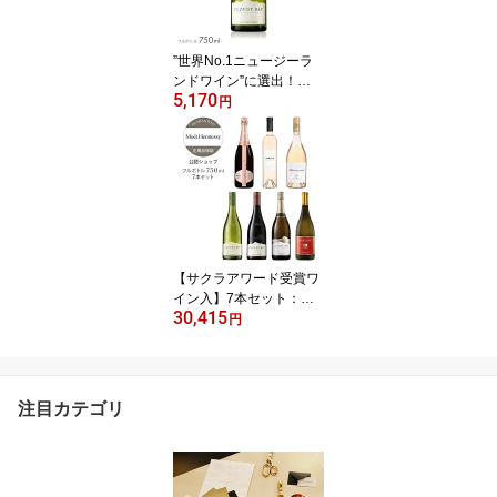
グラス 【正規公式店】
”世界No.1ニュージーラ
ンドワイン”に選出！
5,170
【正規公式店 ギフトボッ
円
クス選択可】クラウディ
ー ベイ ソーヴィニヨン
ブラン 750ml (ニュージ
ーランド 白ワイン 辛口 )
／ CLOUDY BAY SAUVI
GNON BLANC (White Wi
ne)
【サクラアワード受賞ワ
イン入】7本セット：ク
30,415
ラウディーベイ ソーヴィ
円
ニヨン ブラン2024・辛
口スパークリング・ロゼ/
赤ワインの7本セット ク
ラウディーベイ/シャンド
注目カテゴリ
ン/ミニュティ/デスクラ
ン/スカイサイド