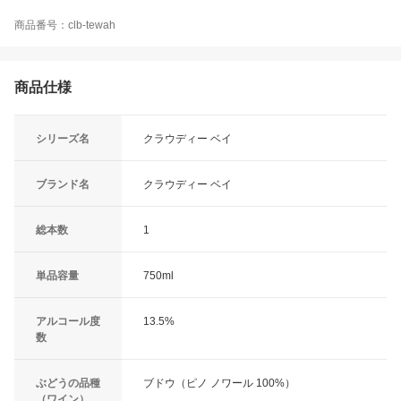
商品番号：clb-tewah
商品仕様
シリーズ名
クラウディー ベイ
ブランド名
クラウディー ベイ
総本数
1
単品容量
750ml
アルコール度
13.5%
数
ぶどうの品種
ブドウ（ピノ ノワール 100%）
（ワイン）