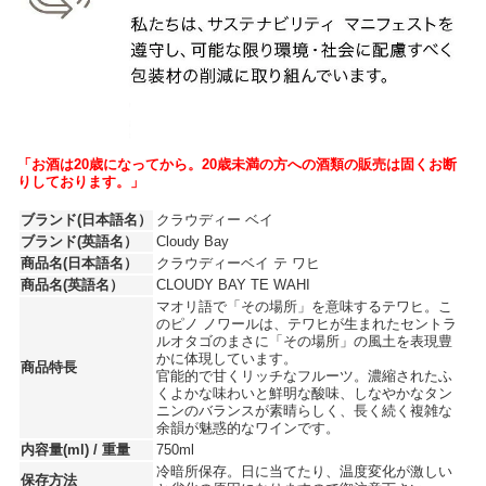
「お酒は20歳になってから。20歳未満の方への酒類の販売は固くお断
りしております。」
ブランド(日本語名）
クラウディー ベイ
ブランド(英語名）
Cloudy Bay
商品名(日本語名）
クラウディーベイ テ ワヒ
商品名(英語名）
CLOUDY BAY TE WAHI
マオリ語で「その場所」を意味するテワヒ。こ
のピノ ノワールは、テワヒが生まれたセントラ
ルオタゴのまさに「その場所」の風土を表現豊
かに体現しています。
商品特長
官能的で甘くリッチなフルーツ。濃縮されたふ
くよかな味わいと鮮明な酸味、しなやかなタン
ニンのバランスが素晴らしく、長く続く複雑な
余韻が魅惑的なワインです。
内容量(ml) / 重量
750ml
冷暗所保存。日に当てたり、温度変化が激しい
保存方法