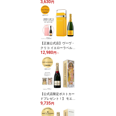
3,630
ml 限定デザインギフトボ
円
ックス入り (スパークリ
ングワイン 辛口) ／ CH
ANDON Limited Desgin
Giftbox (Sparking Wine)
【正規公式店】
【正規公式店】ヴーヴ・
クリコ イエローラベル &
12,980
ローズラベル クーラー
円
～
＜約1時間保冷可能＞フ
ルボトル 750ml 12度 シ
ャンパン 白 ブリュット
辛口 プレゼント ギフト
お祝い Veuve Clicquot C
OOLER Yellow label / Ro
se label
【公式店限定ポストカー
ドプレゼント！】 モエ・
9,735
エ・シャンドン モエ ア
円
ンペリアル ミュシャ ゴ
ールドドレス ギフトボッ