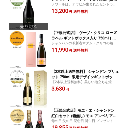
ノワールは、テワヒが生まれたセントラル
ージーランド 赤ワイン ミディアムボデ
オタゴのまさに「その場所」の風土を表現
13,200
ィ )／ CLOUDY BAY TE WAHI Pinot N
送料無料
円
豊かに体現しています。
oir (Red Wine)
【正規公式店】 ヴーヴ・クリコ ローズ
ラベル ギフトボックス入り 750ml ( シ
シャンパンの革新者マダム・クリコの着想
ャンパン ブリュット ロゼ 辛口) ／ VEU
によって、1818年に生まれたブレンド法に
11,990
VE CLICQUOT ROSE LABEL with BO
送料無料
円
よるロゼ・シャンパンを気軽に楽しめるロ
X (Champagne Rose) 母の日
ーズ ラベル
【2本以上送料無料】 シャンドン ブリュ
ット 750ml 限定デザインギフトボック
【2本以上送料無料】美しい泡立ちを煌びや
ス入り (スパークリングワイン 辛口)
かな七芒星の空で表現したボックス。大切
3,630
／ CHANDON Limited Desgin Giftbo
円
な人へのプレゼントや手土産に。
x (Sparking Wine)【正規公式店】
【正規公式店】モエ・エ・シャンドン
紅白セット (箱無し) モエ アンペリアル
母の日 父の日 記念日 誕生日 プレゼント 内
& ロゼ アンペリアル ( シャンパン セッ
祝い 結婚 祝い 結婚祝い 出産 お返し お祝い
19,855
ト ブリュット 辛口) ギフト 結婚祝い プ