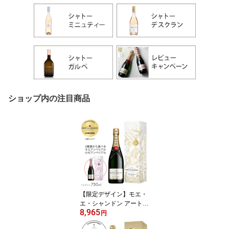
ショップ内の注目商品
【限定デザイン】モエ・
エ・シャンドン アート
8,965
オブ エペルネ 限定ギフ
円
トボックス モエ アンペ