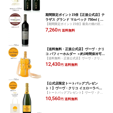
ト イベント
pagne Brut)
期間限定ポイント15倍【正規公式店】テ
ラザス グランド マルベック 750ml ( ア
【期間限定ポイント15倍】最良の畑の区画
ルゼンチン 赤ワイン フルボディ ) ／ TE
のマルベックだけをブレンドしたワイン。
7,260
RRAZAS GRAND MALBEC (Red Wine)
送料無料
円
口当たりはなめらかで、際立った酸味に円
熟したタンニンがしっかりと感じられるワ
インです。
【送料無料・正規公式店】ヴーヴ・クリ
コ パフィーホルダー ＜約1時間保冷可能
【送料無料・正規公式店】ヴーヴ・クリコ
＞イエローラベル フルボトル 750ml 12
を代表するすっきりとした辛口のシャンパ
12,430
度 シャンパン 白 ブリュット 辛口 プレ
送料無料
円
ン。心地よい爽やかさとフルーティーなア
ゼント ギフト お祝い Veuve Clicquot P
ロマが際立ちます。
UFFY HOLDER Yellow label
【公式店限定トートバッグプレゼン
ト！】ヴーヴ・クリコ イエローラベル
【トートバッグプレゼント】ヴーヴ・クリ
ブリュット 750ml ( 箱無し ) (シャンパ
コを代表するすっきりとした辛口のシャン
10,560
ン ブリュット 辛口) 【正規公式店】／
送料無料
円
パン。心地よい爽やかさとフルーティーな
VEUVE CLICQUOT YELLOW LABEL B
アロマが際立ちます。
RUT (Champagne Brut)