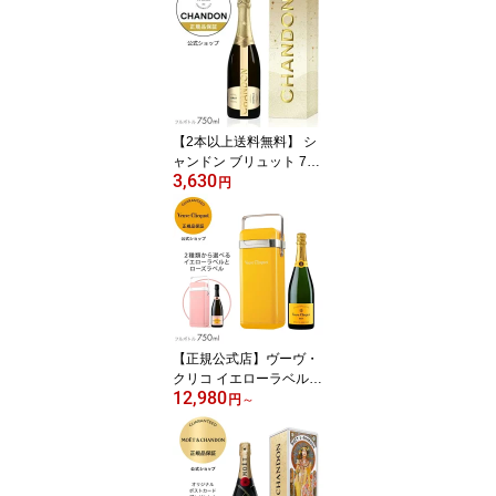
リアル/ロゼ アンペリア
ル750ml 【正規公式店】
(シャンパン 白 ロゼ ブリ
ュット 辛口) 誕生日 結婚
祝い 母の日 ギフト ／ M
OET&CHANDON MOET
IMPERIAL/ROSE IMPER
【2本以上送料無料】 シ
IAL
ャンドン ブリュット 750
3,630
ml 限定デザインギフトボ
円
ックス入り (スパークリ
ングワイン 辛口) ／ CH
ANDON Limited Desgin
Giftbox (Sparking Wine)
【正規公式店】
【正規公式店】ヴーヴ・
クリコ イエローラベル &
12,980
ローズラベル クーラー
円
～
＜約1時間保冷可能＞フ
ルボトル 750ml 12度 シ
ャンパン 白 ブリュット
辛口 プレゼント ギフト