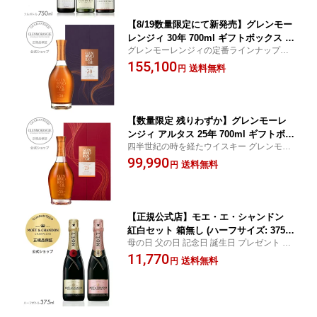
手土産におすすめ。
【8/19数量限定にて新発売】グレンモー
レンジィ 30年 700ml ギフトボックス 箱
グレンモーレンジィの定番ラインナップ史
付 グレンモーレンジ シングル モルト
上、最長熟成の30年が誕生。原酒の約2/3
155,100
スコッチ グレンモーレンジ 正規公式店
送料無料
円
に、15年以上熟成したブルゴーニュ産赤ワ
ギフト 贈答 記念品 お祝い スコッチ
イン樽原酒を使用 。ウイスキー ウィスキー
ハイランドモルト
【数量限定 残りわずか】グレンモーレ
ンジィ アルタス 25年 700ml ギフトボッ
四半世紀の時を経たウイスキー グレンモー
クス 箱付 グレンモーレンジ シングル
レンジィ アルタス25年 ウイスキー ウィス
99,990
モルト スコッチ グレンモーレンジ 正規
送料無料
円
キー シングルモルト ハイランドモルト ギ
公式店
フト ハイボール スコッチ 父の日 贈答 記念
品 お祝い
【正規公式店】モエ・エ・シャンドン
紅白セット 箱無し (ハーフサイズ: 375m
母の日 父の日 記念日 誕生日 プレゼント 内
l) モエ アンペリアル & ロゼ アンペリア
祝い 結婚 祝い 結婚祝い 出産 お返し お祝い
11,770
ル (シャンパン セット ブリュット 辛口)
送料無料
円
結婚式 ギフト ごあいさつ ご挨拶 新築祝い
ギフト プレゼント／MOET&CHANDON
記念品 賞品 景品 引越し お中元
MOET IMPERIAL & ROSE IMPERIAL
HALF(Champagne Brut)