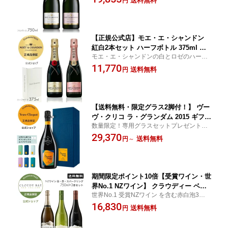
送料無料
円
結婚式 ギフト ごあいさつ ご挨拶 新築祝い
レゼント ／ MOET&CHANDON MOET I
記念品 賞品 景品 引越し お中元
MPERIAL & ROSE IMPERIAL GIFT SE
T (Champagne Brut )
【正規公式店】モエ・エ・シャンドン
紅白2本セット ハーフボトル 375ml ギ
モエ・エ・シャンドンの白とロゼのハーフ
フトボックス入 モエ アンペリアル & ロ
ボトルを、公式店限定のギフトボックスに
11,770
ゼ アンペリアル シャンパン 白 赤 ブリ
送料無料
円
納めたセット。特別なお祝いや記念、大切
ュット 辛口 プレゼント お祝い
な方へのギフトに。ハーフサイズで持ち運
びの負担も安心です。
【送料無料・限定グラス2脚付！】 ヴー
ヴ・クリコ ラ・グランダム 2015 ギフト
数量限定！専用グラスセットプレゼント
ボックス ブリュット / ロゼ VC LA GRA
（先着順につき無くなり次第終了）。ヴー
29,370
NDE DAME BRUT/ROSE 2015 GIFTBO
送料無料
円
～
ヴ・クリコ ラ グランダム 2015 × パオラ・
X 正規公式店 シャンパン グラス ブリュ
パロネット
ット ロゼ セット ラグランダム 母の日
お祝い
期間限定ポイント10倍【受賞ワイン・世
界No.1 NZワイン】 クラウディー ベイ
世界No.1 受賞NZワイン を含む赤白泡3本が
ホームパーティー セット 750ml 3本 ソ
入った、ホームパーティーにおすすめのセ
16,830
ーヴィニヨンブラン ピノ
送料無料
円
ット。 クラウディー ベイを代表する人気の
3本。ワイン好きな方とのホームパーティや