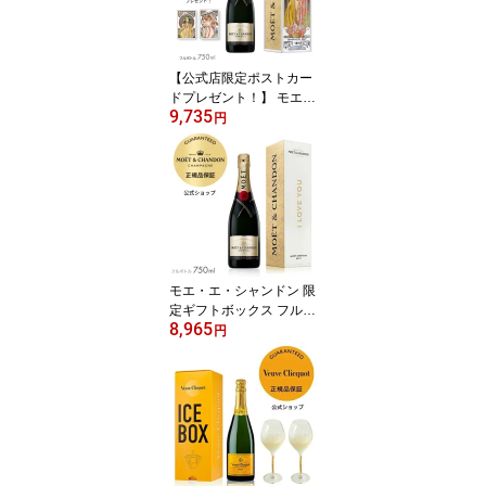
お祝い Veuve Clicquot C
OOLER Yellow label / Ro
se label
【公式店限定ポストカー
ドプレゼント！】 モエ・
9,735
エ・シャンドン モエ ア
円
ンペリアル ミュシャ ゴ
ールドドレス ギフトボッ
クス / ピンクドレス ギフ
トボックス ( シャンパン
ブリュット 辛口) ギフト
プレゼント 母の日 父の
日 贈答 御礼
モエ・エ・シャンドン 限
定ギフトボックス フルボ
8,965
トル 750ml シャンパン
円
白 辛口 ブリュット プレ
ゼント お祝い 誕生日 バ
レンタイン ホワイトデー
正規公式店