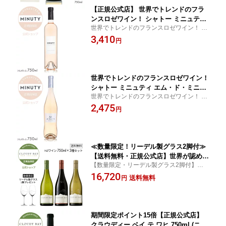
【正規公式店】 世界でトレンドのフラ
ンスロゼワイン！ シャトー ミニュティ
世界でトレンドのフランスロゼワイン！ ピ
ー プリスティージ 750ml ( フランス 南
ンクグレープフルーツ色の淡い色調と花や
3,410
仏 ロゼ ワイン 辛口 ) ／ CHATEAU MIN
円
メロンの香り。 柑橘や赤い果実ような味わ
UTY PRESTIGE (Rose Wine)【正規公
いと、心地よいミネラル感が特長。
式店】
世界でトレンドのフランスロゼワイン！
シャトー ミニュティ エム・ド・ミニュ
世界でトレンドのフランスロゼワイン！ プ
ティー フランス 南仏 ロゼ ワイン 辛口
ロヴァンスの優良畑からえりすぐられたブ
2,475
CHATEAU MINUTY M DE MINUTY Ros
円
ドウで造られた明るく淡い色調のロゼ 。 フ
e Wine【正規公式店】
レッシュでスムーズな味わい。
≪数量限定！リーデル製グラス2脚付≫
【送料無料・正規公式店】世界が認める
【数量限定・リーデル製グラス2脚付】世界
クラウディーベイ 3種セット (クラウデ
No.1 NZワインを受賞したクラウディー ベ
16,720
ィー ベイ ソーヴィニヨンブラン ／ ピ
送料無料
円
イ ソーヴィニヨンブランのほか、ピノノワ
ノ ノワール ／ シャルドネ) 数量限定 ペ
ール、シャルドネの3本セット。数量限定リ
アグラス
ーデル製グラス2脚付
期間限定ポイント15倍【正規公式店】
クラウディー ベイ テ ワヒ 750ml (ニュ