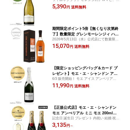
イ シャルドネ 750ml (ニュージーランド
ガーやナッツの香ばしさに加えて深いミネ
5,390
白ワイン 辛口) ／ CLOUDY BAY CHAR
送料無料
円
ラル感が特徴的なクラシックな味わいで
DONNAY (White Wine)
す。
期間限定ポイント5倍【無くなり次第終
了】数量限定 グレンモーレンジィ ハリ
2026年5月13日（水）公式店にて数量限定
ソン・フォード リミテッドエディショ
発売！ グレンモーレンジィが名優ハリソ
15,070
ン HARRISON FORD 正規公式店 送料
送料無料
円
ン・フォードへ捧げる特別な一本、グレン
無料 ラッピング可 バーボン樽 赤ワイン
モーレンジィ ハリソン・フォード リミテッ
樽 スコッチ ウイスキー ウィスキー
ドエディション。
【限定ショッピングバッグ＆カード プ
レゼント】モエ・エ・シャンドン アイ
6/3 販売開始！ モエ アイス アンペリアル フ
ス アンペリアル ファレル・ウィリアム
ァレル・ウィリアムス 限定デザインボトル
11,990
ス 限定商品 ギフトボックス選択可 750
送料無料
円
氷と一緒に楽しむために造られたシャンパ
ml 正規 ドゥミ セック 半甘口 父の日 ギ
ン。ファレル・ウィリアムスによる限定デ
フト
ザインボトル。
【正規公式店】モエ・エ・シャンドン
モエ アンぺリアル ミニ モエ 200ml
記念日 誕生日 プレゼント 内祝い 結婚 祝い
（単品/2本セット/白ロゼセット） 箱無
出産 お返し お祝い 結婚式 ギフト ご挨拶 新
3,135
し シャンパン ブリュット 辛口 ／ MOE
円
～
築祝 記念品 賞品 景品 引越 お中元 プチギフ
T&CHANDON MOET IMPERIAL (Cham