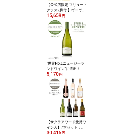
【公式店限定 フリュート
グラス2脚付 】ヴーヴ・
15,659
クリコ イエローラベルア
円
イスボックス グラスセッ
ト フルボトル 750ml 12
度 シャンパン 白 ブリュ
ット 辛口 ギフト プレゼ
ント お祝い シャンパン
グラス 【正規公式店】
”世界No.1ニュージーラ
ンドワイン”に選出！
5,170
【正規公式店 ギフトボッ
円
クス選択可】クラウディ
ー ベイ ソーヴィニヨン
ブラン 750ml (ニュージ
ーランド 白ワイン 辛口 )
／ CLOUDY BAY SAUVI
GNON BLANC (White Wi
ne)
【サクラアワード受賞ワ
イン入】7本セット：ク
30,415
ラウディーベイ ソーヴィ
円