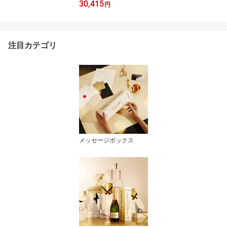
30,415
ラウディーベイ ソーヴィ
円
ニヨン ブラン2024・辛
口スパークリング・ロゼ/
赤ワインの7本セット ク
ラウディーベイ/シャンド
注目カテゴリ
ン/ミニュティ/デスクラ
ン/スカイサイド
メッセージボックス