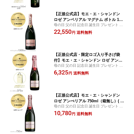
ampagne Rose)
【正規公式店】モエ・エ・シャンドン
ロゼ アンペリアル マグナム ボトル 150
母の日 父の日 記念日 誕生日 プレゼント 内
0 ml (シャンパン ブリュット 辛口)
祝い 結婚 祝い 結婚祝い 出産 お返し お祝い
22,550
箱無 / MOET&CHANDON ROSE IMPER
送料無料
円
結婚式 ギフト ごあいさつ ご挨拶 新築祝い
IAL MAGNAM BOTTLE (Champagne B
記念品 賞品 景品 引越し お中元
rut)
【正規公式店・限定ロゴ入り手さげ袋
付】モエ・エ・シャンドン ロゼ アンぺ
母の日 父の日 記念日 誕生日 プレゼント 内
リアル 375ml（箱無し）( シャンパン ロ
祝い 結婚 祝い 結婚祝い 出産 お返し お祝い
6,325
ゼ ブリュット 辛口) ／ MOET&CHAND
送料無料
円
結婚式 ギフト ごあいさつ ご挨拶 新築祝い
ON ROSE IMPERIAL (Champagne Ro
記念品 賞品 景品 引越し お中元
se Brut) ハーフサイズ
【正規公式店】モエ・エ・シャンドン
ロゼ アンぺリアル 750ml（箱無し）( シ
母の日 父の日 記念日 誕生日 プレゼント 内
ャンパン ロゼ ブリュット 辛口) ／ MOE
祝い 結婚 祝い 結婚祝い 出産 お返し お祝い
10,780
T&CHANDON ROSE IMPERIAL (Cham
送料無料
円
結婚式 ギフト ごあいさつ ご挨拶 新築祝い
pagne Rose Brut)
記念品 賞品 景品 引越し お中元