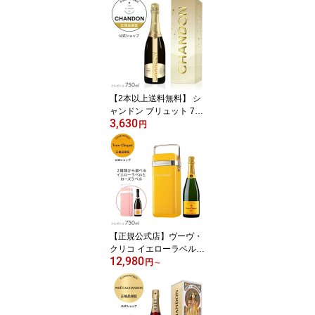
リアル/ロゼ アンペリア
ル750ml 【正規公式店】
(シャンパン 白 ロゼ ブリ
ュット 辛口) 誕生日 結婚
祝い 母の日 ギフト ／ M
OET&CHANDON MOET
IMPERIAL/ROSE IMPER
【2本以上送料無料】 シ
IAL
ャンドン ブリュット 750
3,630
ml 限定デザインギフトボ
円
ックス入り (スパークリ
ングワイン 辛口) ／ CH
ANDON Limited Desgin
Giftbox (Sparking Wine)
【正規公式店】
【正規公式店】ヴーヴ・
クリコ イエローラベル &
12,980
ローズラベル クーラー
円
～
＜約1時間保冷可能＞フ
ルボトル 750ml 12度 シ
ャンパン 白 ブリュット
辛口 プレゼント ギフト