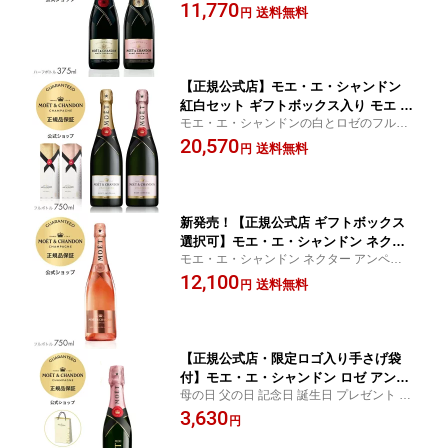
祝い 結婚 祝い 結婚祝い 出産 お返し お祝い
11,770
ル (シャンパン セット ブリュット 辛口)
送料無料
円
結婚式 ギフト ごあいさつ ご挨拶 新築祝い
ギフト プレゼント／MOET&CHANDON
記念品 賞品 景品 引越し お中元
MOET IMPERIAL & ROSE IMPERIAL
HALF(Champagne Brut)
【正規公式店】モエ・エ・シャンドン
紅白セット ギフトボックス入り モエ ア
モエ・エ・シャンドンの白とロゼのフルボ
ンペリアル & ロゼ アンペリアル ( シャ
トルが、モエのギフトボックスに1本ずつ入
20,570
ンパン セット ブリュット 辛口) ギフト
送料無料
円
った2箱セットです。ボトルとおそろいの、
結婚祝い プレゼント
ボックスのリボンのデザインが贈り物にも
ぴったりです。
新発売！【正規公式店 ギフトボックス
選択可】モエ・エ・シャンドン ネクタ
モエ・エ・シャンドン ネクター アンペリア
ー アンペリアル ロゼ ルミナス 750ml
ル ロゼ ルミナス、大胆で躍動感あふれるス
12,100
シャンパン セック 甘口 MOET & CHAN
送料無料
円
タイルが魅力の唯一無二のシャンパン。果
DON NECTAR IMPERIAL ROSE LUMI
実味豊かでナイトシーンなどあらゆる場面
NOUS
で輝きます。
【正規公式店・限定ロゴ入り手さげ袋
付】モエ・エ・シャンドン ロゼ アンペ
母の日 父の日 記念日 誕生日 プレゼント 内
リアル ミニ ロゼ 200ml（箱無し） (シ
祝い 結婚 祝い 結婚祝い 出産 お返し お祝い
3,630
ャンパン ブリュット ロゼ) ／ MOET&C
円
結婚式 ギフト ごあいさつ ご挨拶 新築祝い
HANDON MOET ROSE IMPERIAL (Ch
記念品 賞品 景品 引越し お中元