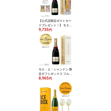
お祝い Veuve Clicquot C
OOLER Yellow label / Ro
se label
【公式店限定ポストカー
ドプレゼント！】 モエ・
9,735
エ・シャンドン モエ ア
円
ンペリアル ミュシャ ゴ
ールドドレス ギフトボッ
クス / ピンクドレス ギフ
トボックス ( シャンパン
ブリュット 辛口) ギフト
プレゼント 母の日 父の
日 贈答 御礼
モエ・エ・シャンドン 限
定ギフトボックス フルボ
8,965
トル 750ml シャンパン
円
白 辛口 ブリュット プレ
ゼント お祝い 誕生日 バ
レンタイン ホワイトデー
正規公式店