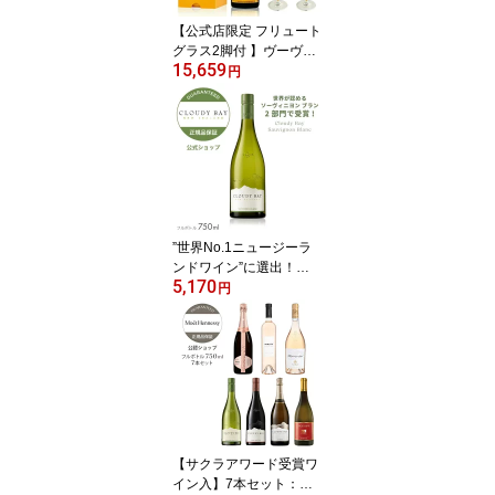
【公式店限定 フリュート
グラス2脚付 】ヴーヴ・
15,659
クリコ イエローラベルア
円
イスボックス グラスセッ
ト フルボトル 750ml 12
度 シャンパン 白 ブリュ
ット 辛口 ギフト プレゼ
ント お祝い シャンパン
グラス 【正規公式店】
”世界No.1ニュージーラ
ンドワイン”に選出！
5,170
【正規公式店 ギフトボッ
円
クス選択可】クラウディ
ー ベイ ソーヴィニヨン
ブラン 750ml (ニュージ
ーランド 白ワイン 辛口 )
／ CLOUDY BAY SAUVI
GNON BLANC (White Wi
ne)
【サクラアワード受賞ワ
イン入】7本セット：ク