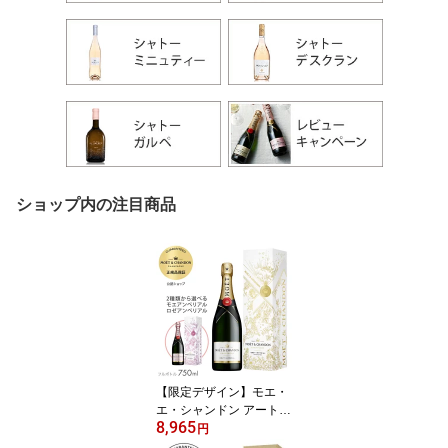
ショップ内の注目商品
【限定デザイン】モエ・
エ・シャンドン アート
8,965
オブ エペルネ 限定ギフ
円
トボックス モエ アンペ