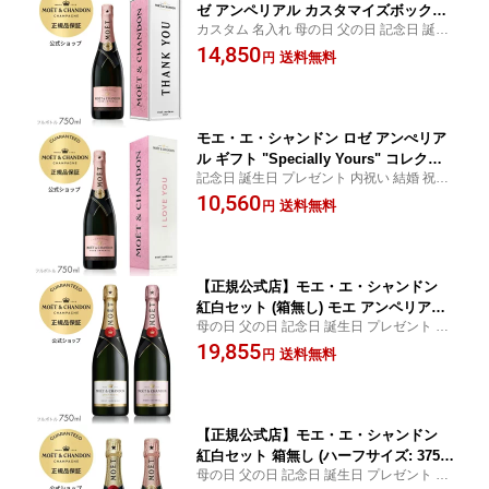
ゼ アンペリアル カスタマイズボックス
カスタム 名入れ 母の日 父の日 記念日 誕生
750ml シャンパン ブリュット ロゼ 辛口
日 プレゼント 内祝い 結婚 祝い 結婚祝い 出
14,850
【正規公式店】／ MOET&CHANDON R
送料無料
円
産 お返し お祝い 結婚式 ギフト ごあいさつ
OSE IMPERIAL (Champagne Brut)
ご挨拶 新築祝い 記念品 賞品 景品 引越し お
中元
モエ・エ・シャンドン ロゼ アンぺリア
ル ギフト "Specially Yours" コレクシ
記念日 誕生日 プレゼント 内祝い 結婚 祝い
ョン 750ml (シャンパン ブリュット 辛
結婚祝い 出産 お返し お祝い 結婚式 ギフト
10,560
口) 限定ギフトボックス 正規公式店
送料無料
円
ごあいさつ ご挨拶 新築祝い 記念品 賞品 景
品 引越し お中元
【正規公式店】モエ・エ・シャンドン
紅白セット (箱無し) モエ アンペリアル
母の日 父の日 記念日 誕生日 プレゼント 内
& ロゼ アンペリアル ( シャンパン セッ
祝い 結婚 祝い 結婚祝い 出産 お返し お祝い
19,855
ト ブリュット 辛口) ギフト 結婚祝い プ
送料無料
円
結婚式 ギフト ごあいさつ ご挨拶 新築祝い
レゼント ／ MOET&CHANDON MOET I
記念品 賞品 景品 引越し お中元
MPERIAL & ROSE IMPERIAL GIFT SE
T (Champagne Brut )
【正規公式店】モエ・エ・シャンドン
紅白セット 箱無し (ハーフサイズ: 375m
母の日 父の日 記念日 誕生日 プレゼント 内
l) モエ アンペリアル & ロゼ アンペリア