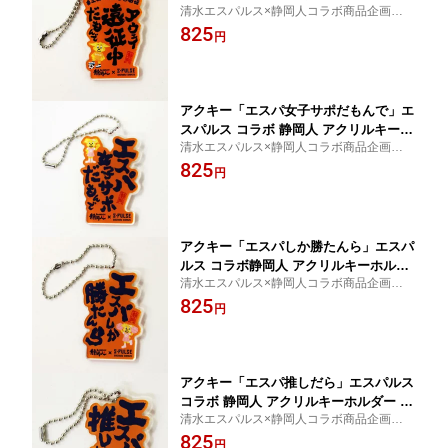
清水エスパルス×静岡人コラボ商品企画！清
ルダー 方言 静岡弁 おみやげ
水エスパルスと静岡清水を盛り上げたいも
825
円
んで！
アクキー「エスパ女子サポだもんで」エ
スパルス コラボ 静岡人 アクリルキーホ
清水エスパルス×静岡人コラボ商品企画！清
ルダー 方言 静岡弁 おみやげ
水エスパルスと静岡清水を盛り上げたいも
825
円
んで！
アクキー「エスパしか勝たんら」エスパ
ルス コラボ静岡人 アクリルキーホルダ
清水エスパルス×静岡人コラボ商品企画！清
ー 方言 静岡弁 おみやげ
水エスパルスと静岡清水を盛り上げたいも
825
円
んで！
アクキー「エスパ推しだら」エスパルス
コラボ 静岡人 アクリルキーホルダー 方
清水エスパルス×静岡人コラボ商品企画！清
言 静岡弁 おみやげ
水エスパルスと静岡清水を盛り上げたいも
825
円