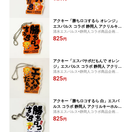
んで！
アクキー「勝ちロコするら オレンジ」
エスパルス コラボ 静岡人 アクリルキー
清水エスパルス×静岡人コラボ商品企画！清
ホルダー 方言 静岡弁 おみやげ
水エスパルスと静岡清水を盛り上げたいも
825
円
んで！
アクキー「エスパサポだもんで オレン
ジ」エスパルス コラボ 静岡人 アクリル
清水エスパルス×静岡人コラボ商品企画！清
キーホルダー 方言 静岡弁 おみやげ
水エスパルスと静岡清水を盛り上げたいも
825
円
んで！
アクキー「勝ちロコするら 白」エスパ
ルス コラボ 静岡人 アクリルキーホルダ
清水エスパルス×静岡人コラボ商品企画！清
ー 方言 静岡弁 おみやげ
水エスパルスと静岡清水を盛り上げたいも
825
円
んで！