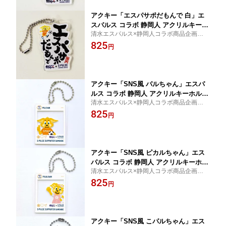
アクキー「エスパサポだもんで 白」エ
スパルス コラボ 静岡人 アクリルキーホ
清水エスパルス×静岡人コラボ商品企画！清
ルダー 方言 静岡弁 おみやげ
水エスパルスと静岡清水を盛り上げたいも
825
円
んで！
アクキー「SNS風 パルちゃん」エスパ
ルス コラボ 静岡人 アクリルキーホルダ
清水エスパルス×静岡人コラボ商品企画！清
ー 方言 静岡弁 おみやげ
水エスパルスと静岡清水を盛り上げたいも
825
円
んで！
アクキー「SNS風 ピカルちゃん」エス
パルス コラボ 静岡人 アクリルキーホル
清水エスパルス×静岡人コラボ商品企画！清
ダー 方言 静岡弁 おみやげ
水エスパルスと静岡清水を盛り上げたいも
825
円
んで！
アクキー「SNS風 こパルちゃん」エス